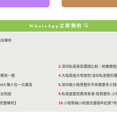
WhatsApp立即預約
題全解析
2.
深圳私密美容價錢比較｜粉嫩療程
港費用一覽
4.
大陰唇過大唔使愁!深圳私密整形
&A 懶人包一次講清
6.
深圳做小陰唇整形手術需要多少錢
復全知道
8.
私密處整型費用香港-陰唇整形-小
 完整解析】
10.
小陰唇縮小術適合邊個年紀做?有