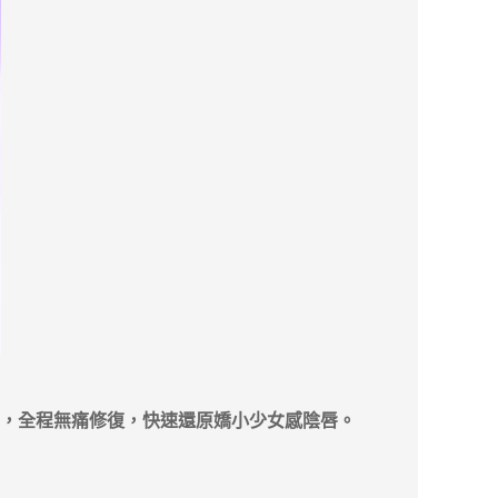
，全程無痛修復，快速還原嬌小少女感陰唇。