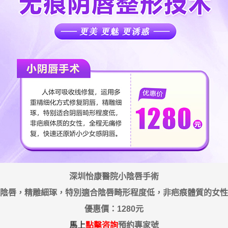
深圳怡康醫院小陰唇手術
陰唇，精雕細琢，特別適合陰唇畸形程度低，非疤痕體質的女性
優惠價：1280元
馬上
點擊咨詢
預約專家號