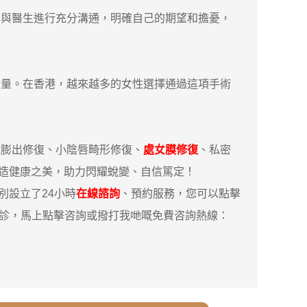
與醫生進行充分溝通，明確自己的期望和擔憂，
量。在香港，越來越多的女性選擇通過這項手術
膨出修復、小陰唇畸形修復、
處女膜修復
、私密
造健康之美，助力閃耀蛻變、自信篤定！
設立了24小時
在線諮詢
、預約服務，您可以點擊
親診，馬上點擊咨詢或撥打我哋嘅免費咨詢熱線：