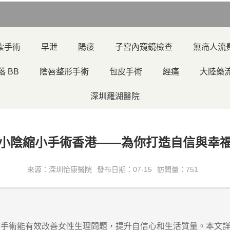
紮手術
早泄
陽痿
子宮內窺鏡檢查
無痛人流
落 BB
陰唇整形手術
包皮手術
經痛
大陸藥
深圳羅湖醫院
小陰縮小手術香港——為你打造自信與幸
來源：深圳怡康醫院
發布日期：07-15
訪問量：751
術能有效改善女性生理問題，提升自信心和生活質量。本文詳