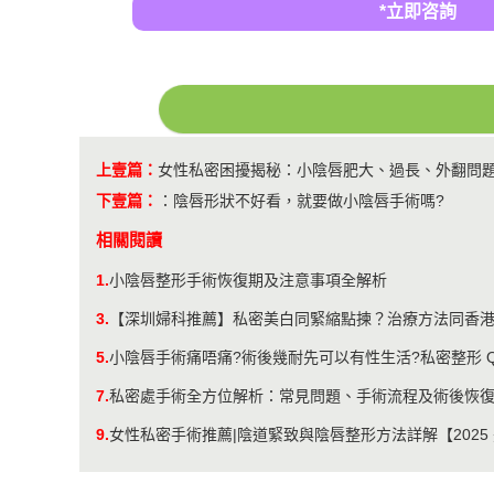
*立即咨詢
上壹篇：
女性私密困擾揭秘：小陰唇肥大、過長、外翻問
下壹篇：
：
陰唇形狀不好看，就要做小陰唇手術嗎?
相關閱讀
1.
小陰唇整形手術恢復期及注意事項全解析
3.
【深圳婦科推薦】私密美白同緊縮點揀？治療方法同香
5.
小陰唇手術痛唔痛?術後幾耐先可以有性生活?私密整形 Q
7.
私密處手術全方位解析：常見問題、手術流程及術後恢
9.
女性私密手術推薦|陰道緊致與陰唇整形方法詳解【2025