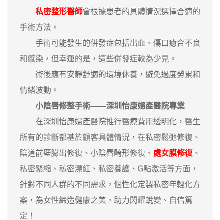
私密整形醫師
會根據患者的具體情況選擇合適的
手術方法。
手術可能發生的併發症包括出血、傷口癒合不良
和感染，但幸運的是，這些併發症較為少見。
術後應有安靜舒適的環境休養，避免過度勞累和
情緒波動。
小陰唇修整手術——深圳怡康婦產醫院專業
在深圳怡康婦產醫院推行醫療費用透明化，醫生
所有的診斷都基於顧客具體情況，在私密鬆弛修復、
陰道前壁膨出修復、小陰唇畸形修復、
處女膜修復
、
私密緊縮、私密漂紅、私密養護、G點激活等方面，
針對不同人群的不同需求，個性化定製私密年輕化方
案，為女性締造健康之美，助力閃耀蛻變、自信篤
定！