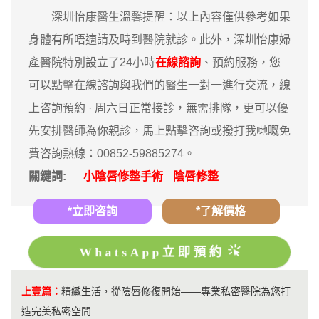
深圳怡康醫生溫馨提醒：以上內容僅供參考如果
身體有所唔適請及時到醫院就診。此外，深圳怡康婦
產醫院特別設立了24小時
在線諮詢
、預約服務，您
可以點擊在線諮詢與我們的醫生一對一進行交流，線
上咨詢預約 · ‎周六日正常接診，無需排隊，更可以優
先安排醫師為你親診，馬上點擊咨詢或撥打我哋嘅免
費咨詢熱線：00852-59885274。
關鍵詞:
小陰唇修整手術
陰唇修整
*立即咨詢
*了解價格
WhatsApp立即預約
上壹篇：
精緻生活，從陰唇修復開始——專業私密醫院為您打
造完美私密空間