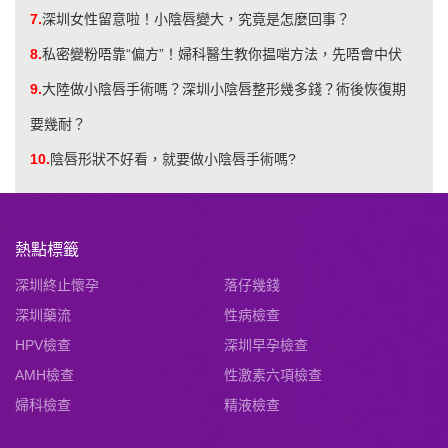
7.
深圳女性留意啦！小陰唇變大，究竟是怎麼回事？
8.
私密變粉唔靠“偏方”！婦科醫生教你揾啱方法，先唔會中伏
9.
大陸做小陰唇手術嗎？深圳小陰唇整形幾多錢？術後恢復期
要幾耐？
10.
陰唇形狀不好看，就要做小陰唇手術嗎?
熱點標籤
深圳終止懷孕
落仔幾錢
深圳藥流
性病檢查
HPV檢查
深圳早孕檢查
AMH檢查
性激素六項檢查
婦科檢查
精液檢查