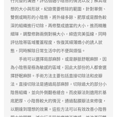
行完整的溝通，評估個體小陰唇的情況以及了解其理
想的大小與形狀，紀錄需要修除的範圍，針對單側、
雙側或畸形的小陰唇，將外緣多餘、肥厚或是顏色較
深的組織進行切除，再修整成適當的大小，進而精雕
細琢，調整修飾兩側對稱大小，締造完美弧線，同時
評估陰蒂區域覆蓋程度，恢復其細薄嬌小的誘人狀
態，同時解除日常生活中的不便與煩惱。
手術可以選擇局部麻醉，或是靜脈舒眠麻醉，因
為小陰唇是極為敏感的區域，因此大部份的人都會選
擇舒眠麻醉。手術方法主要包括直接切除法和皮瓣
法。直接切除法是通過局部麻醉，切除過大的部分小
陰唇組織，並向外側翻卷縫合。而皮瓣法則適用於基
底肥厚、小陰唇較大的情況，通過黏膜瓣法來修復，
以期達到理想的效果。這些方法可以有效改善小陰唇