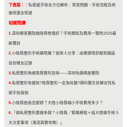
下壹篇：
：
私密處手術全方位解析：常見問題、手術流程及術
後恢復全知道
相關閱讀
1.
深圳哪家醫院做陰唇修復好？手術類型及費用一覽附2025最
新價目
2.
小陰唇整形手術痛唔痛？過來人分享：由摩擦唔舒服到搵返
自信嘅全記錄
3.
私密整形無痕陰唇整形技術——深圳怡康婦産醫院
4.
私密整形有邊些?陰唇整形一定為咗靚?婦科醫生拆解女性私
密手術真相
5.
小陰唇過長怎麼辦？大陸小陰唇縮小手術費用多少？
6.
「做私密整形要幾多錢？小陰唇／緊緻療程＋返大陸做手術 5
大注意事項（港深真實攻略）」