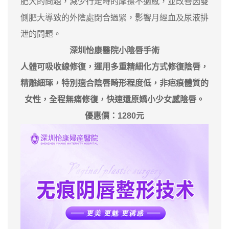
肥大的問題，減少行走時的摩擦不適感，並改善因雙
側肥大導致的外陰處閉合過緊，影響月經血及尿液排
泄的問題。
深圳怡康醫院小陰唇手術
人體可吸收線修復，運用多重精細化方式修復陰唇，
精雕細琢，特別適合陰唇畸形程度低，非疤痕體質的
女性，全程無痛修復，快速還原嬌小少女感陰唇。
優惠價：1280元