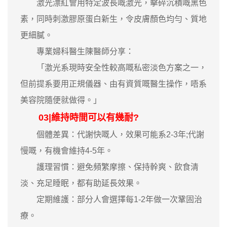
激光漂紅會用特定波長嘅激光，擊碎沉積嘅黑色
素，同時刺激膠原蛋白新生，令皮膚顏色均勻、質地
更細膩。
專業婦科醫生陳醫師分享：
「激光系現時安全性較高嘅私密淡色方案之一，
但前提系要用正規儀器、由有資質嘅醫生操作，唔系
美容院隨便就做得。」
03|維持時間可以有幾耐?
個體差異：代謝快嘅人，效果可能系2-3年;代謝
慢嘅，有機會維持4-5年。
護理習慣：避免頻繁摩擦、保持幹爽、飲食清
淡、充足睡眠，都有助延長效果。
定期維護：部分人會選擇每1-2年做一次鞏固治
療。