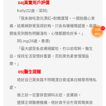
04|真實用戶評價
Kelly(32歲，深圳)
「我系做咗激光漂紅+粉嫩護理，一開始擔心會
痛，結果麻醉膏落得好夠，只系有暖暖嘅感覺。兩星
13
立即
期後見到顏色明顯淺咗，心情都靚咗好多。」
預約
阿Ling(28歲，香港)
「最大感受系皮膚細膩咗，冇以前咁幹。醫生
話，保持生活習慣好重要，否則黑色素會慢慢返
嚟。」
05|醫生提醒
唔好自己買來路不明嘅漂白膏或美白精華用喺私
處。
做之前一定要排查婦科炎症、皮膚病。
選擇正規醫療機構，唔好貪平去冇資質嘅美容