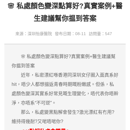
🌸 私處顏色變深點算好?真實案例+醫
生建議幫你揾到答案
來源：深圳怡康醫院
發布日期：08-11
訪問量：547
🌸 私處顏色變深點算好?真實案例+醫生建議幫
你揾到答案
近年，私密漂紅喺香港同深圳女仔圈入面真系好
hit，唔少人都想搵返青春時期嘅粉嫩感。但係，私
處顏色變深其實系好常見嘅生理變化，唔代表你唔幹
淨，亦唔系“不可逆”。
那么，私處變黑點解會發生?激光漂紅有冇用?
維持得幾耐?又啱唔啱你?