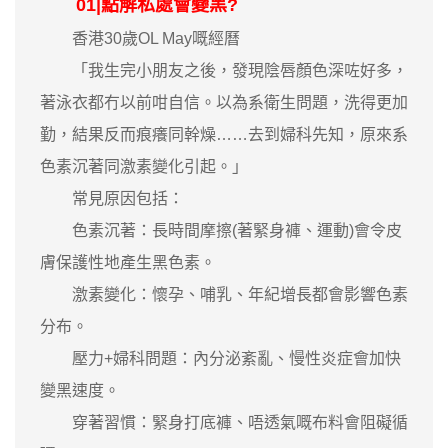
01|點解私處會變黑?
香港30歲OL May嘅經曆
「我生完小朋友之後，發現陰唇顏色深咗好多，
著泳衣都冇以前咁自信。以為系衛生問題，洗得更加
勤，結果反而痕癢同幹燥……去到婦科先知，原來系
色素沉著同激素變化引起。」
常見原因包括：
色素沉著：長時間摩擦(著緊身褲、運動)會令皮
膚保護性地產生黑色素。
激素變化：懷孕、哺乳、年紀增長都會影響色素
分布。
壓力+婦科問題：內分泌紊亂、慢性炎症會加快
變黑速度。
穿著習慣：緊身打底褲、唔透氣嘅布料會阻礙循