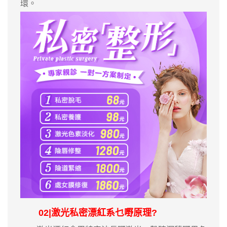
環。
02|激光私密漂紅系乜嘢原理?