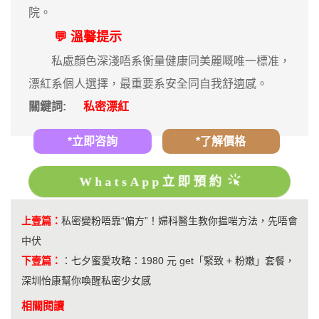
院。
💬 溫馨提示
私處顏色深淺唔系衡量健康同美麗嘅唯一標准，
漂紅系個人選擇，最重要系安全同自我舒適感。
關鍵詞:
私密漂紅
*立即咨詢
*了解價格
WhatsApp立即預約
上壹篇：
私密變粉唔靠“偏方”！婦科醫生教你揾啱方法，先唔會
中伏
下壹篇：
：
七夕蜜愛攻略：1980 元 get「緊致 + 粉嫩」套餐，
深圳怡康幫你喚醒私密少女感
相關閱讀