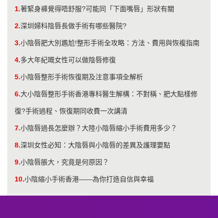
1.
著緊身褲覺得唔舒服?可能同「下面嘴唇」形狀有關
2.
深圳婦科陰唇長做手術有哪些醫院?
3.
小陰唇肥大別尷尬!整形手術全攻略：方法、費用與恢複指南
4.
多大年紀嘅女性可以做陰唇修復
5.
小陰唇整形手術恢復期及注意事項全解析
6.
大小陰唇整形手術香港專科醫生解構：不對稱、肥大點樣修
復?手術過程、恢復期同收費一次講清
7.
小陰唇過長怎麼辦？大陸小陰唇縮小手術費用多少？
8.
深圳女性必知：大陰唇與小陰唇的差異及護理要點
9.
小陰唇脹大，究竟是何原因？
10.
小陰縮小手術香港——為你打造自信與幸福