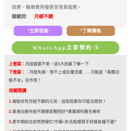
號費、醫療費用優惠等尊貴服務。
關鍵詞:
月經不調
*立即咨詢
*了解價格
WhatsApp立即預約
上壹篇：
月經遲遲不來，這5大因素了解一下
下壹篇：
：
月經失調、懷不上或反覆流產……可能是「黃體功
能不全」在作怪！
相關閱讀
1.
揭秘女性月經不調的元兇：這些因素你可能沒想到！
2.
香港治療月經不調哪家醫院好?專業婦科醫生解析
3.
更年期綜合症唔使硬扛!中藥+針灸點樣幫手舒緩各種不適?