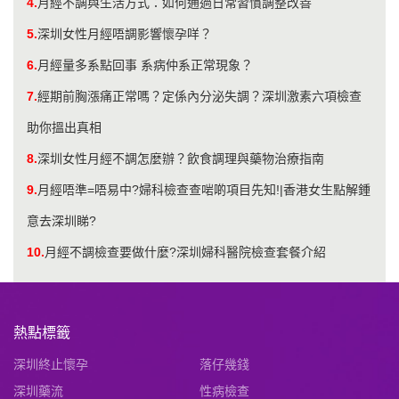
4.
月經不調與生活方式：如何通過日常習慣調整改善
5.
深圳女性月經唔調影響懷孕咩？
6.
月經量多系點回事 系病仲系正常現象？
7.
經期前胸漲痛正常嗎？定係內分泌失調？深圳激素六項檢查
助你搵出真相
8.
深圳女性月經不調怎麼辦？飲食調理與藥物治療指南
9.
月經唔準=唔易中?婦科檢查查啱啲項目先知!|香港女生點解鍾
意去深圳睇?
10.
月經不調檢查要做什麼?深圳婦科醫院檢查套餐介紹
熱點標籤
深圳終止懷孕
落仔幾錢
深圳藥流
性病檢查