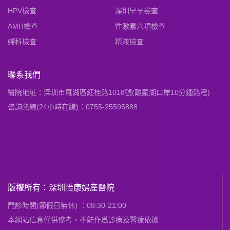
HPV檢查
深圳早孕檢查
AMH檢查
性激素六項檢查
婦科檢查
精液檢查
聯系我們
醫院地址：深圳市羅湖區紅桂路1018號(離羅湖口岸10分鍾路程)
咨詢熱線(24小時在線)：0755-25595888
版權所有：深圳怡康婦産醫院
門診時間(節假日無休) ：08:30-21:00
本網站信息僅供慘考，不能作爲診療及醫療依據