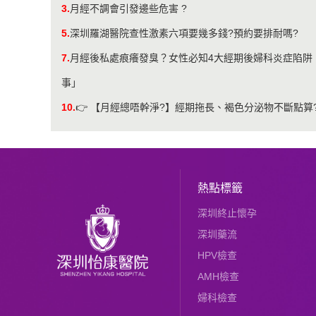
3.
月經不調會引發邊些危害 ?
5.
深圳羅湖醫院查性激素六項要幾多錢?預約要排耐嗎?
7.
月經後私處痕癢發臭？女性必知4大經期後婦科炎症陷阱
事」
10.
👉 【月經總唔幹淨?】經期拖長、褐色分泌物不斷點
熱點標籤
深圳終止懷孕
深圳藥流
HPV檢查
AMH檢查
婦科檢查