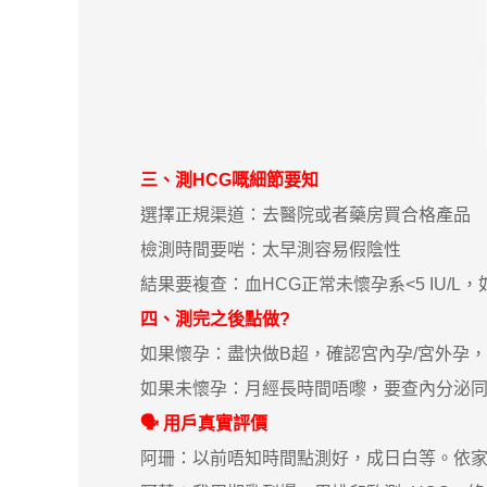
三、測HCG嘅細節要知
選擇正規渠道：去醫院或者藥房買合格產品
檢測時間要啱：太早測容易假陰性
結果要複查：血HCG正常未懷孕系<5 IU/L
四、測完之後點做?
如果懷孕：盡快做B超，確認宮內孕/宮外孕，
如果未懷孕：月經長時間唔嚟，要查內分泌同
🗣 用戶真實評價
阿珊：以前唔知時間點測好，成日白等。依家