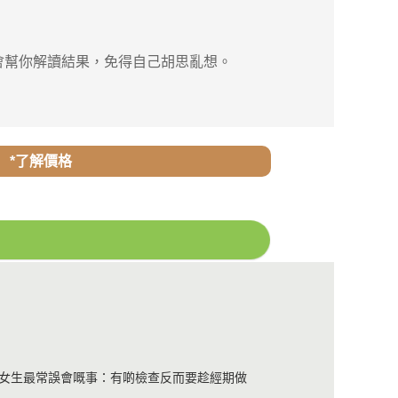
會幫你解讀結果，免得自己胡思亂想。
*了解價格
女生最常誤會嘅事：有啲檢查反而要趁經期做