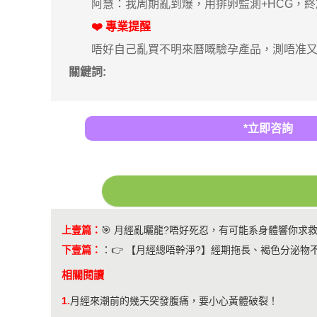
阿慧：我周期亂到爆，用排卵監測+HCG，終
❤️ 專業提醒
唔好自己亂買不明來曆嘅驗孕產品，測唔准又浪
關鍵詞:
*立即咨詢
上壹篇：
🎯 月經亂曬龍?唔好死忍，有可能系身體響你求救
下壹篇：
：
👉 【月經總唔幹淨?】經期拖長、褐色分泌物
相關閱讀
1.
月經來潮前的幾天突發腹痛，要小心黃體破裂！