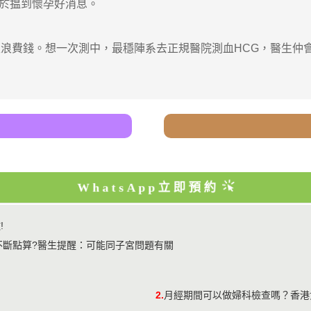
於揾到懷孕好消息。
費錢。想一次測中，最穩陣系去正規醫院測血HCG，醫生仲
WhatsApp立即預約
!
不斷點算?醫生提醒：可能同子宮問題有關
2.
月經期間可以做婦科檢查嗎？香港