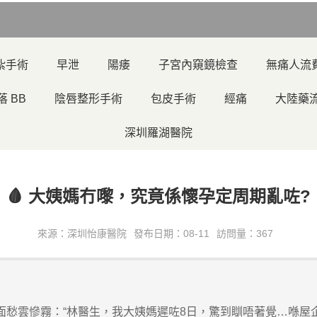
紮手術
早泄
陽痿
子宮內窺鏡檢查
無痛人流
落 BB
陰唇整形手術
包皮手術
經痛
大陸藥
深圳羅湖醫院
🩸 大姨媽冇嚟，究竟係懷孕定周期亂咗?
來源：深圳怡康醫院
發布日期：08-11
訪問量：367
面愁雲慘霧：“林醫生，我大姨媽遲咗8日，驚到瞓唔著覺…喺屋