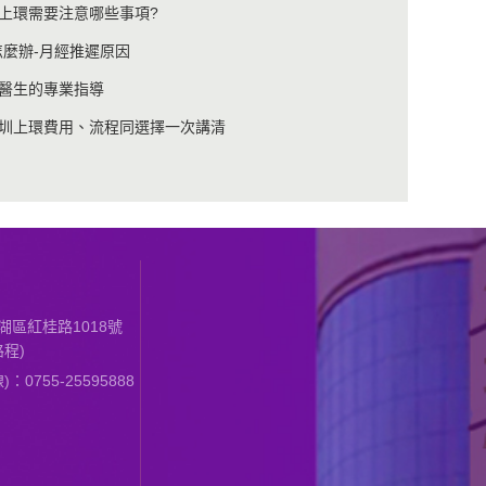
上環需要注意哪些事項?
怎麼辦-月經推遲原因
醫生的專業指導
圳上環費用、流程同選擇一次講清
區紅桂路1018號
程)
0755-25595888