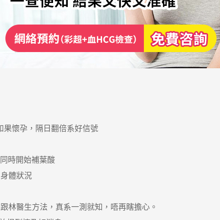
，如果懷孕，隔日翻倍系好信號
同時開始補葉酸
身體狀況
跟林醫生方法，真系一測就知，唔再瞎擔心。