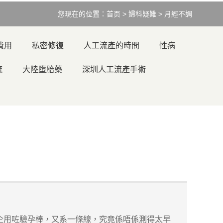
您現在的位置：
首页
>
婦科疑難
>
月經不調
費用
私密修復
人工流產的時間
性病
流
大陸墮胎藥
深圳人工流產手術
企用咗驗孕棒，又系一條線，究竟係唔係測得太早