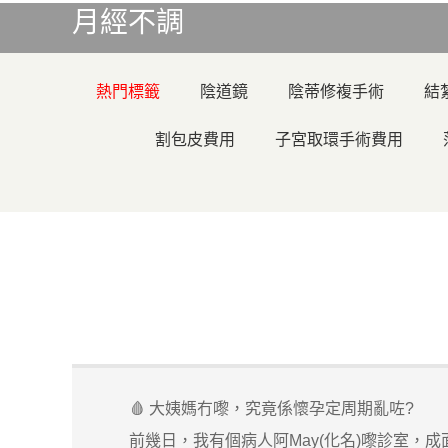
月經不調
熱門標籤
陰道鏡
陰蒂修複手術
結
割包皮費用
子宮取環手術費用
🩸 大姨媽冇嚟，究竟係懷孕定周期亂咗?
前幾日，我有個病人阿May(化名)嚟診室，成