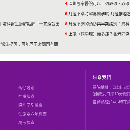
4.
深圳哪家醫院可以上環取環，取環
6.
​月經不準時容易懷孕嗎-月經推遲
｜婦科醫生拆解點解「一完經就出
8.
月經不調的預防與早期識別：婦科
9.
上環（避孕環）幾多錢？香港同深
算?醫生提醒：可能同子宮問題有關
聯系我們
醫院地址：深圳市羅湖
落仔幾錢
(離羅湖口岸10分鍾路
性病檢查
咨詢熱線(24小時在線)：
深圳早孕檢查
性激素六項檢查
精液檢查