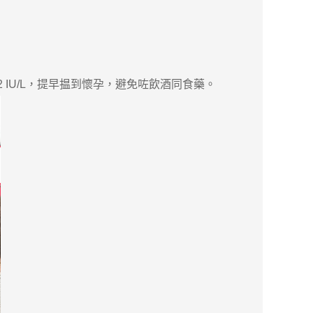
IU/L，提早揾到懷孕，避免咗飲酒同食藥。