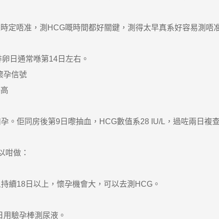
定唔准，測HCG嘅時間都好關鍵，測得太早真系好容易測唔
排卵日通常喺第14日左右。
懷孕信號
好高
佢同房後第9日嚟抽血，HCG數值系28 IU/L，過咗兩日複查翻
以咁做：
且持續18日以上，懷孕機會大，可以去測HCG。
6日用驗孕棒測尿液。