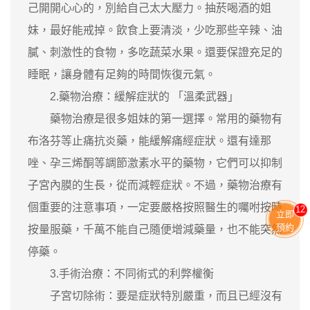
己開開心心的，別給自己太大壓力。抽菸喝酒的姐
妹，最好能戒掉。飲食上要清淡，少吃那些辛辣、油
膩、刺激性的食物，多吃蔬菜水果。還要保證充足的
睡眠，讓身體有足夠的時間恢復元氣。
2.藥物治療：緩解症狀的 「溫柔武器」
藥物治療是很多姐妹的第一選擇。常用的藥物有
布洛芬等止痛抗炎藥，能緩解痛經症狀。還有達那
唑、孕三烯酮等調節激素水平的藥物，它們可以抑制
子宮內膜的生長，從而減輕症狀。不過，藥物治療有
個重要的注意事項，一定要嚴格按照醫生的囑咐按時
11
立即
預約
按量服藥，千萬不能自己隨便增減藥量，也不能突然
停藥。
3.手術治療：不同術式的利弊權衡
子宮切除術：要是症狀特別嚴重，而且已經沒有