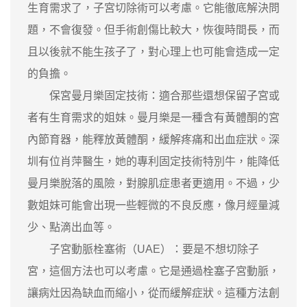
生育需求了，子宮切除術可以考慮。它能徹底解決問
題，不會復發。但手術創傷比較大，恢復時間長，而
且以後就不能生孩子了，對心理上也可能會造成一定
的負擔。
保宮曼月樂固定技術：適合那些還想保留子宮或
者有生育需求的姐妹。曼月樂是一種含有黃體酮的宮
內節育器，能釋放黃體酮，緩解疼痛和出血症狀。深
圳有位肖萍醫生，她的專利固定技術特別牛，能降低
曼月樂脫落的風險，對腺肌症患者更適用。不過，少
數姐妹可能會出現一些輕微的不良反應，像月經量減
少、點滴出血等。
子宮動脈栓塞術（UAE）：要是不想切除子
宮，這個方法也可以考慮。它是通過栓塞子宮動脈，
讓病灶因為缺血而縮小，從而緩解症狀。這種方法創