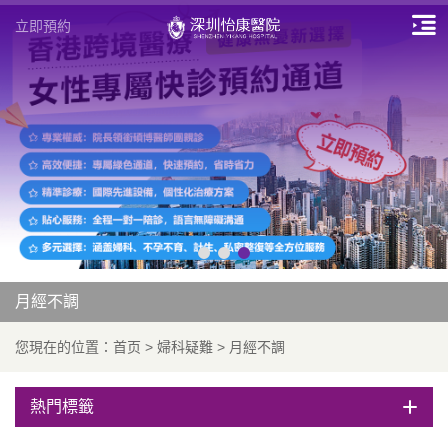
立即預約
月經不調
您現在的位置：
首页
>
婦科疑難
>
月經不調
熱門標籤