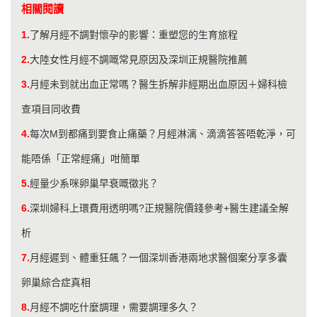
相關閱讀
1.
了解月經不調對懷孕的影響：重塑您的生育旅程
2.
大陸女性月經不調嘅常見原因及深圳正規醫院推薦
3.
月經未到就出血正常嗎？醫生拆解非經期出血原因＋婦科檢
查項目同收費
4.
每次M到都痛到要食止痛藥？月經淋漓、滴滴答答唔乾淨，可
能唔係「正常經痛」咁簡單
5.
經量少系咪卵巢早衰嘅徵兆？
6.
深圳婦科上環費用透明嗎?正規醫院價錢參考+醫生建議全解
析
7.
月經遲到、體重狂飆？一個深圳香港兩地求醫個案分享多囊
卵巢綜合症真相
8.
月經不調吃什麼調理，需要調理多久？