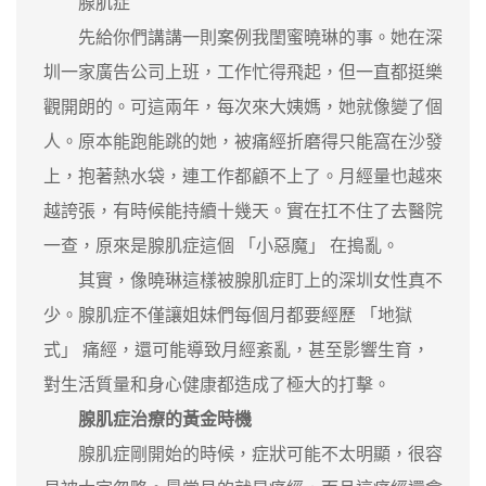
腺肌症
先給你們講講一則案例我閨蜜曉琳的事。她在深
圳一家廣告公司上班，工作忙得飛起，但一直都挺樂
觀開朗的。可這兩年，每次來大姨媽，她就像變了個
人。原本能跑能跳的她，被痛經折磨得只能窩在沙發
上，抱著熱水袋，連工作都顧不上了。月經量也越來
越誇張，有時候能持續十幾天。實在扛不住了去醫院
一查，原來是腺肌症這個 「小惡魔」 在搗亂。
其實，像曉琳這樣被腺肌症盯上的深圳女性真不
少。腺肌症不僅讓姐妹們每個月都要經歷 「地獄
式」 痛經，還可能導致月經紊亂，甚至影響生育，
對生活質量和身心健康都造成了極大的打擊。
腺肌症治療的黃金時機
腺肌症剛開始的時候，症狀可能不太明顯，很容