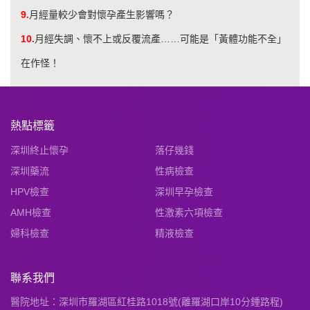
9.
月經量較少會對懷孕產生影響嗎？
10.
月經失調、懷不上或反覆流產……可能是「黃體功能不全」
在作怪！
熱點標籤
深圳終止懷孕
落仔幾錢
深圳藥流
性病檢查
HPV檢查
深圳早孕檢查
AMH檢查
性激素六項檢查
婦科檢查
精液檢查
聯系我們
醫院地址：深圳市羅湖區紅桂路1018號(離羅湖口岸10分鍾路程)