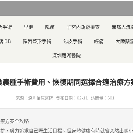
紮手術
早泄
陽痿
子宮內窺鏡檢查
無痛人流
落 BB
陰唇整形手術
包皮手術
經痛
大陸藥
深圳羅湖醫院
巢囊腫手術費用、恢復期同選擇合適治療方
來源：深圳怡康醫院
發布日期：02-11
訪問量：601
治療方案全攻略
，努力追求自己嘅生活目標。但身體健康有時就會突然出啲小