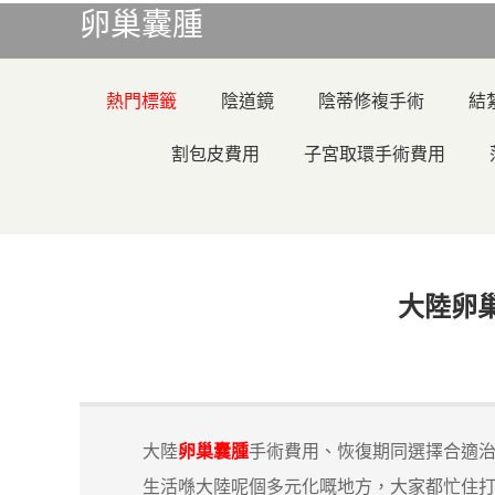
卵巢囊腫
熱門標籤
陰道鏡
陰蒂修複手術
結
割包皮費用
子宮取環手術費用
大陸卵
大陸
卵巢囊腫
手術費用、恢復期同選擇合適
生活喺大陸呢個多元化嘅地方，大家都忙住打拚