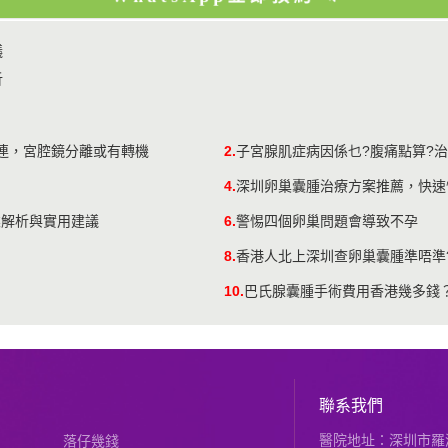
議
析
連，宮腔鏡分離或有轉機
2.
子宮腺肌症病因係乜?腹痛點算?治
4.
深圳卵巢囊腫治療方案推薦，快速
業解析與實用建議
6.
警惕四個卵巢問題會導致不孕
8.
香港人北上深圳查卵巢囊腫準唔準
10.
巴氏腺囊腫手術費用香港幾多錢
聯系我們
醫院地址：深圳市羅湖
落仔幾錢