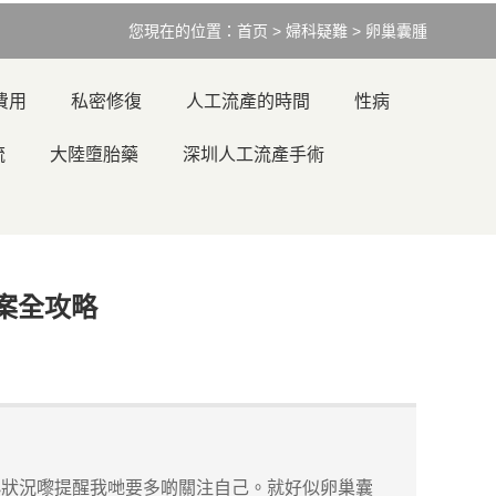
您現在的位置：
首页
>
婦科疑難
>
卵巢囊腫
費用
私密修復
人工流產的時間
性病
流
大陸墮胎藥
深圳人工流產手術
案全攻略
狀況嚟提醒我哋要多啲關注自己。就好似卵巢囊