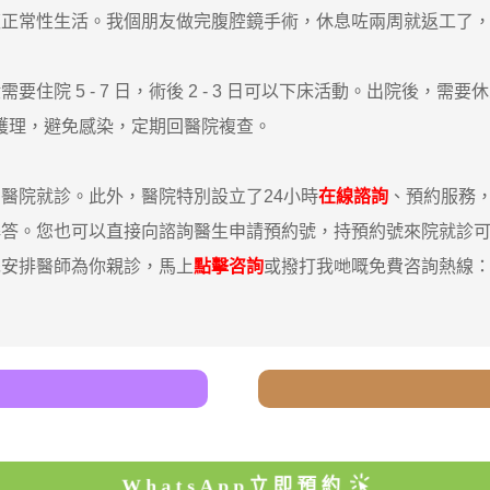
復正常性生活。我個朋友做完腹腔鏡手術，休息咗兩周就返工了
5 - 7 日，術後 2 - 3 日可以下床活動。出院後，需要休息
傷口護理，避免感染，定期回醫院複查。
院就診。此外，醫院特別設立了24小時
在線諮詢
、預約服務
解答。您也可以直接向諮詢醫生申請預約號，持預約號來院就診
先安排醫師為你親診，馬上
點擊咨詢
或撥打我哋嘅免費咨詢熱線：008
WhatsApp立即預約