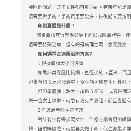
腫呢個問題，好多女性都可能遇到。有時可能是
唔需要做手術？手術費用要幾多？恢復期又要幾
卵巢囊腫是什麼？
卵巢囊腫其實就係卵巢上面形成嘅囊狀物，裡面
唔需要特殊治療。但有啲是病理性嘅，像囊腺瘤
如何選擇合適嘅治療方案?
1.根據囊腫大小同性質
如果卵巢囊腫比較細，直徑小於 5 厘米，而且
卵巢有個 3 厘米嘅囊腫，醫生話可能是生理性
但如果囊腫比較大，超過 5 厘米，或者是病
嘅一位女士曉琳，就患有巧克力囊腫，而且囊腫有
2.考慮患者嘅生育需求
對於有生育需求嘅女性，治療方案會更加謹慎考
轉、破裂嘅風險，就需要先做手術，保住卵巢功