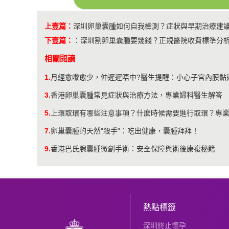
上壹篇：
深圳卵巢囊腫如何自我檢測？症狀與早期治療建
下壹篇：
：
深圳割卵巢囊腫要幾錢？正規醫院收費標準分
相關閱讀
1.
月經愈嚟愈少，仲遲遲唔中?醫生提醒：小心子宮內膜黏
3.
香港卵巢囊腫常見症狀與治療方法，專業婦科醫生解答
5.
上環取環有哪些注意事項？什麼時候需要進行取環？專
7.
卵巢囊腫的天然"殺手"：吃出健康，囊腫拜拜！
9.
香港巴氏腺囊腫微創手術：安全保障與術後康複秘籍
熱點標籤
深圳終止懷孕