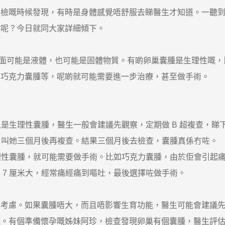
體檢嘅時候發現，有時是身體感覺唔舒服去睇醫生才知道。一聽
耐呢？今日就同大家詳細傾下。
可能是液體，也可能是固體物質。有啲卵巢囊腫是生理性嘅，
、巧克力囊腫等，呢啲就可能需要進一步治療，甚至做手術。
是生理性囊腫，醫生一般會建議先觀察，定期做 B 超複查，睇
嘅，叫她三個月後再複查。結果三個月後去檢查，囊腫真係冇咗。
理性囊腫，就可能需要做手術。比如巧克力囊腫，由於佢會引起
 7 厘米大，經常痛經痛到嘔吐，最後選擇咗做手術。
慮。如果囊腫唔大，而且唔影響生育功能，醫生可能會建議先
能。有個準備懷孕嘅姊妹阿珍，檢查發現卵巢有個囊腫，醫生評