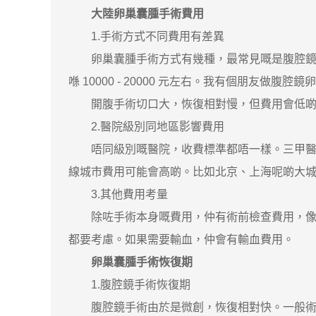
大陸卵巢囊腫手術費用
1.手術方式不同費用有差異
卵巢囊腫手術方式有幾種，最常見嘅是腹腔鏡手
喺 10000 - 20000 元左右。我有個朋友做
開腹手術切口大，恢復相對慢，但費用會低啲，大約喺
2.醫院級別同地區影響費用
唔同級別嘅醫院，收費標準都唔一樣。三甲醫院
線城市費用可能會高啲。比如北京、上海呢啲大城市嘅
3.其他費用考量
除咗手術本身嘅費用，仲有術前檢查費用，像 B 超
都要考慮。如果需要輸血，仲會有輸血費用。
卵巢囊腫手術恢復期
1.腹腔鏡手術恢復期
腹腔鏡手術由於是微創，恢復相對快。一般術後當日就