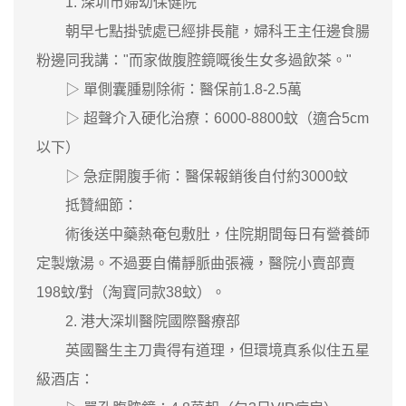
1. 深圳市婦幼保健院
朝早七點掛號處已經排長龍，婦科王主任邊食腸
粉邊同我講："而家做腹腔鏡嘅後生女多過飲茶。"
▷ 單側囊腫剔除術：醫保前1.8-2.5萬
▷ 超聲介入硬化治療：6000-8800蚊（適合5cm
以下）
▷ 急症開腹手術：醫保報銷後自付約3000蚊
抵贊細節：
術後送中藥熱奄包敷肚，住院期間每日有營養師
定製燉湯。不過要自備靜脈曲張襪，醫院小賣部賣
198蚊/對（淘寶同款38蚊）。
2. 港大深圳醫院國際醫療部
英國醫生主刀貴得有道理，但環境真系似住五星
級酒店：