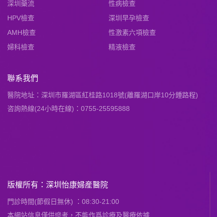
深圳藥流
性病檢查
HPV檢查
深圳早孕檢查
AMH檢查
性激素六項檢查
婦科檢查
精液檢查
聯系我們
醫院地址：深圳市羅湖區紅桂路1018號(離羅湖口岸10分鍾路程)
咨詢熱線(24小時在線)：0755-25595888
版權所有：深圳怡康婦産醫院
門診時間(節假日無休) ：08:30-21:00
本網站信息僅供慘考，不能作爲診療及醫療依據