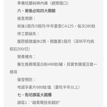
準備低腰純棉內褲（避開傷口）
六、術後必知四大開銷
複查周期：
術後1個月/3個月/半年要查CA125，每次280蚊
停工期損失：
腹腔鏡建議休2周，開腹要1個月（深圳平均病
假扣200/日）
營養補充：
醫生推薦嘅蛋白粉498蚊/罐，其實食雞蛋豆腐一
樣得
復發預防：
地諾孕素片680蚊/盒（要吃半年以上）
七、街坊誤區大踢爆
誤區1："越貴嘅技術越好"