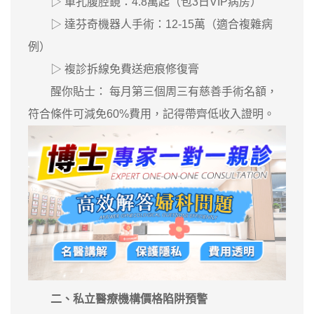
▷ 單孔腹腔鏡：4.8萬起（包3日VIP病房）
▷ 達芬奇機器人手術：12-15萬（適合複雜病
例）
▷ 複診拆線免費送疤痕修復膏
醒你貼士： 每月第三個周三有慈善手術名額，
符合條件可減免60%費用，記得帶齊低收入證明。
二、私立醫療機構價格陷阱預警