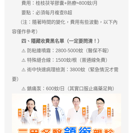
費用：桂枝茯苓膠囊+熱療≈800蚊/月
要點：必須每月複查B超
（注：隨著時間的變化，費用有些波動，以下內
容僅作參考）
四、隱藏收費黑名單（一定要問清！）
⚠️ 防粘連噴霧：2800-5000蚊（醫保不報）
⚠️ 特殊縫合線：1500蚊/根（普通線免費）
⚠️ 術中快速病理檢測：3800蚊（緊急情況才需
要）
⚠️ 鎮痛泵：600蚊/日（其實口服止痛藥足夠）