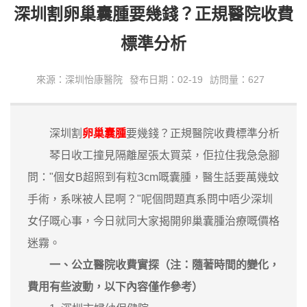
深圳割卵巢囊腫要幾錢？正規醫院收費
標準分析
來源：深圳怡康醫院
發布日期：02-19
訪問量：627
深圳割
卵巢囊腫
要幾錢？正規醫院收費標準分析
琴日收工撞見隔離屋張太買菜，佢拉住我急急腳
問："個女B超照到有粒3cm嘅囊腫，醫生話要萬幾蚊
手術，系咪被人昆啊？"呢個問題真系問中唔少深圳
女仔嘅心事，今日就同大家揭開卵巢囊腫治療嘅價格
迷霧。
一、公立醫院收費實探（注：隨著時間的變化，
費用有些波動，以下內容僅作參考）