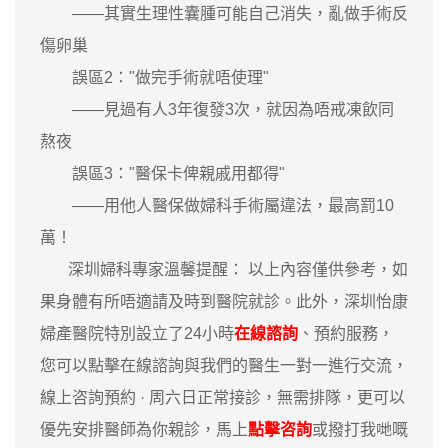
——其實生理性囊腫可能自己消失，亂做手術反
傷卵巢
誤區2："做完手術就唔使理"
——見過有人3年復發3次，就因為唔戒凍飲同
熬夜
誤區3："醫保卡俾親戚用都得"
——用他人醫保做婦科手術屬違法，最高罰10
萬！
深圳婦科專家溫馨提醒： 以上內容僅供參考，如
果身體有所唔適請及時到醫院就診。此外，深圳怡康
婦產醫院特別設立了24小時
在線諮詢
、預約服務，
您可以點擊在線諮詢與我們的醫生一對一進行交流，
線上咨詢預約 · ‎周六日正常接診，無需排隊，更可以
優先安排醫師為你親診，馬上
點擊咨詢
或撥打我哋嘅