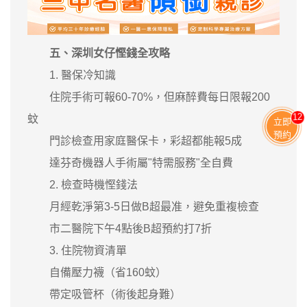
五、深圳女仔慳錢全攻略
1. 醫保冷知識
住院手術可報60-70%，但麻醉費每日限報200
11
蚊
立即
預約
門診檢查用家庭醫保卡，彩超都能報5成
達芬奇機器人手術屬"特需服務"全自費
2. 檢查時機慳錢法
月經乾淨第3-5日做B超最准，避免重複檢查
市二醫院下午4點後B超預約打7折
3. 住院物資清單
自備壓力襪（省160蚊）
帶定吸管杯（術後起身難）