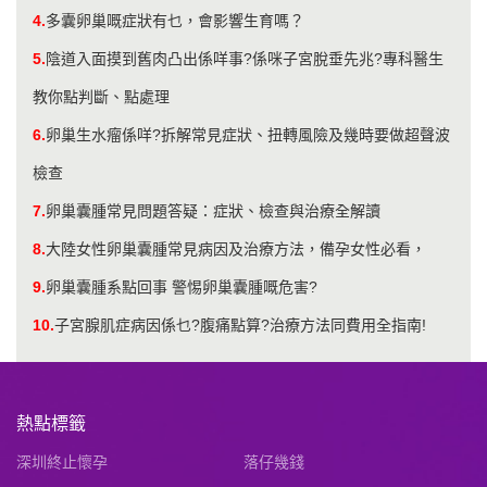
4.
多囊卵巢嘅症狀有乜，會影響生育嗎？
5.
陰道入面摸到舊肉凸出係咩事?係咪子宮脫垂先兆?專科醫生
教你點判斷、點處理
6.
卵巢生水瘤係咩?拆解常見症狀、扭轉風險及幾時要做超聲波
檢查
7.
卵巢囊腫常見問題答疑：症狀、檢查與治療全解讀
8.
大陸女性卵巢囊腫常見病因及治療方法，備孕女性必看，
9.
卵巢囊腫系點回事 警惕卵巢囊腫嘅危害?
10.
子宮腺肌症病因係乜?腹痛點算?治療方法同費用全指南!
熱點標籤
深圳終止懷孕
落仔幾錢