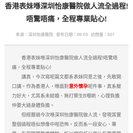
香港表妹喺深圳怡康醫院做人流全過程!
唔驚唔痛，全程專業貼心!
來源：深圳怡康醫院
發布日期：08-03
訪問量：507
香港表妹喺深圳怡康醫院做人流全過程!唔驚唔
痛，全程專業貼心!
講真，今次寫呢篇文都系表妹同意之後，先敢開
口講。作為香港人，喺面對
意外懷孕
呢件事，真系壓
力好大，尤其系未結婚、無打算生B嗰啲，心理負擔
仲要大過身體負擔。
但經曆過今次喺深圳怡康醫院做人流，發現其實
整個過程唔似想像中咁恐怖，反而系一段安心、專