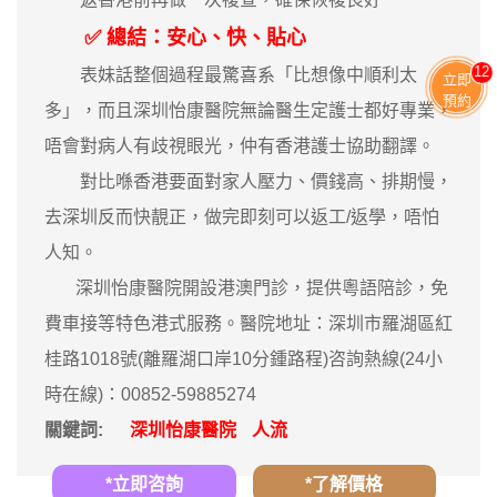
✅ 總結：安心、快、貼心
11
表妹話整個過程最驚喜系「比想像中順利太
立即
預約
多」，而且深圳怡康醫院無論醫生定護士都好專業，
唔會對病人有歧視眼光，仲有香港護士協助翻譯。
對比喺香港要面對家人壓力、價錢高、排期慢，
去深圳反而快靚正，做完即刻可以返工/返學，唔怕
人知。
深圳怡康醫院開設港澳門診，提供粵語陪診，免
費車接等特色港式服務。醫院地址：深圳市羅湖區紅
桂路1018號(離羅湖口岸10分鍾路程)咨詢熱線(24小
時在線)：00852-59885274
關鍵詞:
深圳怡康醫院
人流
*立即咨詢
*了解價格