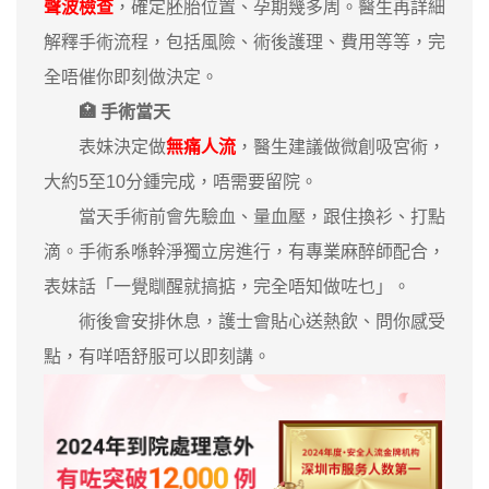
聲波檢查
，確定胚胎位置、孕期幾多周。醫生再詳細
解釋手術流程，包括風險、術後護理、費用等等，完
全唔催你即刻做決定。
🏥 手術當天
表妹決定做
無痛人流
，醫生建議做微創吸宮術，
大約5至10分鍾完成，唔需要留院。
當天手術前會先驗血、量血壓，跟住換衫、打點
滴。手術系喺幹淨獨立房進行，有專業麻醉師配合，
表妹話「一覺瞓醒就搞掂，完全唔知做咗乜」。
術後會安排休息，護士會貼心送熱飲、問你感受
點，有咩唔舒服可以即刻講。