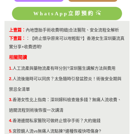
WhatsApp立即預約
上壹篇：
內地墮胎手術收費明細|合法醫院、安全流程全解析
下壹篇：
：
【終止懷孕原來可以咁輕鬆?】香港女生深圳藥流真
實分享+收費透明!
相關閱讀
1.
人工流產與藥物流產有咩分別?深圳醫生講解方法與費用
2.
人流後幾時可以同房？太急隨時引發盆腔炎！術後安全期與
禁忌全清單
3.
香港女性北上指南：深圳婦科檢查幾多錢？無痛人流收費、
過關流程到術後恢復一次講清
4.
香港邊間私家醫院可做終止懷孕手術？大約幾錢
5.
宮腔鏡人流vs無痛人流點揀?邊種恢複快唔傷身?