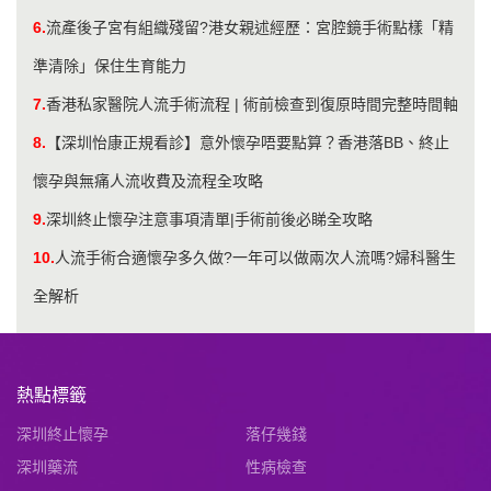
6.
流產後子宮有組織殘留?港女親述經歷：宮腔鏡手術點樣「精
準清除」保住生育能力
7.
香港私家醫院人流手術流程 | 術前檢查到復原時間完整時間軸
8.
【深圳怡康正規看診】意外懷孕唔要點算？香港落BB、終止
懷孕與無痛人流收費及流程全攻略
9.
深圳終止懷孕注意事項清單|手術前後必睇全攻略
10.
人流手術合適懷孕多久做?一年可以做兩次人流嗎?婦科醫生
全解析
熱點標籤
深圳終止懷孕
落仔幾錢
深圳藥流
性病檢查