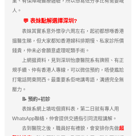
業、有保障嘅醫療體驗，所以想寫低分享比有需要嘅
人。
💬 表妹點解選擇深圳?
表妹其實系意外懷孕六周左右，起初都想喺香港
搵醫生睇，但大家都知香港婦科排期慢、私家診所價
錢貴，仲未必會願意處理呢類手術。
上網揾資料，見到深圳怡康醫院系有牌照、有正
規手續、仲有香港人專線，可以微信預約，唔使尷尬
打電話問東問西。最重要系佢哋講粵語，溝通完全無
壓力。
📝 預約+初診
表妹系網上填咗個資料表，第二日就有專人用
WhatsApp聯絡，仲會提供交通指引同流程講解。
去到醫院之後，職員好有禮貌，會安排你先做
超