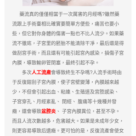
藥流真的僅僅相當于一次厲害的月經嗎?雖然藥
流跟上手術臺相比確實要簡單方便些，痛苦也要小
些，但它對你身體的傷害一點也不比人流少。如果藥
流不徹底，子宮里的胚胎不能清除干凈，最后還是得
做刮宮手術，而且還有可能引起宮內感染，損傷子宮
內膜，導致輸卵管閉塞，最終引起不孕。
多次
人工流產
會導致終生不孕嗎?人流手術時由
于反復鉗刮子宮內膜，使子宮壁變薄，內膜越來越
少，不但會引起出血、粘連、生殖道及宮腔感染、
子宮穿孔、月經紊亂、 閉經、 腹痛等十幾種并發
癥，還會導致
盆腔炎
、 子宮內膜異位，甚至不孕。
而且人流次數越多，危害越大。如果是未成年少女，
則更容易導致后遺癥。更可怕的是，反復流產會使女