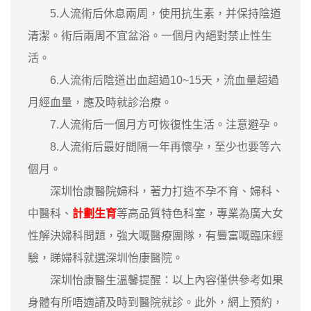
5.人流術后休息兩周，使用抗生素，并保持陰道
清潔。術后兩周不宜盆浴。一個月內絕對禁止性生
活。
6.人流術后陰道出血超過10~15天，流血量超過
月經血量，應及時就診治療。
7.人流術后一個月方可恢復性生活。注意避孕。
8.人流術后最好間隔一年再懷孕，至少也要等六
個月。
深圳怡康醫院婦科，著力打造不孕不育、婦科、
中醫科、
計劃生育
等高品質特色科室，專業為廣大女
性解決婦科問題，強大嘅醫療團隊，有豐富嘅臨床經
驗，睇婦科就選深圳怡康醫院。
深圳怡康醫生溫馨提醒：以上內容僅供參考如果
身體有所唔適請及時到醫院就診。此外，網上預約，