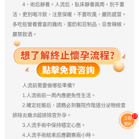
4、術后靜養。人流后，臥床靜養兩周。別干重
活，更別喝冷飲，注意保暖，不要吹風，嚴防感冒。
多吃些營養豐富的雞肉、蛋奶和豆制品，忌食辣椒，
嚴禁飲酒。
人流前需要做哪些準備?
1.人流術前一周內應避免性生活。
2.確定妊娠后，請務必到醫院作陰道分泌物檢查
排除炎癥;B超排除宮外孕。
13
立即
預約
3.人流手術中保持穩定心態。
4.人流手術結束后應觀察兩小時。