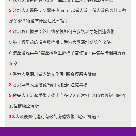
3.
深圳人流醫院：孕囊多少mm可以做人流？做人流的最佳天數
是多少？術後有什麼注意事項？
4.
深圳終止懷孕：終止懷孕後如何自我護理才能快速恢復！
5.
終止懷孕前的檢查與準備：香港大學深圳醫院全攻略
6.
流產後難再孕?婦產科醫生解構子宮修復、再備孕時間與真實
個案
7.
香港人到深圳做人流安全嗎?親身經曆告訴你
8.
香港無痛人流幾錢?費用明細同注意事項
9.
做完人工流產手術之後出血多少天正常?什么時候恢複月經?|
女性健康全解析
10.
人流後如何進行有效的身體恢復和心理調適？