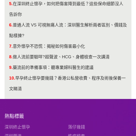
5.
在深圳終止懷孕，如何把傷害降到最低？這些保命細節沒人
告訴你
6.
普通人流 VS 可視無痛人流：深圳醫生解析兩者區別、價錢及
點樣揀?
7.
意外懷孕不恐慌：揭秘如何傷害最小化
8.
做人流前要驗咩?超聲波、HCG、身體檢查一次講清
9.
藥流前的準備事項：聽專業婦科醫生的建議
10.
早孕終止懷孕要幾錢？香港公私營收費、程序及術後保養一
文睇清
熱點標籤
深圳終止懷孕
落仔幾錢