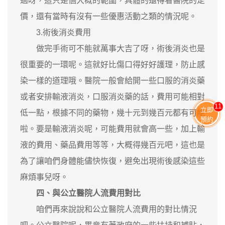
過呀，這只是個大概的範圍，具體的還得看醫院的定
價，還有當時有沒有一些優惠活動之類的情況呢。
3.術後消炎費用
做完手術可不能就萬事大吉了呀，術後消炎也是
很重要的一環呢。這就好比傷口得好好護理，防止感
染一樣的道理哦。醫院一般會給開一些口服的消炎藥
或者安排輸液消炎，口服消炎藥的話，費用可能相對
11
立即
低一點，根據不同的藥物，幾十元到幾百元都有可能
預約
啦。要是輸液消炎呢，可能費用就會高一些，加上輸
液的費用、藥品費用等等，大概得幾百元吧，這也是
為了讓咱們身體能儘快恢復，避免出現術後感染這些
麻煩事兒呀。
四、與公立醫院人流費用對比
咱們再來說說和公立醫院人流費用的對比情況