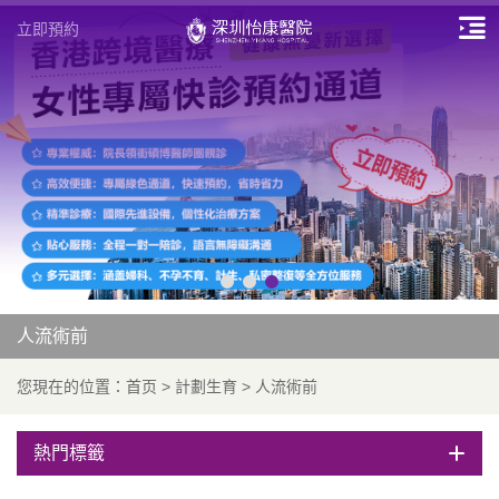
立即預約
人流術前
您現在的位置：
首页
>
計劃生育
>
人流術前
熱門標籤