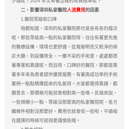
少錢呢？2024 年又有著怎樣的收費標準呢？
二、影響深圳私家醫院
人流費用
的因素
1.醫院等級和口碑
咱都知道，深圳的私家醫院那也是各有各的檔次
呢。那些等級高一點的私家醫院呀，往往有著更先進
的醫療設備，環境也更舒適，從寬敞明亮又乾淨的候
診大廳，到設備齊全、一塵不染的手術室，處處都透
著專業和靠譜呢。而且呀，口碑好的醫院，那都是靠
著多年來為患者提供優質服務、有著高成功率的手術
案例一點點積攢起來的名氣呀。大家都覺得靠譜，都
願意去，那價格可能就會相對高一些咯。反過來說，
一些規模小一點、等級沒那麼高的私家醫院呢，各方
麵條件相對沒那麼好，費用也就會低一些啦，不過咱
在選擇的時候可就得更謹慎些哦。