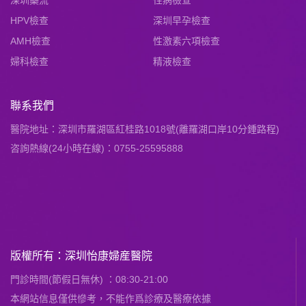
深圳藥流
性病檢查
HPV檢查
深圳早孕檢查
AMH檢查
性激素六項檢查
婦科檢查
精液檢查
聯系我們
醫院地址：深圳市羅湖區紅桂路1018號(離羅湖口岸10分鍾路程)
咨詢熱線(24小時在線)：0755-25595888
版權所有：深圳怡康婦産醫院
門診時間(節假日無休) ：08:30-21:00
本網站信息僅供慘考，不能作爲診療及醫療依據