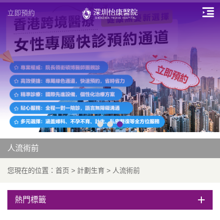
立即預約
人流術前
您現在的位置：
首页
>
計劃生育
>
人流術前
熱門標籤