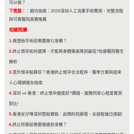
可以做？
下壹篇：
：
避坑指南：2026深圳人工流產手術費用、完整流程
與可靠醫院真實推薦
相關閱讀
1.
做墮胎手術前需要做乜准備？
2.
終止懷孕如何選擇，才能將身體傷害降到最低?怡康醫院醫生
解析
3.
意外懷孕點算好？香港終止懷孕合法程序、醫學方案與過來
人心理調適全指南
4.
深圳 vs 香港：終止懷孕邊度好?價錢、服務同安心程度實測
對比!
5.
香港女仔喺深圳堕胎實錄：由預約到康復，全過程幾日搞掂!
6.
終止妊娠前需要做邊些准備？