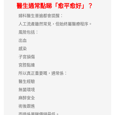
醫生通常點睇「愈平愈好」？
婦科醫生普遍都會提醒：
人工流產雖然常見，但始終屬醫療程序。
風險包括：
出血
感染
子宮損傷
宮腔黏連
所以真正重要嘅，通常係：
醫生經驗
無菌環境
麻醉安全
術後跟進
而唔係單睇價錢最低。