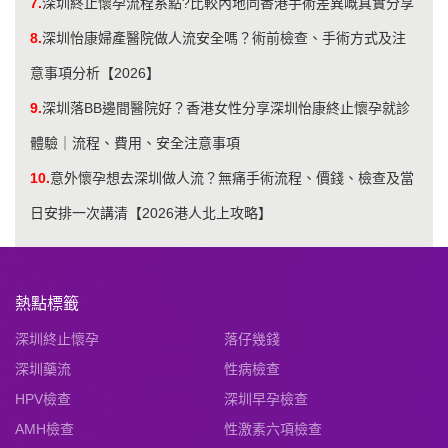
7.
深圳終止懷孕流程系點?比較內地同香港手術差異嘅真實分享
8.
深圳怡康婦產醫院做人流安全嗎？術前檢查、手術方式及注
意事項分析【2026】
9.
深圳落BB邊間醫院好？香港女性分享深圳怡康終止懷孕就診
體驗｜流程、費用、安全注意事項
10.
意外懷孕想去深圳做人流？無痛手術流程、價錢、檢查及當
日安排一次講清【2026港人北上攻略】
熱點標籤
深圳終止懷孕
落仔幾錢
深圳藥流
性病檢查
HPV檢查
深圳早孕檢查
AMH檢查
性激素六項檢查