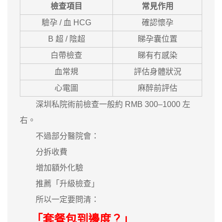
檢查項目
常見作用
驗孕 / 血 HCG
確認懷孕
B 超 / 陰超
睇孕囊位置
白帶檢查
睇有冇感染
血常規
評估身體狀況
心電圖
麻醉前評估
深圳私院術前檢查一般約 RMB 300–1000 左
右。
不過部分醫院會：
分拆收費
增加額外化驗
推薦「升級檢查」
所以一定要問清：
「套餐包到邊度？」