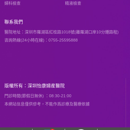
婦科檢查
精液檢查
聯系我們
醫院地址：深圳市羅湖區紅桂路1018號(離羅湖口岸10分鍾路程)
咨詢熱線(24小時在線)：0755-25595888
版權所有：深圳怡康婦産醫院
門診時間(節假日無休) ：08:30-21:00
本網站信息僅供慘考，不能作爲診療及醫療依據