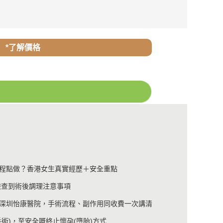
*了解價格
程點做？香港女生真實經歷＋安全重點
檢查到術後調理注意事項
深圳怡康醫院，手術流程、副作用同收費一次講清
手術)，至安全嘅終止懷孕(墮胎)方式