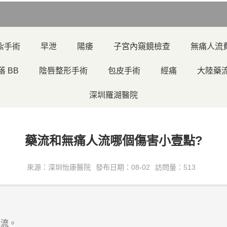
紮手術
早泄
陽痿
子宮內窺鏡檢查
無痛人流
落 BB
陰唇整形手術
包皮手術
經痛
大陸藥
深圳羅湖醫院
​藥流和無痛人流哪個傷害小壹點?
來源：深圳怡康醫院
發布日期：08-02
訪問量：513
人流。