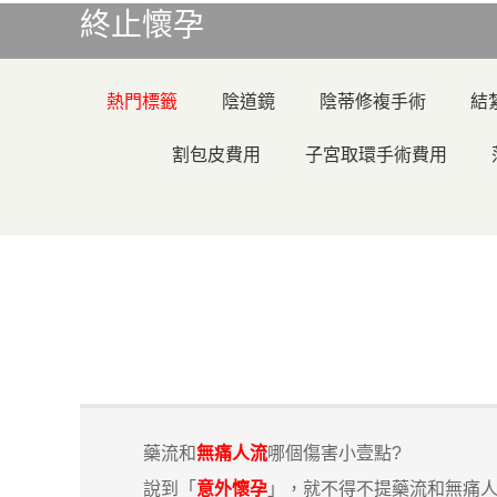
終止懷孕
熱門標籤
陰道鏡
陰蒂修複手術
結
割包皮費用
子宮取環手術費用
藥流和
無痛人流
哪個傷害小壹點?
說到「
意外懷孕
」，就不得不提藥流和無痛