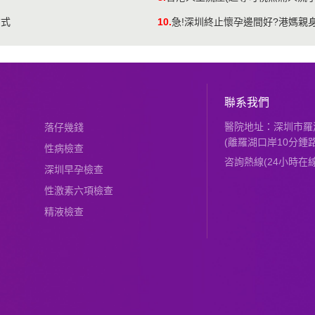
方式
10.
急!深圳終止懷孕邊間好?港媽親
聯系我們
醫院地址：深圳市羅湖
落仔幾錢
(離羅湖口岸10分鍾路
性病檢查
咨詢熱線(24小時在線)：
深圳早孕檢查
性激素六項檢查
精液檢查