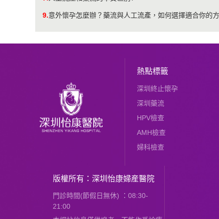
9.
意外懷孕怎麼辦？藥流與人工流產，如何選擇適合你的
熱點標籤
深圳終止懷孕
深圳藥流
HPV檢查
AMH檢查
婦科檢查
版權所有：深圳怡康婦産醫院
門診時間(節假日無休) ：08:30-
21:00