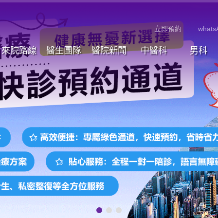
立即預約
whats
來院路線
醫生團隊
醫院新聞
中醫科
男科