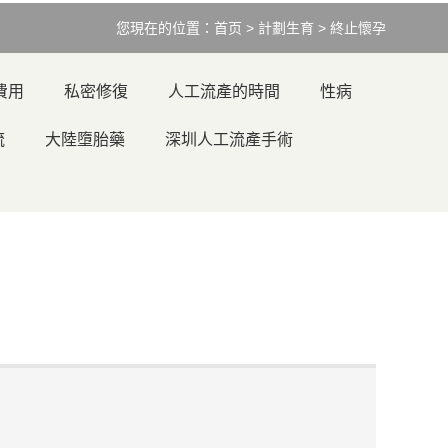
您現在的位置：
首页
>
計劃生育
>
終止懷孕
費用
私密修復
人工流產的時間
性病
流
大陸墮胎藥
深圳人工流產手術