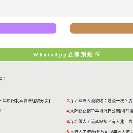
WhatsApp立即預約
好？
、年齡限制與實際經驗分享】
2.
深圳無痛人流攻略：幾錢一次？流
南
4.
大陸終止懷孕手術流程公開|術前
6.
深圳做人工流產點揀？有人北上去
8.
​香港人工流產(超導可視無痛人流