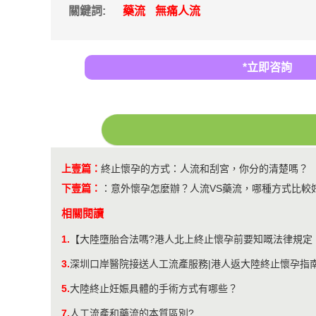
關鍵詞:
藥流
無痛人流
*立即咨詢
上壹篇：
終止懷孕的方式：人流和刮宮，你分的清楚嗎？
下壹篇：
：
意外懷孕怎麼辦？人流VS藥流，哪種方式比較
相關閱讀
1.
【大陸墮胎合法嗎?港人北上終止懷孕前要知嘅法律規定
3.
深圳口岸醫院接送人工流產服務|港人返大陸終止懷孕指
5.
大陸終止妊娠具體的手術方式有哪些？
7.
人工流產和藥流的本質區別?