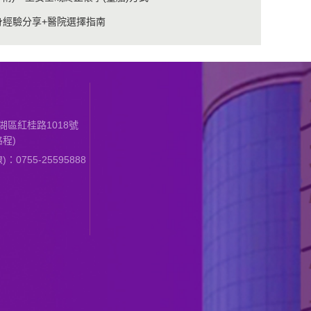
身經驗分享+醫院選擇指南
區紅桂路1018號
程)
0755-25595888