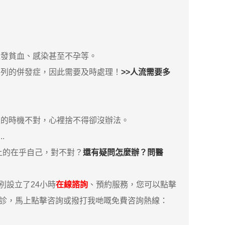
發貧血、感染甚至不孕等。
系列的併發症，因此需要及時處理！
>>人流需要多
的時機不對，心裡捨不得卻沒辦法。
.
上的在乎自己，對不對？
還有疑問怎麼辦？問醫
設立了24小時
在線諮詢
、預約服務，您可以點擊
親診，馬上點擊咨詢或撥打我哋嘅免費咨詢熱線：