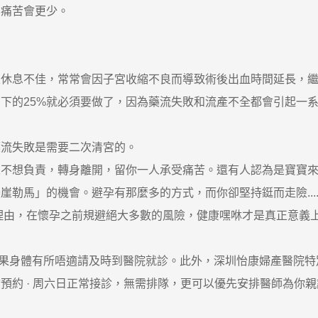
痛苦會更少。
息不佳，常常會因子宮收縮不良而導致術後出血時間延長，繼
下的25%就必須要做了，因為藥流失敗和流產不全都會引起一
流失敗是需要二次清宮的。
想負責，轉身離開，留你一人承受痛苦。還有人認為是寶寶來
」的機會。避孕有那麼多的方式，而你卻堅持鋌而走險.....
由，在懷孕之前規避絕大多數的風險，健康嘿咻才是真正意義
身體有所唔適請及時到醫院就診。此外，深圳怡康婦產醫院特別
預約 · ‎周六日正常接診，無需排隊，更可以優先安排醫師為你