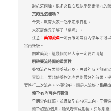
對於這兩種，很多女性心理似乎都更傾向於藥流
真的是這樣嗎？
今天，就帶大家一起來追求真相。
大家需要先了解了「藥流」。
注意：
藥物流產
一定要確定是宮內懷孕才可
宮內妊娠。
關於藥流，這幾個問題大家一定要弄清楚
明確藥流時間的重要性
藥物流產只要服藥就可以，具體的時間無關緊
實際上，要想使藥物流產達到最好的效果，提高
要進行二次流產。>>藥流好，還是人流好？
點擊
懷孕49內可進行藥流
早期宮內妊娠，並且懷孕在49天之內，孕囊直徑
懷孕超過3個月，胎兒發育成形後，只能引產