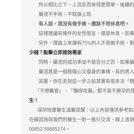
所以相比之下，人流反而來得更簡單，後續的
藥流不手術，不耽誤上班
有人說，我沒有做手術，應該不用休息吧。
這裡建議有條件的女性朋友，還是休息。如果休
另外，理論上來講有75%的人不用做手術，剩
少錢？點擊立即諮詢專家
同時，藥流的成功率並不是百分之百，如果藥
藥流真是一個既傷心又傷身的事情，有的男人不
其實，你在走到這一步之前其實有很多次「懸崖勒馬
「不想戴套」、「懶得吃藥」都不是不避孕的理
生！
深圳怡康醫生溫馨提醒：以上內容僅供參考如果
在線諮詢與我們的醫生一對一進行交流，線上咨詢
00852-59885274。