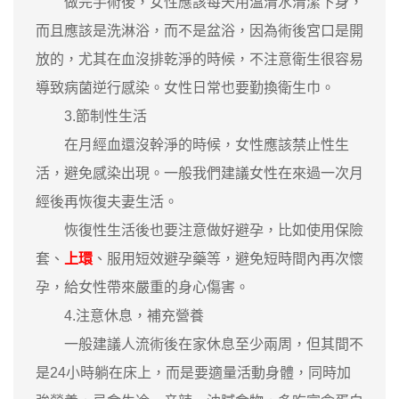
做完手術後，女性應該每天用溫清水清潔下身，
而且應該是洗淋浴，而不是盆浴，因為術後宮口是開
放的，尤其在血沒排乾淨的時候，不注意衛生很容易
導致病菌逆行感染。女性日常也要勤換衛生巾。
3.節制性生活
在月經血還沒幹淨的時候，女性應該禁止性生
活，避免感染出現。一般我們建議女性在來過一次月
經後再恢復夫妻生活。
恢復性生活後也要注意做好避孕，比如使用保險
套、
上環
、服用短效避孕藥等，避免短時間內再次懷
孕，給女性帶來嚴重的身心傷害。
4.注意休息，補充營養
一般建議人流術後在家休息至少兩周，但其間不
是24小時躺在床上，而是要適量活動身體，同時加