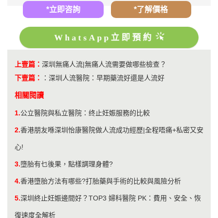
*立即咨詢
*了解價格
WhatsApp立即預約
上壹篇：
深圳無痛人流|無痛人流需要做哪些檢查？
下壹篇：
：
​深圳人流醫院：早期藥流好還是人流好
相關閱讀
1.
公立醫院與私立醫院：终止妊娠服務的比較
2.
香港朋友喺深圳怡康醫院做人流成功經歷|全程唔痛+私密又安
心!
3.
墮胎有乜後果，點樣調理身體?
4.
香港墮胎方法有哪些?打胎藥與手術的比較與風險分析
5.
深圳終止妊娠邊間好？TOP3 婦科醫院 PK：費用、安全、恢
復速度全解析