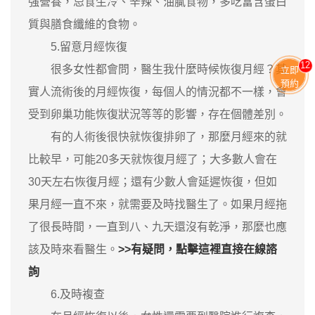
強營養，忌食生冷、辛辣、油膩食物，多吃富含蛋白
質與膳食纖維的食物。
5.留意月經恢復
11
很多女性都會問，醫生我什麼時候恢復月經？其
立即
預約
實人流術後的月經恢復，每個人的情況都不一樣，會
受到卵巢功能恢復狀況等等的影響，存在個體差別。
有的人術後很快就恢復排卵了，那麼月經來的就
比較早，可能20多天就恢復月經了；大多數人會在
30天左右恢復月經；還有少數人會延遲恢復，但如
果月經一直不來，就需要及時找醫生了。如果月經拖
了很長時間，一直到八、九天還沒有乾淨，那麼也應
該及時來看醫生。
>>有疑問，點擊這裡直接在線諮
詢
6.及時複查