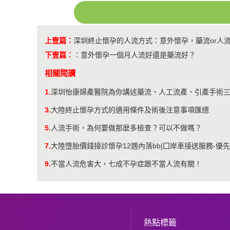
上壹篇：
深圳終止懷孕的人流方式：意外懷孕，藥流or人
下壹篇：
：
意外懷孕一個月人流好還是藥流好？
相關閱讀
1.
深圳怡康婦產醫院為你講述藥流、人工流產、引產手術三
3.
大陸終止懷孕方式的適用條件及術後注意事項匯總
5.
人流手術，為何要做那麼多檢查？可以不做嗎？
7.
大陸墮胎價錢接診懷孕12週內落bb|囗岸車接送服務-優
9.
不當人流危害大，七成不孕症跟不當人流有關！
熱點標籤