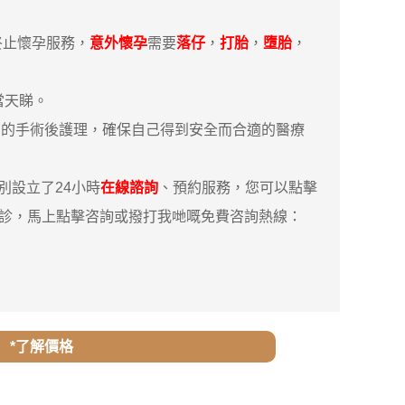
終止懷孕服務，
意外懷孕
需要
落仔
，
打胎
，
墮胎
，
當天睇。
的手術後護理，確保自己得到安全而合適的醫療
設立了24小時
在線諮詢
、預約服務，您可以點擊
親診，馬上點擊咨詢或撥打我哋嘅免費咨詢熱線：
*了解價格