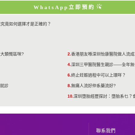
WhatsApp立即預約
流究竟如何選擇才是正確的？
大類慨區咪?
2.
香港朋友喺深圳怡康醫院做人流成功
4.
深圳三甲醫院醫生親診——全年無
6.
終止妊娠過程中可以上環咩？
先就診
8.
無痛人流好仲系藥流好?
10.
深圳墮胎經歷探討：墮胎系乜？
聯系我們