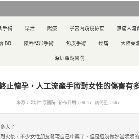
紮手術
早泄
陽痿
子宮內窺鏡檢查
無痛人流
落 BB
陰唇整形手術
包皮手術
經痛
大陸藥
深圳羅湖醫院
終止懷孕，人工流產手術對女性的傷害有
來源：深圳怡康醫院
發布日期：08-17
訪問量：667
有多大？
火後，不少女性朋友發現自己中獎了，但是還沒做好當媽媽的