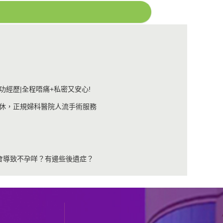
經歷|全程唔痛+私密又安心!
休，正規婦科醫院人流手術服務
會導致不孕咩？有邊些後遺症？