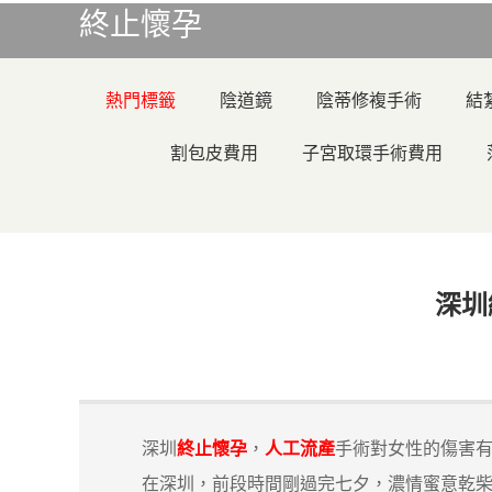
終止懷孕
熱門標籤
陰道鏡
陰蒂修複手術
結
割包皮費用
子宮取環手術費用
深圳
深圳
終止懷孕
，
人工流產
手術對女性的傷害
在深圳，前段時間剛過完七夕，濃情蜜意乾柴烈