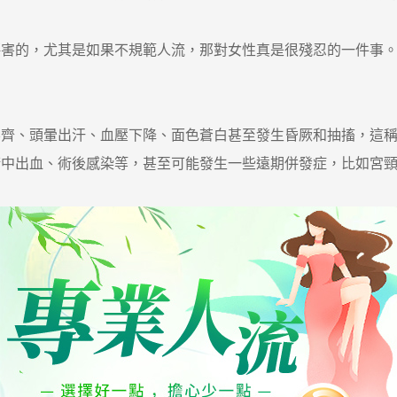
的，尤其是如果不規範人流，那對女性真是很殘忍的一件事。
、頭暈出汗、血壓下降、面色蒼白甚至發生昏厥和抽搐，這稱
出血、術後感染等，甚至可能發生一些遠期併發症，比如宮頸