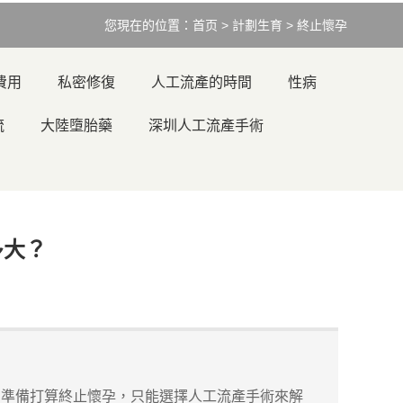
您現在的位置：
首页
>
計劃生育
>
終止懷孕
費用
私密修復
人工流產的時間
性病
流
大陸墮胎藥
深圳人工流產手術
多大？
準備打算終止懷孕，只能選擇人工流產手術來解