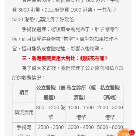
費用貴到肉疼：術前檢查花了 800 港幣，手術
費 3000 港幣，加上麻醉費 1500 港幣，一共花了
5300 港幣!比藥流貴了好幾倍。
手術後遺症：術後麻藥勁兒過了，肚子隱隱作
痛，而且總覺得身體被 “掏空”。醫生說如果操作不
當，還可能造成宮腔粘連，影響以後懷孕。
三、香港醫院費用大對比：錢該花在哪?
為了幫大家省錢，我們整理了公立醫院和私立診
所的收費情況：
公立醫院（普
私立診所（經
私立醫院
項目
通檔）
濟型）
（高端）
800 - 1200 港
1000 - 1500
2000 - 3000
藥流費用
幣
港幣
港幣
手術流
2500 - 3500
3000 - 4500
5000 - 8000
11
立即