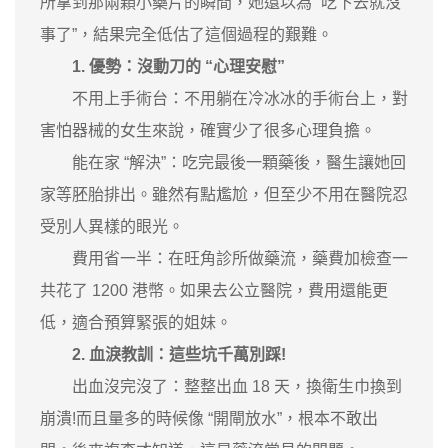
所拿到那兩顆小藥片的瞬間，她還以為 “吃下去就沒
事了”，結果完全低估了這個過程的艱難。
1. 優勢：沒動刀的 “心理安慰”
不用上手術台：不用躺在冷冰冰的手術台上，對
害怕器械的女生來說，確實少了很多心理負擔。
能在家 “解決”：吃完最後一顆藥後，醫生讓她回
家等胚胎排出。雖然有點尷尬，但至少不用在醫院忍
受別人異樣的眼光。
費用省一半：在旺角診所做藥流，藥費加檢查一
共花了 1200 港幣。如果去公立醫院，費用還能更
低，適合預算緊張的姐妹。
2. 血淚教訓：這些坑千萬別踩!
出血沒完沒了：整整出血 18 天，換衛生巾換到
崩潰!而且量多的時候像 “開閘放水”，根本不敢出