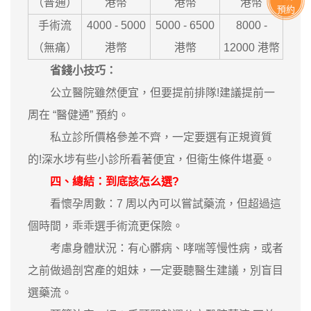
（普通）
港幣
港幣
港幣
預約
手術流
4000 - 5000
5000 - 6500
8000 -
（無痛）
港幣
港幣
12000 港幣
省錢小技巧：
公立醫院雖然便宜，但要提前排隊!建議提前一
周在 “醫健通” 預約。
私立診所價格參差不齊，一定要選有正規資質
的!深水埗有些小診所看著便宜，但衛生條件堪憂。
四、總結：到底該怎么選?
看懷孕周數：7 周以內可以嘗試藥流，但超過這
個時間，乖乖選手術流更保險。
考慮身體狀況：有心髒病、哮喘等慢性病，或者
之前做過剖宮產的姐妹，一定要聽醫生建議，別盲目
選藥流。