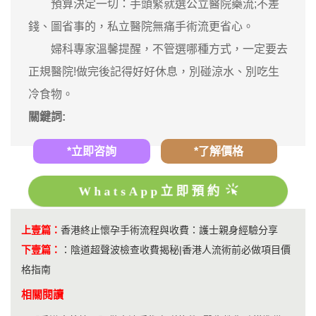
預算決定一切：手頭緊就選公立醫院藥流;不差
錢、圖省事的，私立醫院無痛手術流更省心。
婦科專家溫馨提醒，不管選哪種方式，一定要去
正規醫院!做完後記得好好休息，別碰涼水、別吃生
冷食物。
關鍵詞:
*立即咨詢
*了解價格
WhatsApp立即預約
上壹篇：
香港終止懷孕手術流程與收費：護士親身經驗分享
下壹篇：
：
陰道超聲波檢查收費揭秘|香港人流術前必做項目價
格指南
相關閱讀