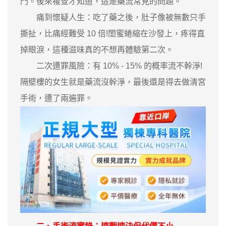
門。後來複查才知道，這是藥流常見的問題。
痛到懷疑人生：吃了藥之後，肚子像被無數只手
撕扯，比痛經難受 10 倍!閨蜜蜷縮在沙發上，疼得直
掉眼淚，這種滋味真的不想再體驗第二次。
二次遭罪風險：有 10% - 15% 的概率流不幹淨!
隔壁樓的女生就是藥流沒幹淨，最後還是得去做清宮
手術，遭了兩遍罪。