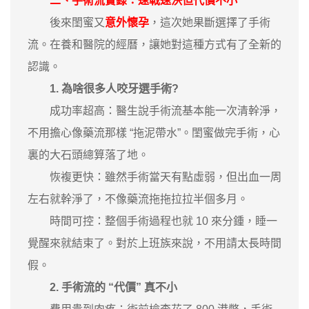
二、手術流實錄：速戰速決但代價不小
後來閨蜜又
意外懷孕
，這次她果斷選擇了手術
流。在養和醫院的經曆，讓她對這種方式有了全新的
認識。
1. 為啥很多人咬牙選手術?
成功率超高：醫生說手術流基本能一次清幹淨，
不用擔心像藥流那樣 “拖泥帶水”。閨蜜做完手術，心
裏的大石頭總算落了地。
恢複更快：雖然手術當天有點虛弱，但出血一周
左右就幹淨了，不像藥流拖拖拉拉半個多月。
時間可控：整個手術過程也就 10 來分鍾，睡一
覺醒來就結束了。對於上班族來說，不用請太長時間
假。
2. 手術流的 “代價” 真不小