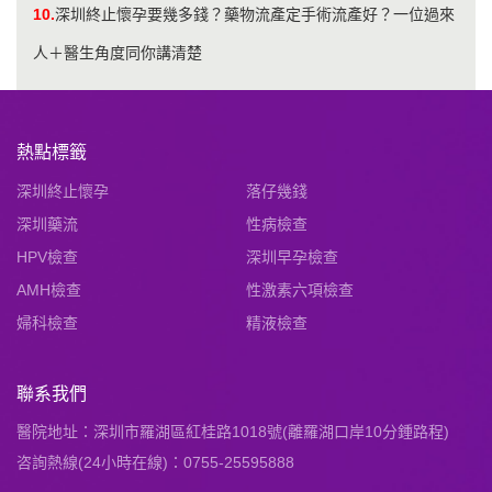
10.
深圳終止懷孕要幾多錢？藥物流產定手術流產好？一位過來
人＋醫生角度同你講清楚
熱點標籤
深圳終止懷孕
落仔幾錢
深圳藥流
性病檢查
HPV檢查
深圳早孕檢查
AMH檢查
性激素六項檢查
婦科檢查
精液檢查
聯系我們
醫院地址：深圳市羅湖區紅桂路1018號(離羅湖口岸10分鍾路程)
咨詢熱線(24小時在線)：0755-25595888