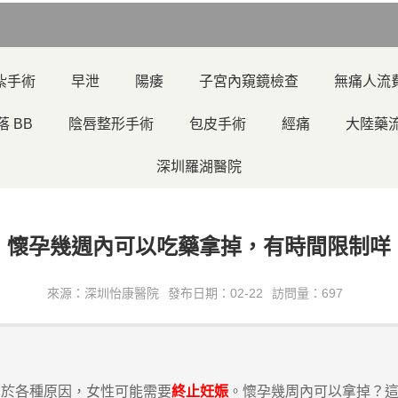
紮手術
早泄
陽痿
子宮內窺鏡檢查
無痛人流
落 BB
陰唇整形手術
包皮手術
經痛
大陸藥
深圳羅湖醫院
懷孕幾週內可以吃藥拿掉，有時間限制咩
來源：深圳怡康醫院
發布日期：02-22
訪問量：697
於各種原因，女性可能需要
終止妊娠
。懷孕幾周內可以拿掉？