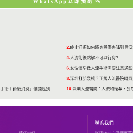
WhatsApp立即預約
2.
終止妊娠如何將身體傷害降到最低
？
4.
人流術後點解不可以行房?
6.
女性懷孕做人流手術需要注意邊些
8.
深圳打胎幾錢？正規人流醫院嘅費
＋手術＋術後消炎」價錢區別
10.
​深圳人流醫院：人流和懷孕，到
聯系我們