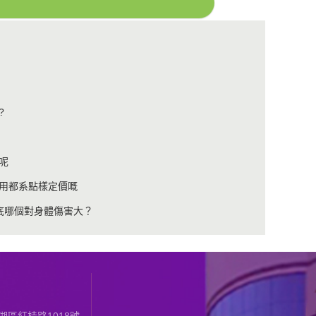
?
呢
用都系點樣定價嘅
底哪個對身體傷害大？