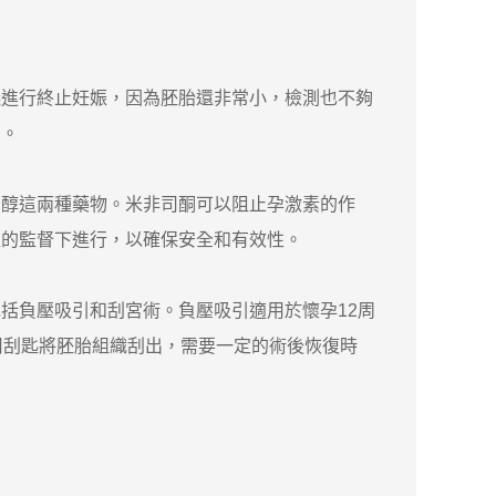
進行終止妊娠，因為胚胎還非常小，檢測也不夠
動。
列醇這兩種藥物。米非司酮可以阻止孕激素的作
生的監督下進行，以確保安全和有效性。
負壓吸引和刮宮術。負壓吸引適用於懷孕12周
用刮匙將胚胎組織刮出，需要一定的術後恢復時