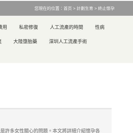
您現在的位置：
首页
>
計劃生育
>
終止懷孕
費用
私密修復
人工流產的時間
性病
流
大陸墮胎藥
深圳人工流產手術
這是許多女性關心的問題。本文將詳細介紹懷孕各