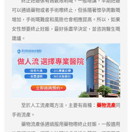
終止妊娠係有週數限制嘅。一般嚟講，早期妊娠
可以通過藥物或者手術嚟終止，但係隨著懷孕周數嘅
增加，手術嘅難度和風險也會相應提高。所以，如果
女性想要終止妊娠，最好係盡早決定，並咨詢醫生嘅
建議。
至於人工流產嘅方法，主要有兩種：
藥物流產
同
手術流產。
藥物流產係通過服用藥物嚟終止妊娠，一般適用