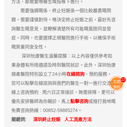
方法，都需要喺醫生嘅指導下進行。
需要強調嘅係，終止妊娠係一個比較嚴肅嘅問
題，需要謹慎對待。喺決定終止妊娠之前，最好先咨
詢醫生嘅意見，並瞭解清楚所有可能嘅風險同並發
症。同時，也要選擇正規醫院進行手術，以確保手術
嘅質量同安全性。
深圳怡康醫生溫馨提醒：以上內容僅供參考如
果身體有所唔適請及時到醫院就診。此外，深圳怡康
婦產醫院特別設立了24小時
在線諮詢
、預約服務，
12
立即
您可以點擊在線諮詢與我們的醫生一對一進行交流，
預約
線上咨詢預約 · ‎周六日正常接診，無需排隊，更可以
優先安排醫師為你親診，馬上
點擊咨詢
或撥打我哋嘅
免費咨詢熱線：00852-59885274。
關鍵詞:
深圳終止妊娠
人工流產方法