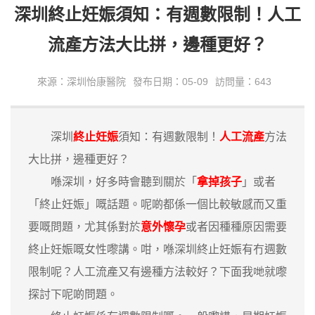
深圳終止妊娠須知：有週數限制！人工
流產方法大比拼，邊種更好？
來源：深圳怡康醫院
發布日期：05-09
訪問量：643
深圳
終止妊娠
須知：有週數限制！
人工流產
方法
大比拼，邊種更好？
喺深圳，好多時會聽到關於「
拿掉孩子
」或者
「終止妊娠」嘅話題。呢啲都係一個比較敏感而又重
要嘅問題，尤其係對於
意外懷孕
或者因種種原因需要
終止妊娠嘅女性嚟講。咁，喺深圳終止妊娠有冇週數
限制呢？人工流產又有邊種方法較好？下面我哋就嚟
探討下呢啲問題。