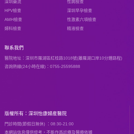
深圳藥流
性病檢查
HPV檢查
深圳早孕檢查
AMH檢查
性激素六項檢查
婦科檢查
精液檢查
聯系我們
醫院地址：深圳市羅湖區紅桂路1018號(離羅湖口岸10分鍾路程)
咨詢熱線(24小時在線)：0755-25595888
版權所有：深圳怡康婦産醫院
門診時間(節假日無休) ：08:30-21:00
本網站信息僅供慘考，不能作爲診療及醫療依據