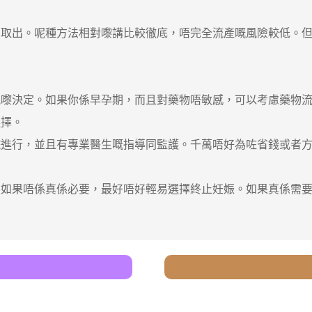
出。呢種方法相對嚟講比較徹底，唔完全流產嘅風險較低。但
決定。如果你係早孕期，而且對藥物唔敏感，可以考慮藥物流
選擇。
行，並且有專業醫生嘅指導同監護。千萬唔好為咗省錢或者方
果唔係真係必要，最好唔好輕易選擇終止妊娠。如果真係需要