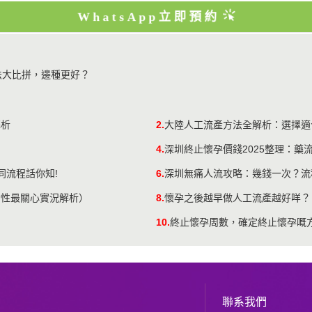
WhatsApp立即預約
法大比拼，邊種更好？
解析
2.
大陸人工流產方法全解析：選擇適
4.
深圳終止懷孕價錢2025整理：藥
同流程話你知!
6.
深圳無痛人流攻略：幾錢一次？流
女性最關心實況解析）
8.
懷孕之後越早做人工流產越好咩？
10.
終止懷孕周數，確定終止懷孕嘅
聯系我們