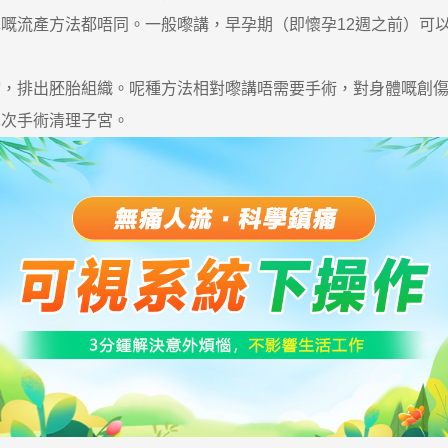
流產方法都唔同。一般嚟講，早孕期（即懷孕12週之前）可
排出胚胎組織。呢種方法相對嚟講唔需要手術，對身體嘅創傷
二次手術清理子宮。