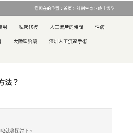
您現在的位置：
首页
>
計劃生育
>
終止懷孕
費用
私密修復
人工流產的時間
性病
流
大陸墮胎藥
深圳人工流產手術
方法？
哋就嚟探討下。