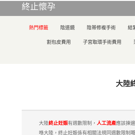
終止懷孕
熱門標籤
陰道鏡
陰蒂修複手術
結
割包皮費用
子宮取環手術費用
大陸
大陸
終止妊娠
有週數限制，
人工流產
應該揀
喺大陸，終止妊娠係有相關法規同週數限制嘅。