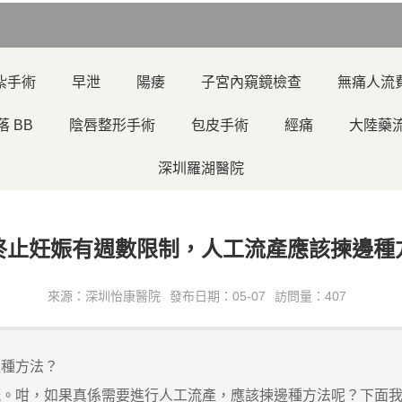
紮手術
早泄
陽痿
子宮內窺鏡檢查
無痛人流
落 BB
陰唇整形手術
包皮手術
經痛
大陸藥
深圳羅湖醫院
終止妊娠有週數限制，人工流產應該揀邊種
來源：深圳怡康醫院
發布日期：05-07
訪問量：407
邊種方法？
咁，如果真係需要進行人工流產，應該揀邊種方法呢？下面我