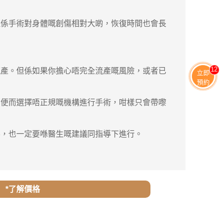
係手術對身體嘅創傷相對大啲，恢復時間也會長
11
產。但係如果你擔心唔完全流產嘅風險，或者已
立即
預約
便而選擇唔正規嘅機構進行手術，咁樣只會帶嚟
，也一定要喺醫生嘅建議同指導下進行。
*了解價格