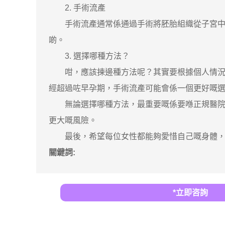
2. 手術流產
手術流產通常係通過手術將胚胎組織從子宮中取
啲。
3. 選擇哪種方法？
咁，應該揀邊種方法呢？其實要根據個人情況嚟
經超過咗早孕期，手術流產可能會係一個更好嘅
無論選擇哪種方法，最重要嘅係要喺正規醫院進
更大嘅風險。
最後，希望每位女性都能夠愛惜自己嘅身體，如
關鍵詞:
*立即咨詢