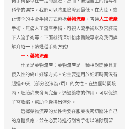
何手術都存在一定的風險。然而，通過醫生的指導和
科學的選擇，我們可以將風險降到最低。在大陸，終
止懷孕的主要手術方式包括
藥物流產
、普通
人工流產
手術、無痛人工流產手術、可視人流手術以及宮腔鏡
下人流手術等。下面就請深圳怡康醫院專家為我們詳
解介紹一下這幾種手術方式!
一、藥物流產
什麼是藥物流產：藥物流產是一種相對簡便且非
侵入性的終止妊娠方式。它主要適用於妊娠時間沒有
超過49天（部分說法為7周）的女性。在這個時間段
內，胚胎尚未發育完全，通過藥物的作用，可以促進
子宮收縮，幫助孕囊排出體外。
選擇藥物流產的女性需要在服藥後密切關注自己
的身體反應，並在必要時進行刮宮手術以清除殘留