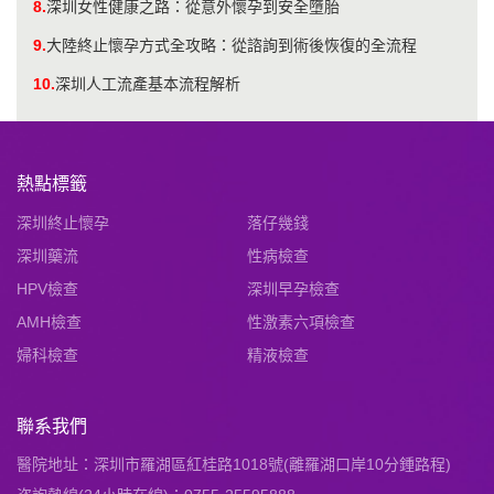
8.
深圳女性健康之路：從意外懷孕到安全墮胎
9.
大陸終止懷孕方式全攻略：從諮詢到術後恢復的全流程
10.
深圳人工流產基本流程解析
熱點標籤
深圳終止懷孕
落仔幾錢
深圳藥流
性病檢查
HPV檢查
深圳早孕檢查
AMH檢查
性激素六項檢查
婦科檢查
精液檢查
聯系我們
醫院地址：深圳市羅湖區紅桂路1018號(離羅湖口岸10分鍾路程)