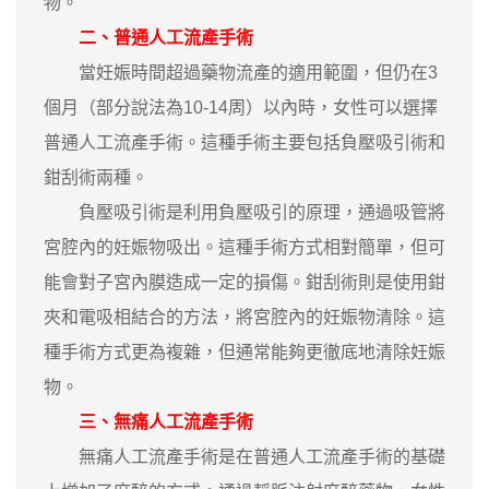
物。
二、普通人工流產手術
當妊娠時間超過藥物流產的適用範圍，但仍在3
個月（部分說法為10-14周）以內時，女性可以選擇
普通人工流產手術。這種手術主要包括負壓吸引術和
鉗刮術兩種。
負壓吸引術是利用負壓吸引的原理，通過吸管將
宮腔內的妊娠物吸出。這種手術方式相對簡單，但可
能會對子宮內膜造成一定的損傷。鉗刮術則是使用鉗
夾和電吸相結合的方法，將宮腔內的妊娠物清除。這
種手術方式更為複雜，但通常能夠更徹底地清除妊娠
物。
三、無痛人工流產手術
無痛人工流產手術是在普通人工流產手術的基礎