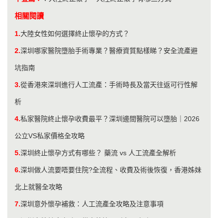
相關閱讀
1.
​大陸女性如何選擇終止懷孕的方式？
2.
深圳哪家醫院墮胎手術專業？醫療資質點樣睇？安全流產避
坑指南
3.
從香港來深圳進行人工流產：手術時長及當天往返可行性解
析
4.
私家醫院終止懷孕收費最平？深圳邊間醫院可以墮胎｜2026
公立VS私家價格全攻略
5.
深圳終止懷孕方式有哪些？ 藥流 vs 人工流產全解析
6.
深圳做人流要唔要住院?全流程、收費及術後恢復，香港姊妹
北上就醫全攻略
7.
深圳意外懷孕補救：人工流產全攻略及注意事項