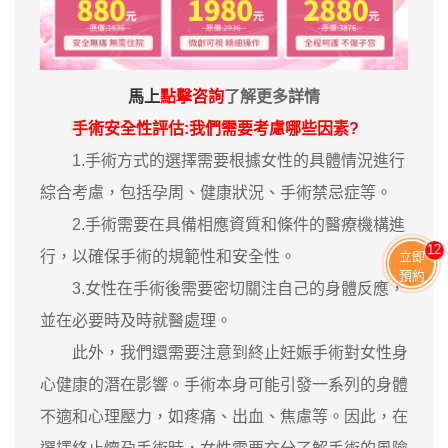
馬上
點擊咨詢
了解更多詳情
手術安全性評估:我們需要考慮哪些因素?
1.手術方式的選擇需要根據女性的具體情況進行
綜合考慮，包括孕周、健康狀況、手術禁忌症等。
2.手術需要在具備相應資質和條件的醫療機構進
11
行，以確保手術的規範性和安全性。
立即
預約
3.女性在手術後需要密切關注自己的身體反應，
並在必要時及時就醫處理。
此外，我們還需要注意到終止妊娠手術對女性身
心健康的潛在影響。手術本身可能引發一系列的身體
不適和心理壓力，如疼痛、出血、焦慮等。因此，在