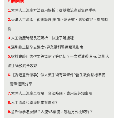
相關閱讀
1.
大陸人工流產方法費用解析：從藥物流產到無痛手術
2.
香港人工流產手術後護理|出血正常天數・感染徵兆・複診時
間
3.
人工流產時間長短解析：快速了解過程
4.
深圳終止懷孕去邊度?專業婦科醫療服務指南
5.
家計會終止懷孕要等幾耐？等唔切？一文睇清香港 vs 深圳人
流手術預約全攻略
6.
【香港意外懷孕】做人流手術有咩條件?醫生教你點樣準備
+實際個案分享
7.
大陸人工流產全攻略：合法時限、費用及必知事項
8.
人工流產和藥流的本質區別?
9.
意外懷孕怎麼辦？人流VS藥流，哪種方式比較好？