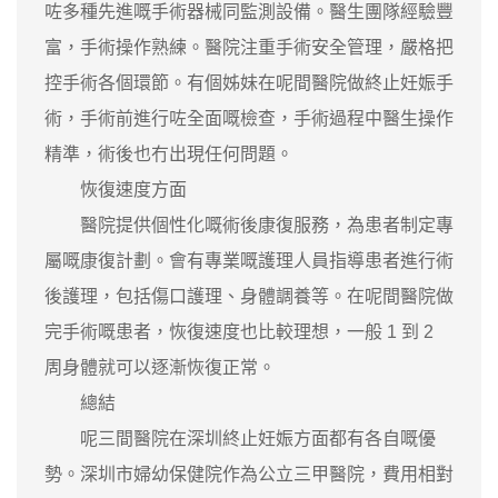
咗多種先進嘅手術器械同監測設備。醫生團隊經驗豐
富，手術操作熟練。醫院注重手術安全管理，嚴格把
控手術各個環節。有個姊妹在呢間醫院做終止妊娠手
術，手術前進行咗全面嘅檢查，手術過程中醫生操作
精準，術後也冇出現任何問題。
恢復速度方面
醫院提供個性化嘅術後康復服務，為患者制定專
屬嘅康復計劃。會有專業嘅護理人員指導患者進行術
後護理，包括傷口護理、身體調養等。在呢間醫院做
完手術嘅患者，恢復速度也比較理想，一般 1 到 2
周身體就可以逐漸恢復正常。
總結
呢三間醫院在深圳終止妊娠方面都有各自嘅優
勢。深圳市婦幼保健院作為公立三甲醫院，費用相對