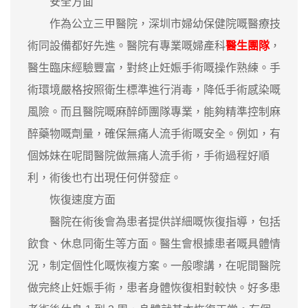
安全方面
作為公立三甲醫院，深圳市婦幼保健院嘅醫療技
術同設備都好先進。醫院有專業嘅婦產科
醫生團隊
，
醫生臨床經驗豐富，對終止妊娠手術嘅操作熟練。手
術環境嚴格按照衛生標準進行消毒，降低手術感染嘅
風險。而且醫院嘅麻醉師團隊專業，能夠精準控制麻
醉藥物嘅劑量，確保無痛人流手術嘅安全。例如，有
個姊妹在呢間醫院做無痛人流手術，手術過程好順
利，術後也冇出現任何併發症。
恢復速度方面
醫院在術後會為患者提供詳細嘅恢復指導，包括
飲食、休息同衛生等方面。醫生會根據患者嘅具體情
況，制定個性化嘅恢複方案。一般嚟講，在呢間醫院
做完終止妊娠手術，患者身體恢復相對較快。好多患