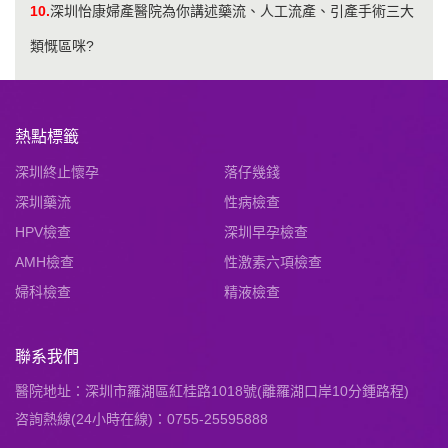
10.
深圳怡康婦產醫院為你講述藥流、人工流產、引產手術三大
類慨區咪?
熱點標籤
深圳終止懷孕
落仔幾錢
深圳藥流
性病檢查
HPV檢查
深圳早孕檢查
AMH檢查
性激素六項檢查
婦科檢查
精液檢查
聯系我們
醫院地址：深圳市羅湖區紅桂路1018號(離羅湖口岸10分鍾路程)
咨詢熱線(24小時在線)：0755-25595888