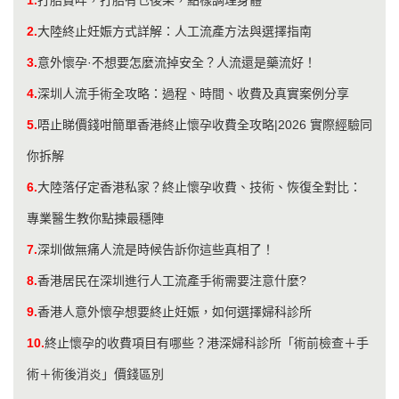
2.
大陸終止妊娠方式詳解：人工流產方法與選擇指南
3.
意外懷孕·不想要怎麼流掉安全？人流還是藥流好！
4.
深圳人流手術全攻略：過程、時間、收費及真實案例分享
5.
唔止睇價錢咁簡單香港終止懷孕收費全攻略|2026 實際經驗同
你拆解
6.
大陸落仔定香港私家？終止懷孕收費、技術、恢復全對比：
專業醫生教你點揀最穩陣
7.
深圳做無痛人流是時候告訴你這些真相了！
8.
香港居民在深圳進行人工流產手術需要注意什麼?
9.
香港人意外懷孕想要終止妊娠，如何選擇婦科診所
10.
終止懷孕的收費項目有哪些？港深婦科診所「術前檢查＋手
術＋術後消炎」價錢區別