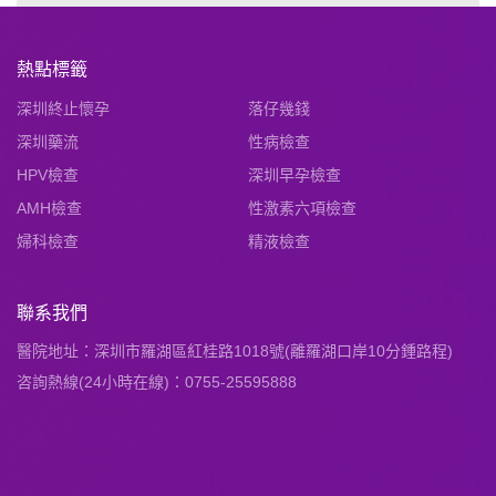
熱點標籤
深圳終止懷孕
落仔幾錢
深圳藥流
性病檢查
HPV檢查
深圳早孕檢查
AMH檢查
性激素六項檢查
婦科檢查
精液檢查
聯系我們
醫院地址：深圳市羅湖區紅桂路1018號(離羅湖口岸10分鍾路程)
咨詢熱線(24小時在線)：0755-25595888