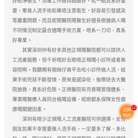
好乾淨衛生，消毒工作做得超級好，呢一點真系好重
要，畢竟人流手術如果唔注意衛生，好容易引發感染
等嚴重問題。而且呢間醫院嘅醫生好擅長根據病人嘅
不同情況制定最合適嘅手術方案，唔系一刀切，真系
好專業。
其實深圳仲有好多其他正規嘅醫院都可以提供人
工流產服務，但千祈唔好去啲唔正規嘅小診所或者美
容院啊。我聽聞有個妹仔貪平去咗小診所做人流，結
果手術完就不斷發燒，原來是感染咗，後嚟送去大醫
院搶救，真系好危險。正規醫院有完善嘅管理體系、
專業嘅醫療人員同合格嘅設備，呢啲都系保障女性健
11
康嘅關鍵因素。
立即
預約
深圳有唔少正規嘅人工流產醫院可供選擇。女性
朋友如果不幸需要做人流手術，一定要多了解、多比