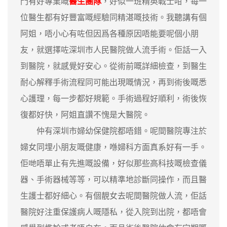
門有好專業嘅
醫生團隊
，好似一班精英戰士咁，每一
位醫生都有好豐富嘅經驗同精湛嘅技術。我聽講有個
阿姐，唔小心有咗但因爲各種原因唔能要呢個小朋
友，就選擇咗深圳市人民醫院做人流手術。佢話一入
到醫院，就感覺好安心。從術前嘅詳細檢查，到醫生
耐心解釋手術流程同可能出現嘅情況，再到術後嘅悉
心護理，每一步都好規範。手術過程好順利，術後恢
復都好快，阿姐直讚不愧是大醫院。
仲有深圳市婦幼保健院都唔錯。呢間醫院專注於
婦女同埋小朋友嘅健康，喺婦科方面真系好有一手。
佢哋唔單止有先進嘅設備，好似那些高科技嘅檢查儀
器、手術器械等等，可以精準地診斷同操作，而且醫
生護士都好細心。有個靚女去呢間醫院做人流，佢話
醫院好注重保護病人嘅隱私，從入院到出院，都唔會