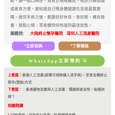
較，揀一間口碑好、資質正規嘅醫院。唔好只睇價錢
或者貪方便，要知道自己嘅身體健康先至是最重要
嘅。做完手術之後，都要好好休息，食好啲，補充營
養，放鬆心情，等身體快快恢復到最佳狀態。
關鍵詞:
大陸終止懷孕醫院
深圳人工流產醫院
*立即咨詢
*了解價格
WhatsApp立即預約
上壹篇：
​香港人工流產(超導可視無痛人流手術)，至安全嘅終止
懷孕(墮胎)方式
下壹篇：
：
香港藥物流產與人工流產：價錢與安全性，點樣抉
擇？
相關閱讀
1.
打胎貴咩，打胎有乜後果，點樣調理身體