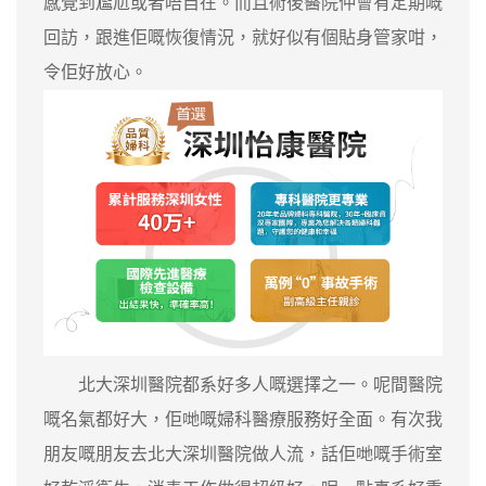
感覺到尷尬或者唔自在。而且術後醫院仲會有定期嘅
回訪，跟進佢嘅恢復情況，就好似有個貼身管家咁，
令佢好放心。
北大深圳醫院都系好多人嘅選擇之一。呢間醫院
嘅名氣都好大，佢哋嘅婦科醫療服務好全面。有次我
朋友嘅朋友去北大深圳醫院做人流，話佢哋嘅手術室