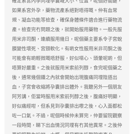
確定系宮內孕同埋孕囊嘅大小、位置，呢個好關鍵，
如果系宮外孕，藥物流產系絕對唔得嘅。仲有血常
規、凝血功能等檢查，確保身體條件適合進行藥物流
產。檢查完冇問題之後，就開始服用藥物。一般先服
用米非司酮，連續服用幾日，呢個藥主要系令子宮蛻
膜變性壞死、宮頸軟化。有啲女性服用米非司酮之後
可能會有啲輕微嘅唔舒服，好似噁心、頭暈呢啲，但
唔算好嚴重。之後就服用米索前列醇，食完呢個藥之
後，通常幾個鍾之內就會開始出現腹痛同埋陰道出
血，子宮會收縮將孕囊排出體外。我聽另外一個朋友
阿芳講，佢當時服用米索前列醇之後，腹痛好明顯，
好似痛經咁，但系見到孕囊排出嚟之後，心入面都松
咗一口氣。不過，呢個時候仲未算完，仲要留院觀察
一段時間，睇下出血情況同埋有冇其他異常。之後仲