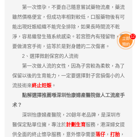
第一次懷孕，不要自己隨意嘗試藥物流產，藥流
雖然價格便宜，但成功率相對較低，口服藥物後有可
能出現妊娠組織不能完全排除，如果長時間流不乾
淨，容易繼發生殖系統感染。若宮腔內有殘留物，需
13
立即
預約
要做清宮手術，這等於是對身體的二次傷害。
2、選擇微創保宮的人流術
第一次做人流的女性，因為子宮較為柔軟，為了
保留以後的生育能力，一定要選擇對子宮損傷小的人
流技術來
終止妊娠
。
點解選擇推薦喺深圳怡康婦產醫院做人工流産手
术？
深圳怡康婦產醫院，20餘年老品牌，是深圳市
醫保定點單位擁，專注於
計劃生育
服務，港深婦女提
供全面的終止懷孕服務，意外懷孕需要
落仔
，
打胎
，