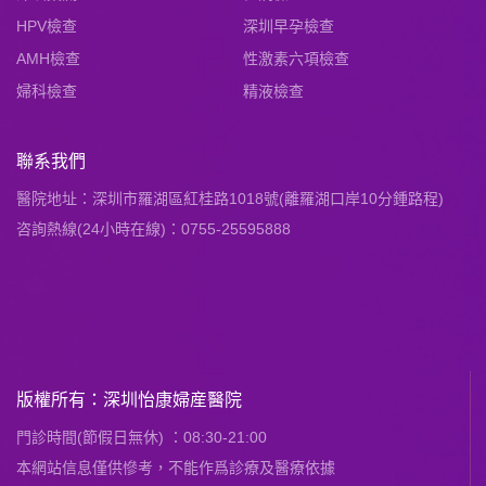
HPV檢查
深圳早孕檢查
AMH檢查
性激素六項檢查
婦科檢查
精液檢查
聯系我們
醫院地址：深圳市羅湖區紅桂路1018號(離羅湖口岸10分鍾路程)
咨詢熱線(24小時在線)：0755-25595888
版權所有：深圳怡康婦産醫院
門診時間(節假日無休) ：08:30-21:00
本網站信息僅供慘考，不能作爲診療及醫療依據