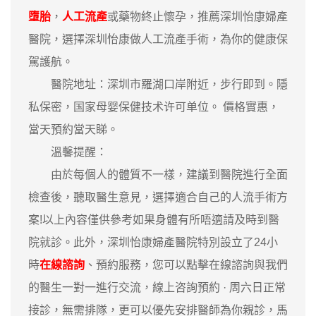
墮胎
，
人工流產
或藥物終止懷孕，推薦深圳怡康婦產
醫院，選擇深圳怡康做人工流產手術，為你的健康保
駕護航。
醫院地址：深圳市羅湖口岸附近，步行即到。隱
私保密，国家母婴保健技术许可单位。 價格實惠，
當天預約當天睇。
溫馨提醒：
由於每個人的體質不一樣，建議到醫院進行全面
檢查後，聽取醫生意見，選擇適合自己的人流手術方
案!以上內容僅供參考如果身體有所唔適請及時到醫
院就診。此外，深圳怡康婦產醫院特別設立了24小
時
在線諮詢
、預約服務，您可以點擊在線諮詢與我們
的醫生一對一進行交流，線上咨詢預約 · ‎周六日正常
接診，無需排隊，更可以優先安排醫師為你親診，馬