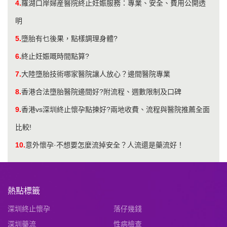
4.
羅湖口岸婦産醫院終止妊娠服務：專業、安全、費用公開透
明
5.
墮胎有乜後果，點樣調理身體?
6.
終止妊娠嘅時間點算?
7.
大陸墮胎技術哪家醫院讓人放心？邊間醫院專業
8.
香港合法墮胎醫院邊間好?附流程、週數限制及口碑
9.
香港vs深圳終止懷孕點揀好?兩地收費、流程與醫院推薦全面
比較!
10.
意外懷孕·不想要怎麼流掉安全？人流還是藥流好！
熱點標籤
深圳終止懷孕
落仔幾錢
深圳藥流
性病檢查