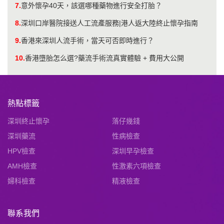
7.
意外懷孕40天，該選哪種藥物進行安全打胎？
8.
深圳口岸醫院接送人工流產服務|港人返大陸終止懷孕指南
9.
香港來深圳人流手術，當天可否即時進行？
10.
香港墮胎怎么選?藥流手術流真實體驗 + 費用大公開
熱點標籤
深圳終止懷孕
落仔幾錢
深圳藥流
性病檢查
HPV檢查
深圳早孕檢查
AMH檢查
性激素六項檢查
婦科檢查
精液檢查
聯系我們