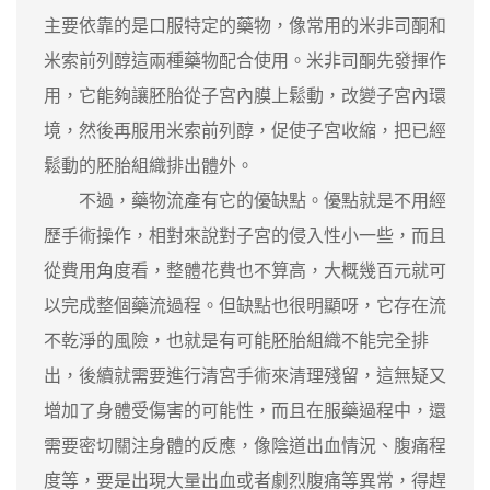
主要依靠的是口服特定的藥物，像常用的米非司酮和
米索前列醇這兩種藥物配合使用。米非司酮先發揮作
用，它能夠讓胚胎從子宮內膜上鬆動，改變子宮內環
境，然後再服用米索前列醇，促使子宮收縮，把已經
鬆動的胚胎組織排出體外。
不過，藥物流產有它的優缺點。優點就是不用經
歷手術操作，相對來說對子宮的侵入性小一些，而且
從費用角度看，整體花費也不算高，大概幾百元就可
以完成整個藥流過程。但缺點也很明顯呀，它存在流
不乾淨的風險，也就是有可能胚胎組織不能完全排
出，後續就需要進行清宮手術來清理殘留，這無疑又
增加了身體受傷害的可能性，而且在服藥過程中，還
需要密切關注身體的反應，像陰道出血情況、腹痛程
度等，要是出現大量出血或者劇烈腹痛等異常，得趕