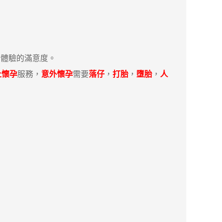
體驗的滿意度。
止懷孕
服務，
意外懷孕
需要
落仔
，
打胎
，
墮胎
，
人