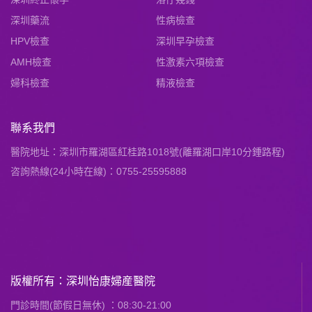
深圳藥流
性病檢查
HPV檢查
深圳早孕檢查
AMH檢查
性激素六項檢查
婦科檢查
精液檢查
聯系我們
醫院地址：深圳市羅湖區紅桂路1018號(離羅湖口岸10分鍾路程)
咨詢熱線(24小時在線)：0755-25595888
版權所有：深圳怡康婦産醫院
門診時間(節假日無休) ：08:30-21:00