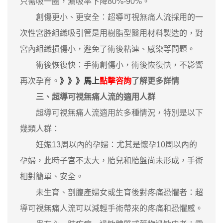
只需吸一圈，漏吸率下降80%-90%。
創傷更小、更安全：超導可視無痛人流採用的一
次性宮腔組織吸引管是用樹脂型醫用材料製造的，對
宮內組織損傷小，避免了術後粘連、感染等問題。
術後恢復快：手術創傷小，術後恢復快，不影響
再次孕育。
》》》馬上
點擊咨詢
了解更多詳情
三、超導可視無痛人流的適用人群
超導可視無痛人流適用於多種情況，特別是以下
幾類人群：
妊娠13周以內的孕婦：尤其是懷孕10周以內的
孕婦，此時子宮不太大，胎兒和胎盤尚未形成，手術
相對簡單、安全。
未生育、剖腹產婦女或生育後對疼痛恐懼者：超
導可視無痛人流可以減輕手術帶來的疼痛和恐懼感。