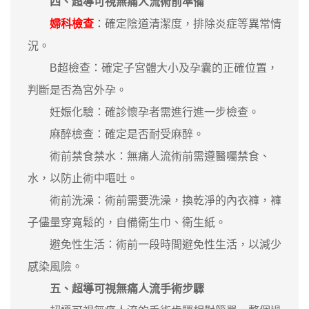
四、
超導可視無痛人流
術前準備
婦科檢查
：確定陰道清潔度，排除炎症等異常情
況。
B超檢查：確定子宮體大小及孕囊的正確位置，
判斷是否為宮外孕。
妊娠化驗：確診懷孕者需進行進一步檢查。
麻醉檢查：確定是否耐受麻醉。
術前禁食禁水：無痛人流術前需遵醫囑禁食、
水，以防止術中嘔吐。
術前洗澡：術前需要洗澡，換乾淨的內衣褲，褲
子儘量穿寬鬆的，自備衛生巾、衛生紙。
避免性生活：術前一段時間避免性生活，以減少
感染風險。
五、
超導可視無痛人流
手術步驟