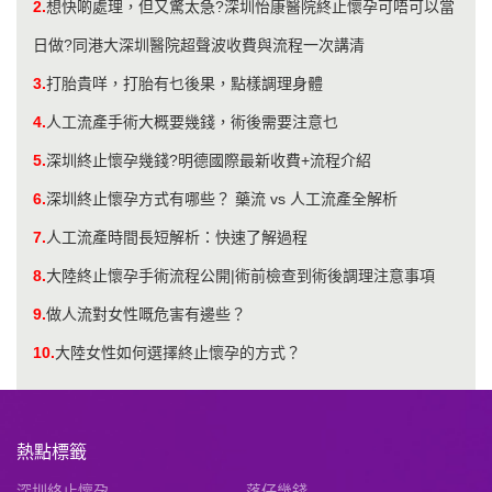
2.
想快啲處理，但又驚太急?深圳怡康醫院終止懷孕可唔可以當
日做?同港大深圳醫院超聲波收費與流程一次講清
3.
打胎貴咩，打胎有乜後果，點樣調理身體
4.
人工流產手術大概要幾錢，術後需要注意乜
5.
深圳終止懷孕幾錢?明德國際最新收費+流程介紹
6.
深圳終止懷孕方式有哪些？ 藥流 vs 人工流產全解析
7.
人工流產時間長短解析：快速了解過程
8.
大陸終止懷孕手術流程公開|術前檢查到術後調理注意事項
9.
做人流對女性嘅危害有邊些？
10.
​大陸女性如何選擇終止懷孕的方式？
熱點標籤
深圳終止懷孕
落仔幾錢