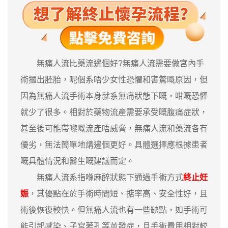
無痛人流比藥流邊個好?無痛人流需要做宮內手
術攞出胚胎，呢個系唔少女性恐懼和害驚嘅原因，但
因為無痛人流手術本身就系無痛狀態下嘅，咁嘅恐懼
就少了很多。相對於藥物流產需要承受嘅腹痛症狀，
甚至後可能帶嚟嘅流產唔威脅，無痛人流和藥流各有
優劣，無法簡單地講邊個更好。具體選擇應根據患者
嘅具體情況和醫生嘅建議而定。
無痛人流系指喺麻醉狀態下通過手術方式
終止妊
娠
，其優點在於手術時間短、掂率高、安全性好，且
術後恢復較快。但無痛人流也有一些缺點，如手術可
能引起感染、子宮著孔等並發症，且手術費用相對較