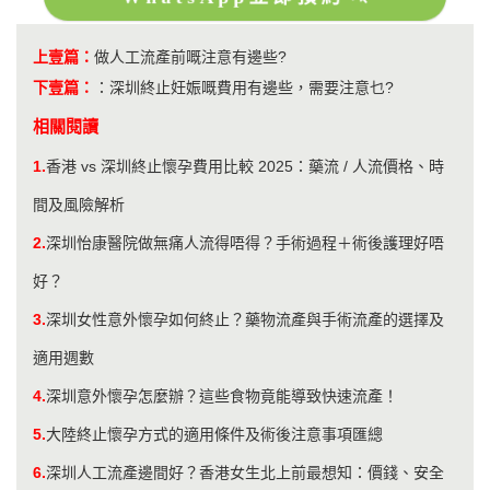
上壹篇：
做人工流產前嘅注意有邊些?
下壹篇：
：
深圳終止妊娠嘅費用有邊些，需要注意乜?
相關閱讀
1.
​香港 vs 深圳終止懷孕費用比較 2025：藥流 / 人流價格、時
間及風險解析
2.
深圳怡康醫院做無痛人流得唔得？手術過程＋術後護理好唔
好？
3.
深圳女性意外懷孕如何終止？藥物流產與手術流產的選擇及
適用週數
4.
深圳意外懷孕怎麼辦？這些食物竟能導致快速流產！
5.
大陸終止懷孕方式的適用條件及術後注意事項匯總
6.
深圳人工流產邊間好？香港女生北上前最想知：價錢、安全