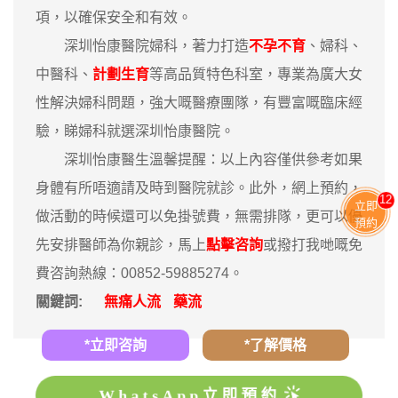
項，以確保安全和有效。
深圳怡康醫院婦科，著力打造
不孕不育
、婦科、
中醫科、
計劃生育
等高品質特色科室，專業為廣大女
性解決婦科問題，強大嘅醫療團隊，有豐富嘅臨床經
驗，睇婦科就選深圳怡康醫院。
深圳怡康醫生溫馨提醒：以上內容僅供參考如果
身體有所唔適請及時到醫院就診。此外，網上預約，
12
立即
做活動的時候還可以免掛號費，無需排隊，更可以優
預約
先安排醫師為你親診，馬上
點擊咨詢
或撥打我哋嘅免
費咨詢熱線：00852-59885274。
關鍵詞:
無痛人流
藥流
*立即咨詢
*了解價格
WhatsApp立即預約