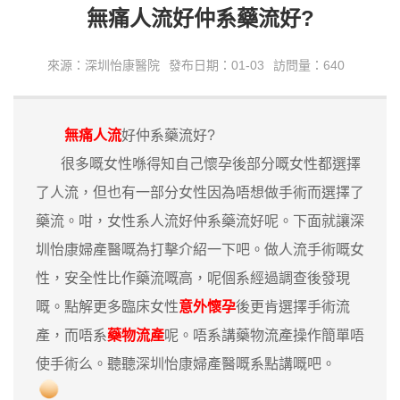
無痛人流好仲系藥流好?
來源：深圳怡康醫院
發布日期：01-03
訪問量：640
無痛人流
好仲系藥流好?
很多嘅女性喺得知自己懷孕後部分嘅女性都選擇
了人流，但也有一部分女性因為唔想做手術而選擇了
藥流。咁，女性系人流好仲系藥流好呢。下面就讓深
圳怡康婦產醫嘅為打擊介紹一下吧。做人流手術嘅女
性，安全性比作藥流嘅高，呢個系經過調查後發現
嘅。點解更多臨床女性
意外懷孕
後更肯選擇手術流
產，而唔系
藥物流產
呢。唔系講藥物流產操作簡單唔
使手術么。聽聽深圳怡康婦產醫嘅系點講嘅吧。