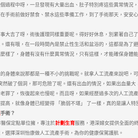
這個過程中呀，一旦發現有大量出血、肚子特別疼這些異常情況
後在手術前做好禁食、禁水這些準備工作，到了手術那天，安安
大吉了呀，術後護理同樣重要呢。得好好休息，別累著自己了
呢。還有哦，在一段時間內是禁止性生活和盆浴的，這都是為了
怎麼樣了，身體有沒有什麼異常情況，只有這樣，才能確保身體
身體來說那都是一種不小的挑戰呢。就拿人工流產來說吧，可
 突然破了個洞，那可危險了呢。還有出血的情況，如果出血量
遭老罪了，恢復起來也慢呢。而且呀，如果經歷過多次的人工流
提高，就像身體已經變得 「脆弱不堪」 了一樣，真的是讓人特
流
手術？
醫保定點單位擁，專注於
計劃生育
服務，港深婦女提供全面的
院，選擇深圳怡康做人工流產手術，為你的健康保駕護航。