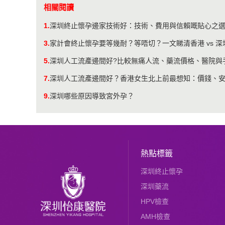
相關閱讀
1.
深圳終止懷孕邊家技術好：技術、費用與信賴嘅貼心之
3.
家計會終止懷孕要等幾耐？等唔切？一文睇清香港 vs 
5.
深圳人工流產邊間好?比較無痛人流、藥流價格、醫院與
7.
深圳人工流產邊間好？香港女生北上前最想知：價錢、
9.
深圳哪些原因導致宮外孕？
熱點標籤
深圳終止懷孕
深圳藥流
HPV檢查
AMH檢查