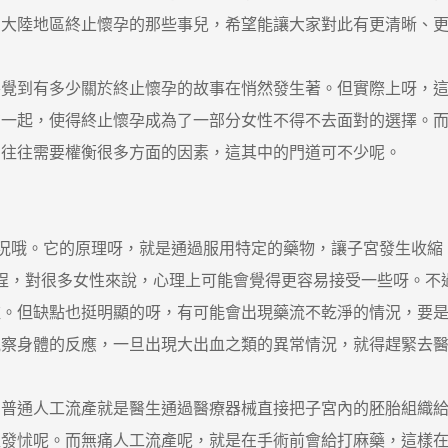
聊大陸地區終止懷孕的那些事兒，希望能讓大家對此有更清晰、
到有多少關於終止懷孕的故事在悄然發生著。但實際上呀，這
在一起，使得終止懷孕成為了一部分女性不得不去面對的選擇。
，往往需要權衡很多方面的因素，這其中的門道可不少呢。
況哦。它的原理呀，就是通過服用特定的藥物，讓子宮發生收縮
過程，對很多女性來說，心理上可能會覺得更容易接受一些呀。
啦。但缺點也挺明顯的呀，有可能會出現藥流不乾淨的情況，要
觀察身體的反應，一旦出現大出血之類的異常情況，就得趕緊去
通人工流產就是醫生通過醫療器械直接把子宮內的胚胎組織給
直發怵呢。而無痛人工流產呢，就是在手術前會給打麻藥，這樣