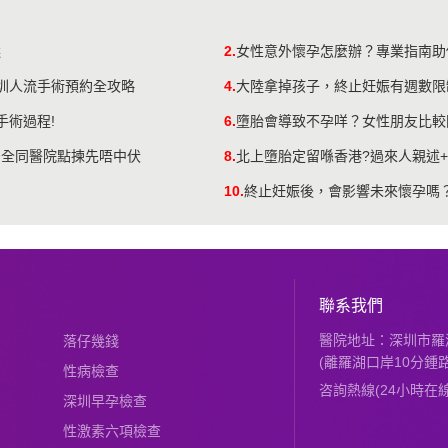
選
2.
女性意外懷孕怎麼辦？專業指南助
深圳人流手術預約全攻略
4.
大陸拿掉孩子，終止妊娠有週數限
手術過程!
6.
墮胎會導致不孕咩？女性朋友比較
安全同醫院點揀先唔中伏
8.
北上墮胎定留喺香港?過來人親述
10.
終止妊娠後，會影響未來懷孕嗎
聯系我們
醫院地址：深圳市羅湖
落仔幾錢
(離羅湖口岸10分鍾路
性病檢查
咨詢熱線(24小時在線)：
深圳早孕檢查
性激素六項檢查