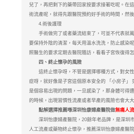
兒了，再把剩下的藥帶回家按要求接著吃呢。在
術流產呢，就得先跟醫院預約好手術的時間，然
4.術後護理
手術做完了或者藥流結束了，可並不代表就萬事
要保持外陰的清潔，每天用溫水洗洗，防止感染
照醫生的要求定期去醫院隨訪，看看子宮恢復得
四、終止懷孕的風險
這終止懷孕呀，不管是選擇哪種方式，對女性的
症呀，就好像是子宮這個原本安全的 「小房子」
是個容易出現的問題，一旦感染了，那身體可得
的時候，出現習慣性流產或者早產的風險也會大大
點解選擇推薦喺深圳怡康婦產醫院做
無痛人
深圳怡康婦產醫院，20餘年老品牌，是深圳市
人工流產或藥物終止懷孕，推薦深圳怡康婦產醫