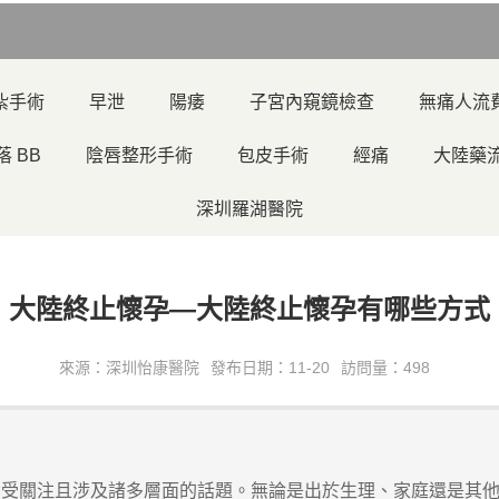
紮手術
早泄
陽痿
子宮內窺鏡檢查
無痛人流
落 BB
陰唇整形手術
包皮手術
經痛
大陸藥
深圳羅湖醫院
大陸終止懷孕—大陸終止懷孕有哪些方式
來源：深圳怡康醫院
發布日期：11-20
訪問量：498
關注且涉及諸多層面的話題。無論是出於生理、家庭還是其他