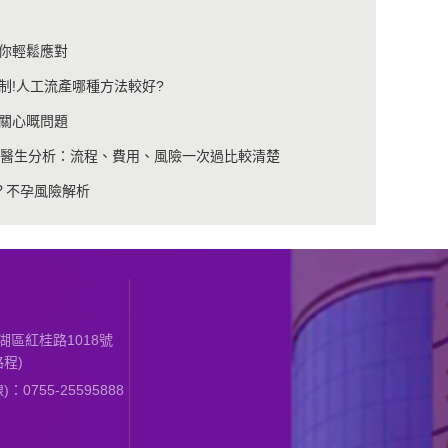
你輕鬆應對
制!人工流產哪種方法較好?
關心嘅問題
+醫生分析：流程、費用、風險一次過比較清楚
？不孕風險解析
區紅桂路1018號
程)
0755-25595888