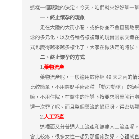
這樣一個艱難的決定。今天，咱們就來好好聊一
一、終止懷孕的現象
走在大陸的大街小巷，或許你並不會直觀地察覺
念的多元化，以及各種各樣複雜的現實因素交織
式也變得越來越多樣化了，大家在做決定的時候
二、終止懷孕的方式
1.
藥物流產
藥物流產呢，一般適用於停經 49 天之內的情
比較簡單，不用經歷手術那種 「動刀動槍」 的
嘛，不用住院，在醫生的指導下按要求服藥就行
遭一次罪了呢。而且整個藥流的過程呀，得密切
2.
人工流產
這裡面又分普通人工流產和無痛人工流產呢。普
會比較疼，很多女性一想到那個疼勁兒，心裡就