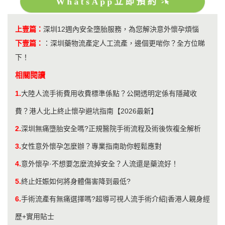
WhatsApp立即預約
上壹篇：
深圳12週內安全墮胎服務，為您解決意外懷孕煩惱
下壹篇：
：
深圳藥物流產定人工流產，邊個更啱你？全方位睇
下！
相關閱讀
1.
大陸人流手術費用收費標準係點？公開透明定係有隱藏收
費？港人北上終止懷孕避坑指南【2026最新】
2.
深圳無痛墮胎安全嗎?正規醫院手術流程及術後恢複全解析
3.
女性意外懷孕怎麼辦？專業指南助你輕鬆應對
4.
意外懷孕·不想要怎麼流掉安全？人流還是藥流好！
5.
終止妊娠如何將身體傷害降到最低?
6.
手術流產有無痛選擇嗎?超導可視人流手術介紹|香港人親身經
歷+實用貼士