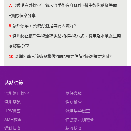
7.
【香港意外懷孕】做人流手術有咩條件?醫生教你點樣準備
+實際個案分享
8.
​意外懷孕，藥流好還是無痛人流好?
9.
深圳終止懷孕手術流程係點?附手術方式、費用及本地女生親
身經驗分享
10.
深圳無痛人流術點樣做?需唔需要住院?恢復期要幾耐?
熱點標籤
深圳終止懷孕
落仔幾錢
深圳藥流
性病檢查
HPV檢查
深圳早孕檢查
AMH檢查
性激素六項檢查
婦科檢查
精液檢查