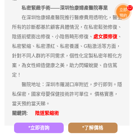
13
私密緊緻手術——深圳怡康婦產醫院專業
立即
預約
在深圳怡康婦產醫院推行醫療費用透明化，醫生
所有的診斷都基於顧客具體情況，在私密鬆弛修復、
陰道前壁膨出修復、小陰唇畸形修復、
處女膜修復
、
私密緊縮、私密漂紅、私密養護、G點激活等方面，
針對不同人群的不同需求，個性化定製私密年輕化方
案，為女性締造健康之美，助力閃耀蛻變、自信篤
定！
醫院地址：深圳市羅湖口岸附近，步行即到。隱
私保密，國家母嬰保健技術許可單位。 價格實惠，
當天預約當天睇。
關鍵詞:
陰道緊縮術
*立即咨詢
*了解價格