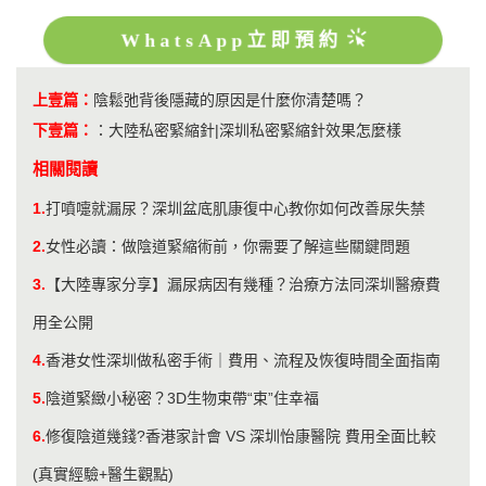
WhatsApp立即預約
上壹篇：
陰鬆弛背後隱藏的原因是什麼你清楚嗎？
下壹篇：
：
大陸私密緊縮針|深圳私密緊縮針效果怎麼樣
相關閱讀
1.
​打噴嚏就漏尿？深圳盆底肌康復中心教你如何改善尿失禁
2.
女性必讀：做陰道緊縮術前，你需要了解這些關鍵問題
3.
【大陸專家分享】漏尿病因有幾種？治療方法同深圳醫療費
用全公開
4.
香港女性深圳做私密手術｜費用、流程及恢復時間全面指南
5.
陰道緊緻小秘密？3D生物束帶“束”住幸福
6.
修復陰道幾錢?香港家計會 VS 深圳怡康醫院 費用全面比較
(真實經驗+醫生觀點)