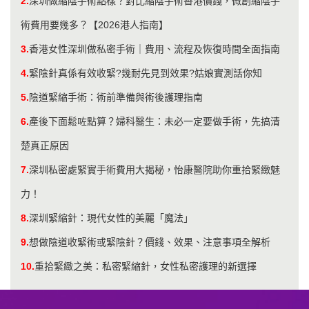
2.
深圳做縮陰手術點樣？對比縮陰手術香港價錢，微創縮陰手
術費用要幾多？【2026港人指南】
3.
香港女性深圳做私密手術｜費用、流程及恢復時間全面指南
4.
緊陰針真係有效收緊?幾耐先見到效果?姑娘實測話你知
5.
陰道緊縮手術：術前準備與術後護理指南
6.
產後下面鬆咗點算？婦科醫生：未必一定要做手術，先搞清
楚真正原因
7.
深圳私密處緊實手術費用大揭秘，怡康醫院助你重拾緊緻魅
力！
8.
深圳緊縮針：現代女性的美麗「魔法」
9.
想做陰道收緊術或緊陰針？價錢、效果、注意事項全解析
10.
重拾緊緻之美：私密緊縮針，女性私密護理的新選擇