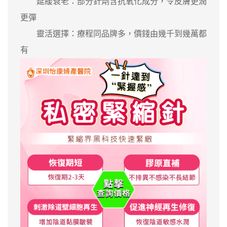
延緩衰老：部分針劑含抗氧化成分，令皮膚更潤
更彈
靈活選擇：療程同品牌多，價錢由幾千到幾萬都
有