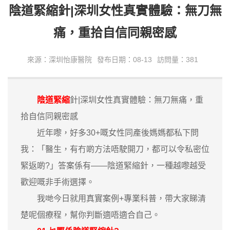
陰道緊縮針|深圳女性真實體驗：無刀無
痛，重拾自信同親密感
來源：深圳怡康醫院
發布日期：08-13
訪問量：381
陰道緊縮
針|深圳女性真實體驗：無刀無痛，重
拾自信同親密感
近年嚟，好多30+嘅女性同產後媽媽都私下問
我：「醫生，有冇啲方法唔駛開刀，都可以令私密位
緊返啲?」答案係有——陰道緊縮針，一種越嚟越受
歡迎嘅非手術選擇。
我哋今日就用真實案例+專業科普，帶大家睇清
楚呢個療程，幫你判斷適唔適合自己。