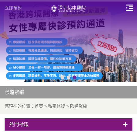
立即預約
陰道緊縮
您現在的位置：
首页
>
私密修復
>
陰道緊縮
熱門標籤