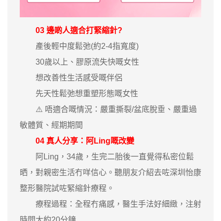
03 邊啲人適合打緊縮針?
產後輕中度鬆弛(約2-4指寬度)
30歲以上、膠原流失快嘅女性
想改善性生活感受嘅伴侶
先天性鬆弛想重塑形態嘅女性
⚠️ 唔適合嘅情況：嚴重撕裂/盆底脫垂、嚴重過
敏體質、經期期間
04 真人分享：阿Ling嘅改變
阿Ling，34歲，生完二胎後一直覺得私密位鬆
晒，對親密生活冇咩信心。聽朋友介紹去咗深圳怡康
整形醫院試咗緊縮針療程。
療程過程：全程冇痛感，醫生手法好細緻，注射
時間大約20分鐘