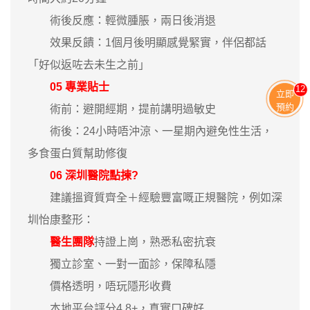
術後反應：輕微腫脹，兩日後消退
效果反饋：1個月後明顯感覺緊實，伴侶都話
「好似返咗去未生之前」
05 專業貼士
11
立即
預約
術前：避開經期，提前講明過敏史
術後：24小時唔沖涼、一星期內避免性生活，
多食蛋白質幫助修復
06 深圳醫院點揀?
建議搵資質齊全＋經驗豐富嘅正規醫院，例如深
圳怡康整形：
醫生團隊
持證上崗，熟悉私密抗衰
獨立診室、一對一面診，保障私隱
價格透明，唔玩隱形收費
本地平台評分4.8+，真實口碑好