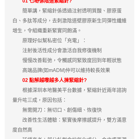
01 乜嘢係陰道緊縮針?
簡單講，緊縮針係透過注射透明質酸、膠原蛋
白、多肽等成分，去刺激陰道壁膠原新生同彈性纖維
增生，令組織重新緊實同飽滿。
原理好似幫私密位「充電」：
注射後活性成分會激活自我修復機制
慢慢改善鬆弛，令觸感同緊致度回到年輕狀態
高端品牌(如mADM)仲可以維持較長效果
02 點解越嚟越多人揀緊縮針?
根據深圳本地醫美平台數據，緊縮針近兩年諮詢
量升咗三成，原因包括：
無需開刀：無切口、創傷細、恢復快
改善性生活體驗：緊實後摩擦感提升，雙方滿意
度自然高