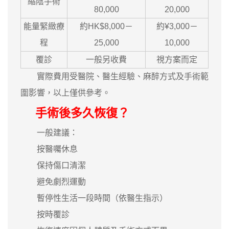
縮陰手術
80,000
20,000
能量緊緻療
約HK$8,000－
約¥3,000－
程
25,000
10,000
覆診
一般另收費
視方案而定
實際費用受醫院、醫生經驗、麻醉方式及手術範
圍影響，以上僅供參考。
手術後多久恢復？
一般建議：
按醫囑休息
保持傷口清潔
避免劇烈運動
暫停性生活一段時間（依醫生指示）
按時覆診