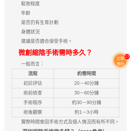
鬆弛程度
年齡
是否仍有生育計劃
身體狀況
建議是否適合接受手術。
微創縮陰手術需時多久？
13
立即
一般而言：
預約
流程
約需時間
初診評估
20－40分鐘
術前檢查
30－60分鐘
手術程序
約30－90分鐘
術後觀察
約1－3小時
實際時間會因手術方式及個人情況而有所不同。