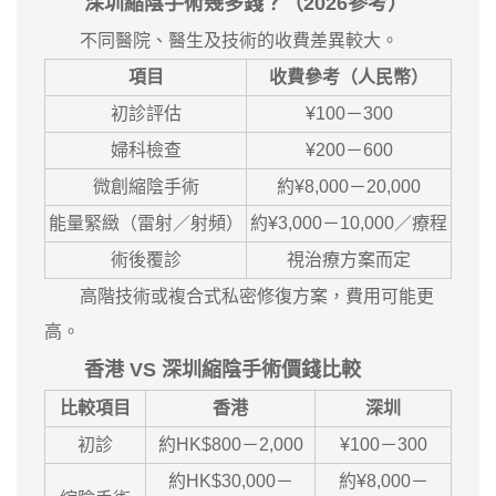
深圳縮陰手術幾多錢？（2026參考）
不同醫院、醫生及技術的收費差異較大。
項目
收費參考（人民幣）
初診評估
¥100－300
婦科檢查
¥200－600
微創縮陰手術
約¥8,000－20,000
能量緊緻（雷射／射頻）
約¥3,000－10,000／療程
術後覆診
視治療方案而定
高階技術或複合式私密修復方案，費用可能更
高。
香港 VS 深圳縮陰手術價錢比較
比較項目
香港
深圳
初診
約HK$800－2,000
¥100－300
約HK$30,000－
約¥8,000－