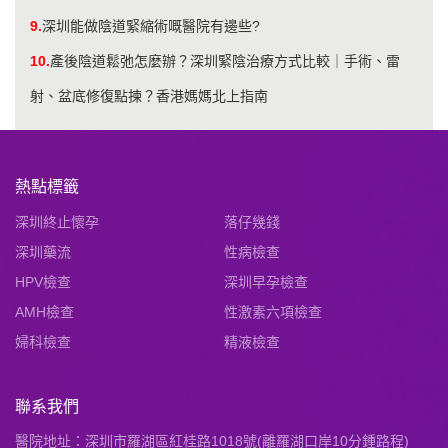
9.
深圳能做陰道緊縮術嘅醫院有邊些?
10.
產後陰道鬆弛怎麼辦？深圳緊陰治療方式比較｜手術、雷
射、盆底修復點揀？香港媽媽北上指南
熱點標籤
深圳終止懷孕
落仔幾錢
深圳藥流
性病檢查
HPV檢查
深圳早孕檢查
AMH檢查
性激素六項檢查
婦科檢查
精液檢查
聯系我們
醫院地址：深圳市羅湖區紅桂路1018號(離羅湖口岸10分鍾路程)