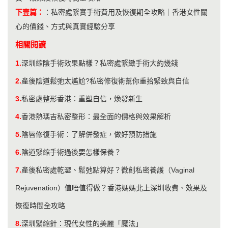
下壹篇：
：
私密處緊實手術費用及恢復期全攻略｜香港女性關
心的價錢、方式與真實經驗分享
相關閱讀
1.
​深圳縮陰手術效果點樣？私密處緊緻手術大約幾錢
2.
產後陰道鬆弛太尷尬?私密修復術幫你重拾緊致與自信
3.
私密處整形香港：重塑自信，煥發新生
4.
香港熱瑪吉私密整形：最全面的價格與效果解析
5.
陰唇修復手術：了解併發症，做好預防措施
6.
陰道緊縮手術過後要怎樣保養？
7.
產後私密處乾澀、鬆弛點算好？微創私密養護（Vaginal
Rejuvenation）值唔值得做？香港媽媽北上深圳收費、效果及
恢復時間全攻略
8.
深圳緊縮針：現代女性的美麗「魔法」