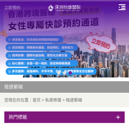
立即預約
陰道緊縮
您現在的位置：
首页
>
私密修復
>
陰道緊縮
熱門標籤