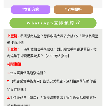
*立即咨詢
*了解價格
WhatsApp立即預約
上壹篇：
私密緊緻點整？想做收陰大概多少錢1次？深圳私密整
形技術評價
下壹篇：
：
深圳做縮陰手術點樣？對比縮陰手術香港價錢，微
創縮陰手術費用要幾多？【2026港人指南】
相關閱讀
1.
乜人唔得做陰道緊縮術？
2.
【私密緊實手術費用】塑造完美私密，深圳怡康醫院助你重
拾女性韻味！
3.
生仔後成日「瀨尿」？香港媽媽親述＋醫生教你點樣徹底改