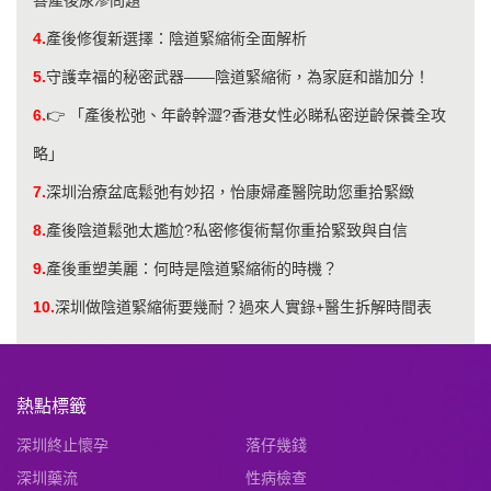
善產後尿滲問題
4.
產後修復新選擇：陰道緊縮術全面解析
5.
守護幸福的秘密武器——陰道緊縮術，為家庭和諧加分！
6.
👉 「產後松弛、年齡幹澀?香港女性必睇私密逆齡保養全攻
略」
7.
深圳治療盆底鬆弛有妙招，怡康婦產醫院助您重拾緊緻
8.
產後陰道鬆弛太尷尬?私密修復術幫你重拾緊致與自信
9.
產後重塑美麗：何時是陰道緊縮術的時機？
10.
深圳做陰道緊縮術要幾耐？過來人實錄+醫生拆解時間表
熱點標籤
深圳終止懷孕
落仔幾錢
深圳藥流
性病檢查