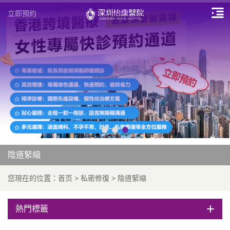
立即預約
陰道緊縮
您現在的位置：
首页
>
私密修復
>
陰道緊縮
熱門標籤