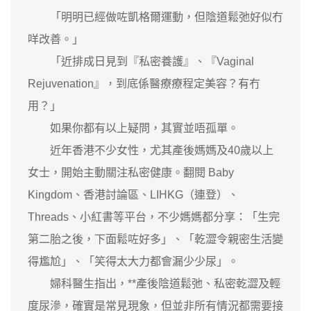
「明明已經做咗凱格爾運動，但陰道鬆弛好似冇
咩改善。」
「近排成日見到『私密養護』、『Vaginal
Rejuvenation』，到底係醫療療程定美容？有冇
用？」
如果你都有以上疑問，其實並唔孤單。
近年香港不少女性，尤其產後媽媽及40歲以上
女士，開始主動關注私密健康。翻閱 Baby
Kingdom、香港討論區、LIHKG（連登）、
Threads、小紅書等平台，不少媽媽都分享：「生完
第二胎之後，下面鬆咗好多」、「乾澀令親密生活變
得尷尬」、「笑得太大力都會漏少少尿」。
婦科醫生指出，**產後陰道鬆弛、私密乾澀及輕
度尿滲，確實是常見現象，但並非所有情況都需要接