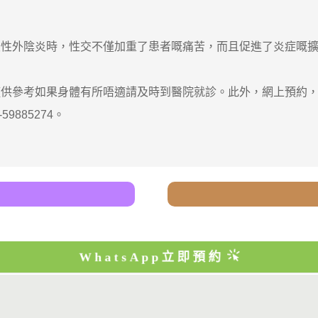
外陰炎時，性交不僅加重了患者嘅痛苦，而且促進了炎症嘅擴
參考如果身體有所唔適請及時到醫院就診。此外，網上預約，
885274。
WhatsApp立即預約