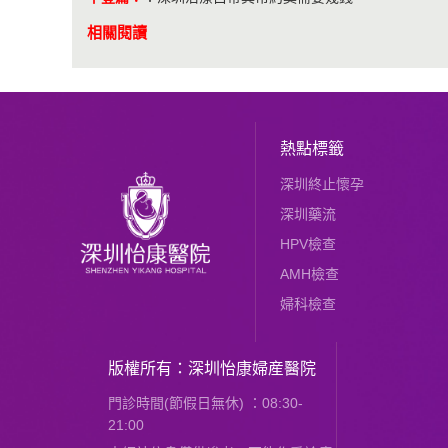
相關閱讀
熱點標籤
深圳終止懷孕
深圳藥流
HPV檢查
AMH檢查
婦科檢查
版權所有：深圳怡康婦産醫院
門診時間(節假日無休) ：08:30-
21:00