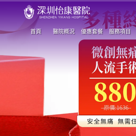
首頁
醫院概況
優惠套餐
服務項目