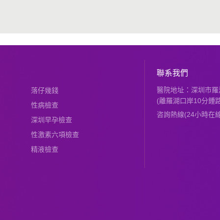
聯系我們
醫院地址：深圳市羅湖
落仔幾錢
(離羅湖口岸10分鍾路
性病檢查
咨詢熱線(24小時在線)：
深圳早孕檢查
性激素六項檢查
精液檢查