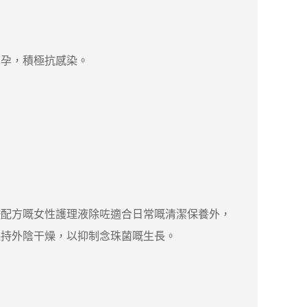
孕，積極抗感染。
弱酸配方嘅女性護理液除咗適合日常嘅清潔保養外，
保持外陰干燥，以抑制念珠菌嘅生長。