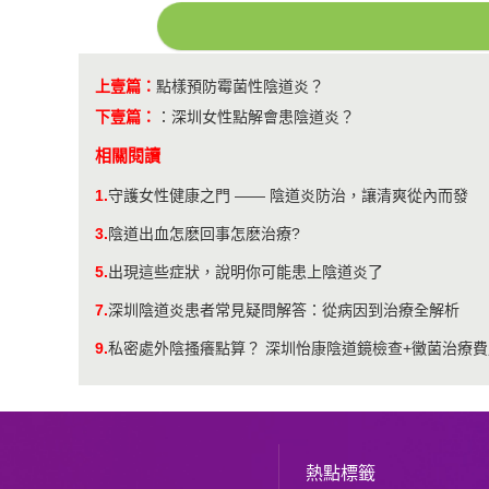
上壹篇：
點樣預防霉菌性陰道炎？
下壹篇：
：
深圳女性點解會患陰道炎？
相關閱讀
1.
守護女性健康之門 —— 陰道炎防治，讓清爽從內而發
3.
陰道出血怎麽回事怎麽治療?
5.
出現這些症狀，說明你可能患上陰道炎了
7.
深圳陰道炎患者常見疑問解答：從病因到治療全解析
9.
私密處外陰搔癢點算？ 深圳怡康陰道鏡檢查+黴菌治療費
熱點標籤