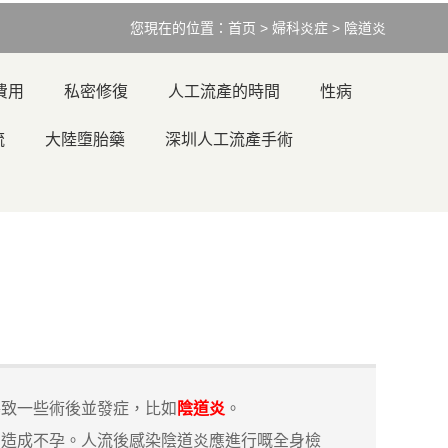
您現在的位置：
首页
>
婦科炎症
>
陰道炎
費用
私密修復
人工流產的時間
性病
流
大陸墮胎藥
深圳人工流產手術
導致一些術後並發症，比如
陰道炎
。
，造成不孕。人流後感染陰道炎應進行嘅全身檢