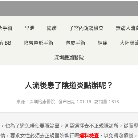
紮手術
早泄
陽痿
子宮內窺鏡檢查
無痛人流
落 BB
陰唇整形手術
包皮手術
經痛
大陸藥
深圳羅湖醫院
人流後患了陰道炎點辦呢？
來源：深圳怡康醫院
發布日期：01-19
訪問量：616
流，也為了避免唔使要嘅論盡，甚至選擇去不正規嘅診所，從而
情，要求女性必須去正規醫院進行嘅
婦科檢查
，以免帶嚟遺憾