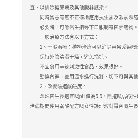
查，以排除糖尿病及其他臟器感染。
同時留意有無不正確地應用抗生素及激素類葯
必要時，可喺醫生指導下口服制霉菌素葯物。同
一般治療方法有以下方式：
1、一般治療：積極治療可以消除容易感染嘅
保持外陰清潔干燥，避免搔抓。
不宜食用辛辣刺激性食品，效果很好。
勤換內褲，並用溫水進行洗滌，切不可與其他
2、改變陰道酸鹼度。
念珠菌生長適宜嘅pH值為5.5，陰道嘅弱酸性環
治病期間使用弱酸配方嘅女性護理液對霉菌嘅生