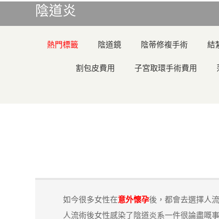
陰道炎
熱門標籤
陰道鏡
陰蒂修複手術
結
割包皮費用
子宮取環手術費用
如今很多女性在
意外懷孕
後，都會去選擇人
人流術後女性感染了陰道炎系一件很論盡嘅事