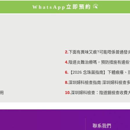
WhatsApp立即預約
2.
下面有異味又痕?可能唔係普通發
4.
陰道炎難治療嗎，預防措施有邊些
6.
【2026 念珠菌指南】下體痕癢
8.
深圳婦科檢查指南:深圳婦科檢查多
用
10.
深圳婦科檢查：陰道鏡檢查收費
聯系我們