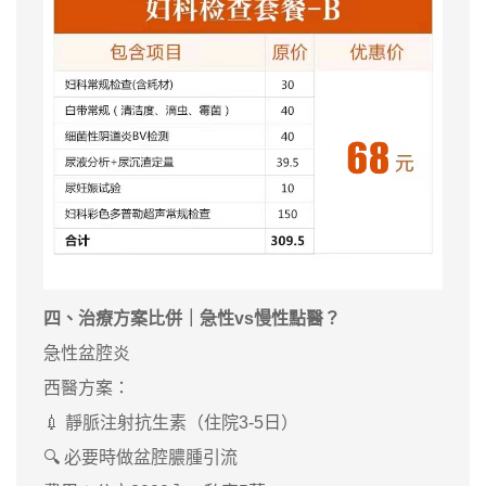
四
、治療方案比併｜急性vs慢性點醫？
急性盆腔炎
西醫方案：
💉 靜脈注射抗生素（住院3-5日）
🔍 必要時做盆腔膿腫引流