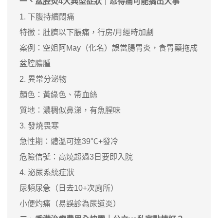
一、盆腔炎4大典型症狀｜忍得痛可能搞出大事
1. 下腹持續悶痛
特徵：肚臍以下脹痛，行房/月經時加劇
案例：空姐阿May（化名）誤當腸胃炎，食胃藥拖成
盆腔膿腫
2. 異常分泌物
顏色：黃綠色、帶血絲
質地：濃稠似鼻涕，有魚腥味
3. 發燒畏寒
急性期：體溫可達39℃+發冷
危險信號：高燒超過3日要即入院
4. 泌尿系統症狀
尿頻尿急（日去10+次廁所）
小便灼痛（易誤診為尿道炎）