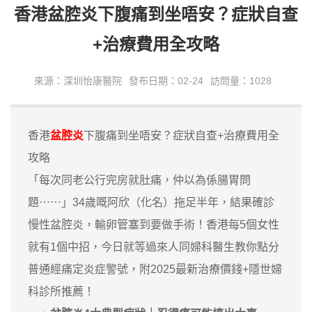
香港盆腔炎下腹痛到坐唔安？症狀自查
+治療費用全攻略
來源：深圳怡康醫院
發布日期：02-24
訪問量：1028
香港
盆腔炎
下腹痛到坐唔安？症狀自查+治療費用全
攻略
「每次同老公行完房就肚痛，仲以為係腸胃問
題⋯⋯」34歲嘅阿欣（化名）拖足半年，結果確診
慢性盆腔炎，輸卵管塞到要做手術！香港每5個女性
就有1個中招，今日就等過來人同婦科醫生教你點分
普通經痛定炎症警號，附2025最新治療價錢+隱世婦
科診所推薦！