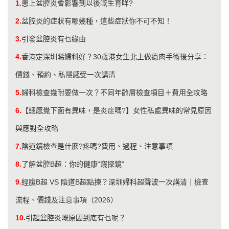
1.
患上盆腔炎會影響到以後嘅生育咩?
2.
盆腔炎的症狀有哪幾種，這些症狀你不可不知！
3.
引發盆腔炎有乜緣由
4.
香港定深圳睇婦科好？30歲港女生北上做瘜肉手術後分享：
價錢、預約、私隱感受一次講清
5.
婦科檢查幾耐要做一次？不同年齡層檢查項目＋費用全攻略
6.
【總感覺下面有異味，是炎症嗎?】女性私處異味的常見原因
與應對全攻略
7.
陰道鏡檢查是什麼?疼嗎?費用、過程、注意事項
8.
了解盆腔B超：你的健康“窺探鏡”
9.
經腹B超 VS 陰道B超點揀？深圳婦科超聲波一次講清｜檢查
流程、價錢及注意事項（2026）
10.
引起盆腔炎嘅原因到底有乜呢？