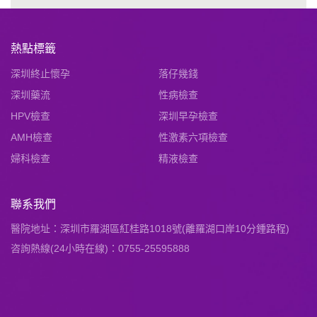
熱點標籤
深圳終止懷孕
落仔幾錢
深圳藥流
性病檢查
HPV檢查
深圳早孕檢查
AMH檢查
性激素六項檢查
婦科檢查
精液檢查
聯系我們
醫院地址：深圳市羅湖區紅桂路1018號(離羅湖口岸10分鍾路程)
咨詢熱線(24小時在線)：0755-25595888