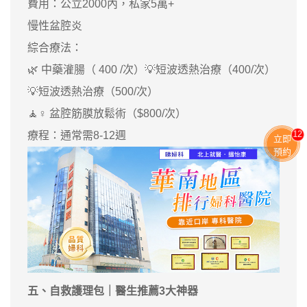
費用：公立2000內，私家5萬+
慢性盆腔炎
綜合療法：
🌿 中藥灌腸（ 400 /次）💡短波透熱治療（400/次）
💡短波透熱治療（500/次）
🧘♀️ 盆腔筋膜放鬆術（$800/次）
13
療程：通常需8-12週
立即
預約
五、自救護理包｜醫生推薦3大神器