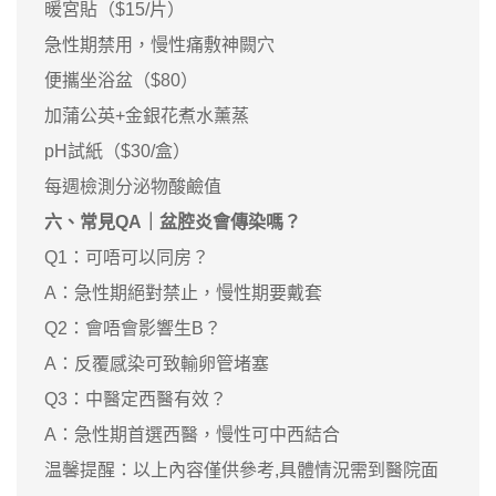
暖宮貼（$15/片）
急性期禁用，慢性痛敷神闕穴
便攜坐浴盆（$80）
加蒲公英+金銀花煮水薰蒸
pH試紙（$30/盒）
每週檢測分泌物酸鹼值
六、常見QA｜盆腔炎會傳染嗎？
Q1：可唔可以同房？
A：急性期絕對禁止，慢性期要戴套
Q2：會唔會影響生B？
A：反覆感染可致輸卵管堵塞
Q3：中醫定西醫有效？
A：急性期首選西醫，慢性可中西結合
温馨提醒：以上內容僅供參考,具體情況需到醫院面