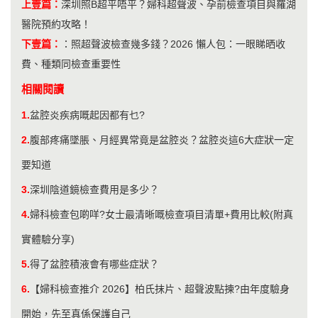
上壹篇：
深圳照B超平唔平？婦科超聲波、孕前檢查項目與羅湖
醫院預約攻略！
下壹篇：
：
照超聲波檢查幾多錢？2026 懶人包：一眼睇晒收
費、種類同檢查重要性
相關閱讀
1.
盆腔炎疾病嘅起因都有乜?
2.
腹部疼痛墜脹、月經異常竟是盆腔炎？盆腔炎這6大症狀一定
要知道
3.
​深圳陰道鏡檢查費用是多少？
4.
婦科檢查包啲咩?女士最清晰嘅檢查項目清單+費用比較(附真
實體驗分享)
5.
得了盆腔積液會有哪些症狀？
6.
【婦科檢查推介 2026】柏氏抹片、超聲波點揀?由年度驗身
開始，先至真係保護自己