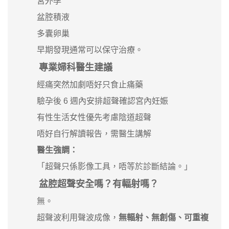
宮外孕
盆腔積液
多囊卵巢
早期發現通常可以保守治療。
專業婦科醫生建議
經痛突然加劇唔好只食止痛藥
驗孕後 6 週內安排超聲確認宮內妊娠
有性生活女性優先考慮陰道超聲
唔好自行解讀報告，需醫生講解
醫生強調：
「超聲只係影像工具，唔等於診斷結論。」
盆腔超聲安全嗎？有輻射嗎？
無。
超聲波利用聲波成像，
無輻射、無創傷、可重複