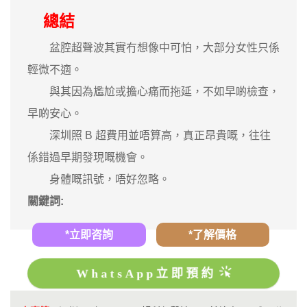
總結
盆腔超聲波其實冇想像中可怕，大部分女性只係
輕微不適。
與其因為尷尬或擔心痛而拖延，不如早啲檢查，
早啲安心。
深圳照 B 超費用並唔算高，真正昂貴嘅，往往
係錯過早期發現嘅機會。
身體嘅訊號，唔好忽略。
關鍵詞:
*立即咨詢
*了解價格
WhatsApp立即預約