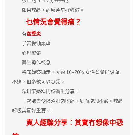
檢查約 5–10 分鐘完成
如果放鬆，痛感通常好輕微。
乜情況會覺得痛？
有
盆腔炎
子宮後傾嚴重
心理緊張
醫生操作較急
臨床觀察顯示，大約 10–20% 女性會覺得明顯
不適，但多數可以忍受。
深圳某婦科門診醫生分享：
「緊張會令陰道肌肉收縮，反而增加不適。放鬆
呼吸其實好重要。」
真人經驗分享：其實冇想像中恐