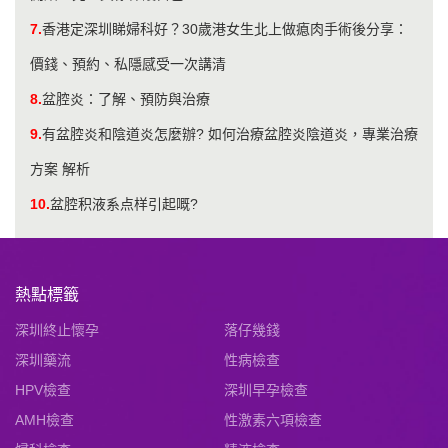
7.
香港定深圳睇婦科好？30歲港女生北上做瘜肉手術後分享：
價錢、預約、私隱感受一次講清
8.
盆腔炎：了解、預防與治療
9.
有盆腔炎和陰道炎怎麼辦? 如何治療盆腔炎陰道炎，專業治療
方案 解析
10.
盆腔积液系点样引起嘅?
熱點標籤
深圳終止懷孕
落仔幾錢
深圳藥流
性病檢查
HPV檢查
深圳早孕檢查
AMH檢查
性激素六項檢查