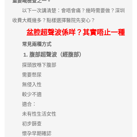
重要嘅檢查之一。
以下一次講清楚：會唔會痛？幾時需要做？深圳
收費大概幾多？點樣選擇醫院先安心？
盆腔超聲波係咩？其實唔止一種
常見兩種方式
1. 腹部超聲波（經腹部）
探頭放喺下腹部
需要憋尿
無侵入性
較少不適
適合：
未有性生活女性
初步篩查
懷孕早期確認