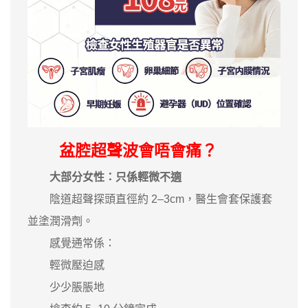
盆腔超聲波會唔會痛？
大部分女性：只係輕微不適
陰道超聲探頭直徑約 2–3cm，醫生會套保護套
並塗潤滑劑。
感覺通常係：
輕微壓迫感
少少脹脹地