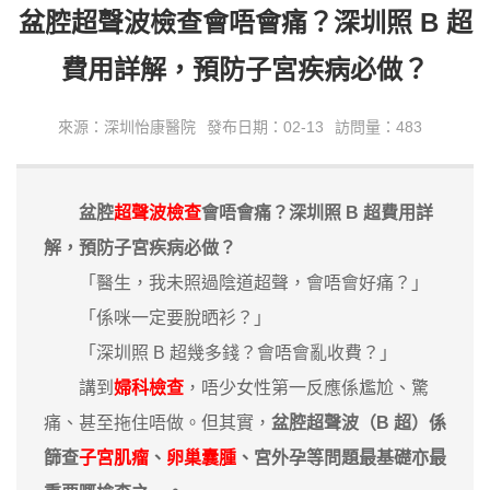
盆腔超聲波檢查會唔會痛？深圳照 B 超
費用詳解，預防子宮疾病必做？
來源：深圳怡康醫院
發布日期：02-13
訪問量：483
盆腔
超聲波檢查
會唔會痛？深圳照 B 超費用詳
解，預防子宮疾病必做？
「醫生，我未照過陰道超聲，會唔會好痛？」
「係咪一定要脫晒衫？」
「深圳照 B 超幾多錢？會唔會亂收費？」
講到
婦科檢查
，唔少女性第一反應係尷尬、驚
痛、甚至拖住唔做。但其實，
盆腔超聲波（B 超）係
篩查
子宮肌瘤
、
卵巢囊腫
、宮外孕等問題最基礎亦最