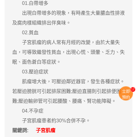
01.白帶增多
出現白帶增多的現象，有時產生大量膿血性排液
及腐肉樣組織排出伴臭味。
02.貧血
子宮肌瘤的病人常有月經的改變，由於大量失
血，可導致繼發性貧血，出現心慌、頭暈、乏力、失
眠、面色蒼白等症狀。
03.壓迫症狀
肌瘤增大後，可壓迫鄰近器官，發生各種症狀。
12
若壓迫膀胱可引起排尿困難;壓迫直腸則引起排便困
立即
預約
難;壓迫輸卵管可引起腰酸、腰痛、腎功能障礙。
04.不孕症
子宮肌瘤患者約30%合併不孕。
關鍵詞:
子宮肌瘤