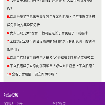
4.
【子宮平滑肌肉瘤 VS 肌瘤】差別在哪?怎麼早發現才不延
誤?
5.
深圳治療子宮肌瘤要幾多錢？多發性肌瘤、子宮肌腺症收費
與免住院方案全面分析
6.
​女人出现几大“暗号”，很可能是长子宫肌瘤了！别硬撑
7.
宮腔鏡安全嗎？適合治療邊啲婦科問題？例如息肉、黏連等
都啱用？
8.
深圳子宮肌瘤手術費用大概多少?從檢查到手術的完整預算
9.
子宮肌瘤與子宮息肉哪個嚴重？哪些女性易患上子宮肌瘤？
10.
發現子宮肌瘤，要立即切除嗎？
熱點標籤
深圳終止懷孕
落仔幾錢