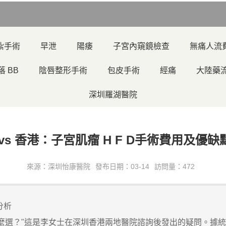
紮手術
早泄
陽痿
子宮內窺鏡檢查
無痛人流
落 BB
陰唇整形手術
包皮手術
經痛
大陸藥
深圳羅湖醫院
vs 香港：子宮肌瘤 H F D手術費用及優
來源：深圳怡康醫院
發布日期：03-14
訪問量：472
分析
該怎麼選？"這是李女士在深圳香港兩地醫院諮詢後發出的疑問。據統