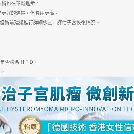
技術也在不斷進步。
是更好的選擇，但費用更高。
者，但術前建議進行詳細檢查，評估子宮恢復情況。
適合 H F D。
短。