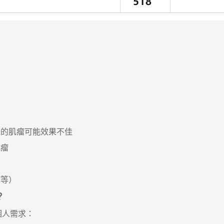
殊的肌瘤可能效果不佳
肌瘤
瘤等）
？
個人需求：