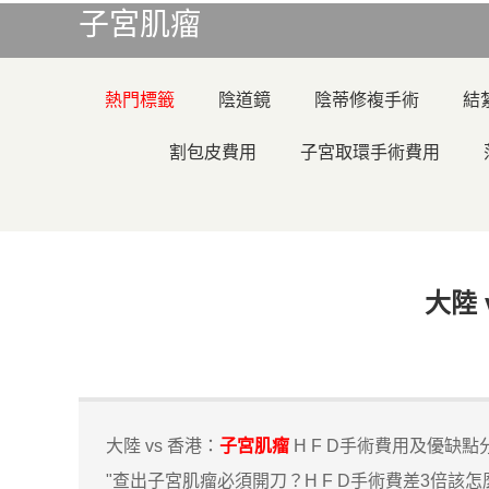
子宮肌瘤
熱門標籤
陰道鏡
陰蒂修複手術
結
割包皮費用
子宮取環手術費用
大陸 
大陸 vs 香港：
子宮肌瘤
H F D手術費用及優缺點
"查出子宮肌瘤必須開刀？H F D手術費差3倍