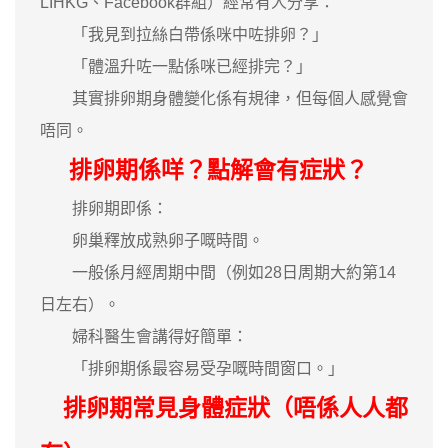
LIHKG、Facebook群組）經常有人分享：
「我見到拉絲白帶係咪中咗排卵？」
「體溫升咗一點係咪已經排完？」
其實排卵期身體變化係有規律，但每個人感覺會
唔同。
排卵期係咩？點解會有症狀？
排卵期即係：
卵巢釋放成熟卵子嘅時間。
一般係月經周期中間（例如28日周期大約第14
日左右）。
婦科醫生會講得好簡單：
「排卵期係最容易受孕嘅時間窗口。」
排卵期常見身體症狀（唔係人人都