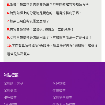
5.
香港白帶異常是否需要治療？常見問題解答及預防方法
6.
流到內褲上的分泌物是黃色的，是得婦科病了嗎?
7.
如果出現白帶異常怎麼辦？
8.
異常白帶預警：出現這8種情況，立即就醫！
9.
​女性白帶增多是怎麼回事？正常和異常情況一定要分清！
10.
下面有異味好尷尬?魚腥味、酸臭味代表咩?婦科醫生解析 4
種常見私密氣味
熱點標籤
深圳終止懷孕
落仔幾錢
深圳藥流
性病檢查
HPV檢查
深圳早孕檢查
AMH檢查
性激素六項檢查