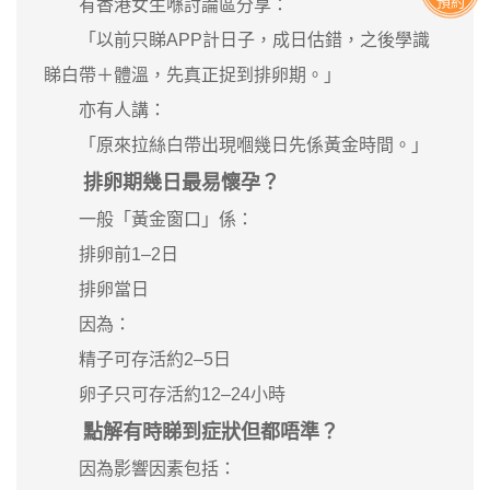
預約
有香港女生喺討論區分享：
「以前只睇APP計日子，成日估錯，之後學識
睇白帶＋體溫，先真正捉到排卵期。」
亦有人講：
「原來拉絲白帶出現嗰幾日先係黃金時間。」
排卵期幾日最易懷孕？
一般「黃金窗口」係：
排卵前1–2日
排卵當日
因為：
精子可存活約2–5日
卵子只可存活約12–24小時
點解有時睇到症狀但都唔準？
因為影響因素包括：