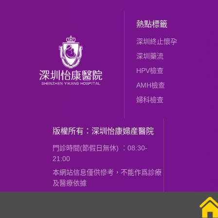
熱點標籤
深圳終止懷孕
深圳藥流
HPV檢查
AMH檢查
婦科檢查
版權所有：深圳怡康婦産醫院
門診時間(節假日無休) ：08:30-
21:00
本網站信息僅供慘考，不能作爲診療
及醫療依據