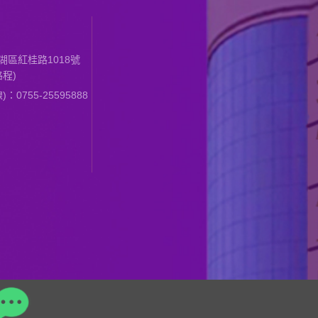
區紅桂路1018號
程)
0755-25595888