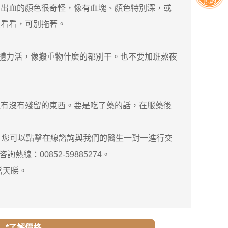
預約
出血的顏色很奇怪，像有血塊、顏色特別深，或
生看看，可別拖著。
的體力活，像搬重物什麼的都別干。也不要加班熬夜
裡有沒有殘留的東西。要是吃了藥的話，在服藥後
，您可以點擊在線諮詢與我們的醫生一對一進行交
線：00852-59885274。
當天睇。
*了解價格