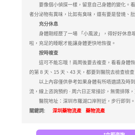
要像個小偵探一樣，留意自己身體的變化。看看
者分泌物有異味，比如有臭味，還有要是發燒、
充分休息
身體剛經歷了一場 「小風波」，得好好休息呢。
啦，充足的睡眠才能讓身體更快地恢復。
按時複查
這可不能忘哦！兩周後要去複查，看看身體恢復得
的第 8 天、15 天、43 天，都要到醫院去檢
以上內容僅供參考如果身體有所唔適請及時到醫
流，線上咨詢預約 · ‎周六日正常接診，無需排隊
醫院地址：深圳市羅湖口岸附近，步行即到。隱
關鍵詞:
深圳藥物流產
藥物流產
*立即咨詢