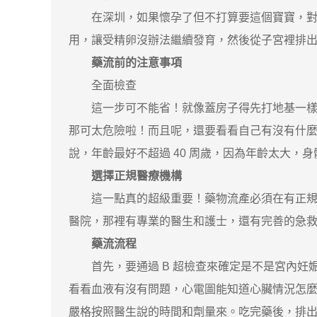
在深圳，如果懷孕了但不打算要這個寶寶，對於懷
用，讓受精卵沒辦法繼續發育，然後從子宮裡排出
藥流前的注意事項
全面檢查
這一步可不能省！就像蓋房子得先打地基一樣
那可太危險啦！而且呢，還要看看自己有沒有什
說，年齡最好不超過 40 周歲，因為年齡太大，
選擇正規醫療機構
這一點真的超級重要！藥物流產必須在有正規搶
醫院，那裡有專業的醫生和護士，還有完善的急
藥流流程
首先，要通過 B 超檢查來確定是不是宮內妊
看看血液有沒有問題，心電圖能知道心臟情況怎
嚴格按照醫生說的時間和劑量來。吃完藥後，排