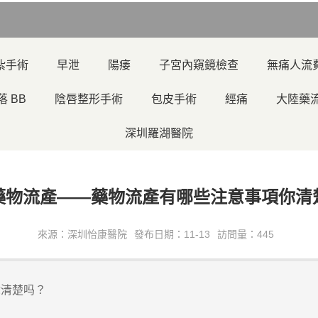
紮手術
早泄
陽痿
子宮內窺鏡檢查
無痛人流
落 BB
陰唇整形手術
包皮手術
經痛
大陸藥
深圳羅湖醫院
藥物流產——藥物流產有哪些注意事項你清
來源：深圳怡康醫院
發布日期：11-13
訪問量：445
你清楚吗？