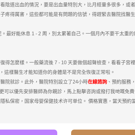
陰道出血的情況，要是出血量特別大，比月經量多很多，或者
肚子疼得厲害，這些都可能是有問題的信號，得趕緊去醫院找醫
最好能休息 1 - 2 周，別太累著自己。一個月內不要干太重
怎麼樣。一般藥流後 7 - 10 天要做個超聲檢查，看看子宮
查檢查，這樣醫生才能知道你的身體是不是完全恢復正常啦。
院就診。此外，醫院特別設立了24小時
在線諮詢
、預約服務
，更可以優先安排醫師為你親診，馬上點擊咨詢或撥打我哋嘅免費咨詢熱
私保密，国家母婴保健技术许可单位。 價格實惠，當天預約