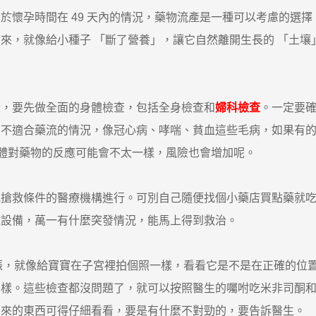
孕時間在 49 天內的情況，藥物流產是一種可以考慮的選擇
來，就像給小種子 「斷了營養」，讓它自然離開生長的 「土壤
，要先做全面的身體檢查，包括全身檢查和
婦科檢查
。一定要
麼不適合藥流的情況，像冠心病、哮喘、貧血這些毛病，如果有
身體對藥物的反應可能會不太一樣，風險也會增加呢。
救條件的醫療機構進行。可別自己隨便找個小藥店買點藥就吃
救設備，萬一有什麼突發情況，能馬上得到救治。
娠，就像給寶寶在子宮裡拍個照一樣，看看它是不是在正確的位
麼樣。這些檢查都沒問題了，就可以按照醫生的囑咐吃米非司酮
出來的東西可得仔細看看，要是有什麼不對勁的，要告訴醫生。