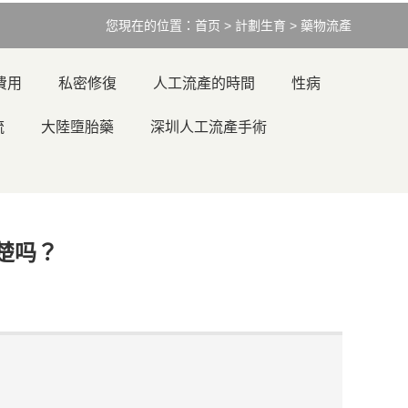
您現在的位置：
首页
>
計劃生育
>
藥物流產
費用
私密修復
人工流產的時間
性病
流
大陸墮胎藥
深圳人工流產手術
楚吗？