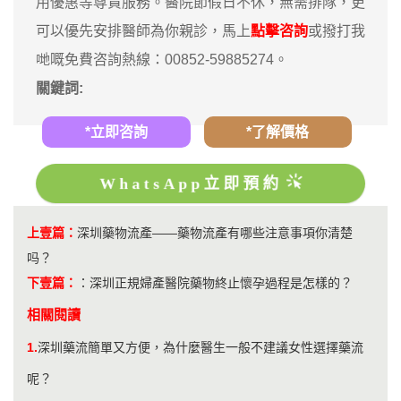
用優惠等尊貴服務。醫院節假日不休，無需排隊，更
可以優先安排醫師為你親診，馬上
點擊咨詢
或撥打我
哋嘅免費咨詢熱線：00852-59885274。
關鍵詞:
*立即咨詢
*了解價格
WhatsApp立即預約
上壹篇：
深圳藥物流產——藥物流產有哪些注意事項你清楚
吗？
下壹篇：
：
深圳正規婦產醫院藥物終止懷孕過程是怎樣的？
相關閱讀
1.
深圳藥流簡單又方便，為什麼醫生一般不建議女性選擇藥流
呢？