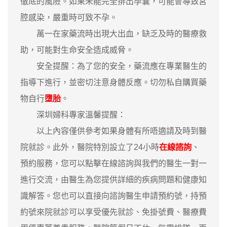
徹底的風險。如果未能完全排出孕囊，可能會導致宮
腔感染，嚴重時可致不孕。
萬一在家藥流時出現大出血，缺乏及時的醫療救
助，可能對生命安全造成威脅。
安全提醒：為了您的安全，藥流應在專業醫生的
指導下進行，並密切注意身體反應。切勿私自購買藥
物自行
墮胎
。
深圳婦科專家溫馨提醒：
以上內容僅供參考如果身體有所唔適請及時到醫
院就診。此外，醫院特別設立了24小時
在線諮詢
、
預約服務，您可以點擊在線諮詢與我們的醫生一對一
進行交流，由醫生為您提供詳細的疾病問題和健康知
識解答。您也可以直接向諮詢醫生申請預約號，持預
約號來院就診可以享受優先就診、免掛號費、醫療費