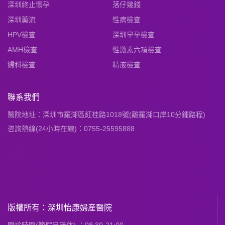
深圳終止懷孕
落仔幾錢
深圳藥流
性病檢查
HPV檢查
深圳早孕檢查
AMH檢查
性激素六項檢查
婦科檢查
精液檢查
聯系我們
醫院地址：深圳市羅湖區紅桂路1018號(離羅湖口岸10分鍾路程)
咨詢熱線(24小時在線)：0755-25595888
版權所有：深圳怡康婦産醫院
門診時間(節假日無休) ：08:30-21:00