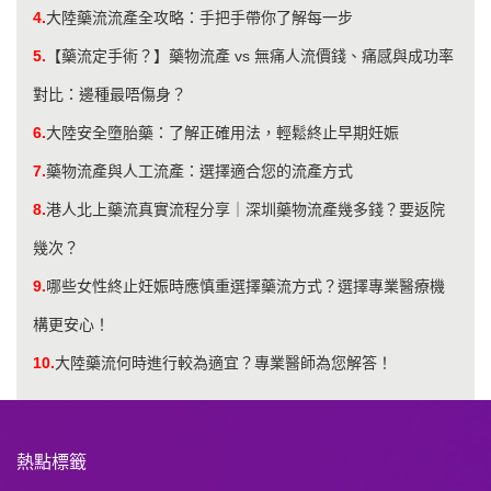
4.
大陸藥流流產全攻略：手把手帶你了解每一步
5.
【藥流定手術？】藥物流產 vs 無痛人流價錢、痛感與成功率
對比：邊種最唔傷身？
6.
大陸安全墮胎藥：了解正確用法，輕鬆終止早期妊娠
7.
藥物流產與人工流產：選擇適合您的流產方式
8.
港人北上藥流真實流程分享｜深圳藥物流產幾多錢？要返院
幾次？
9.
哪些女性終止妊娠時應慎重選擇藥流方式？選擇專業醫療機
構更安心！
10.
大陸藥流何時進行較為適宜？專業醫師為您解答！
熱點標籤