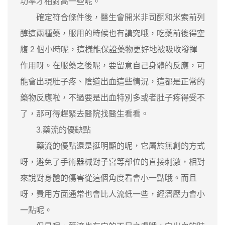
功率才相對高一些呢。
確定符合條件後，醫生會開米非司酮和米索前列
醇這兩種藥，服用的時候也有講究哦，吃藥前後得空
腹 2 個小時呢，這樣能保證藥物更好地被吸收發揮
作用呀。在服藥之後呢，要留意自己身體的反應，可
能會出現肚子疼、陰道出血這些情況，這都是正常的
藥物反應啦，不過要是出血特別多或者肚子疼得受不
了，那可得趕緊去醫院找醫生看看。
3.藥流的優缺點
藥流的優點還是挺明顯的呢，它屬於無創的方式
呀，避免了手術器械對子宮等部位的直接刺激，相對
來說對身體的傷害從這個角度看會小一點哦。而且
呀，費用方面通常也會比人流低一些，經濟壓力會小
一點呢。