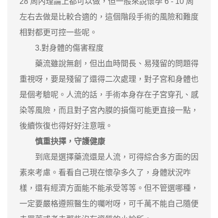
28 周內理論上都可以做，但一般來說懷孕 6 - 10 周
左右去做是比較合適的，這個階段手術的風險和難度
相對都更可控一些呢。
3.對身體的傷害程度
藥流雖說無創，但出血時間長、易殘留的問題得
重視呀，要是殘留了還得二次處理，對子宮和身體也
是個考驗呢。人流的話，手術本身存在子宮穿孔、感
染等風險，而且對子宮內膜的損傷可能更直接一點，
後續恢復也得好好注意哦。
慎重抉擇，守護健康
到底是選擇藥流還是人流，可得綜合多方面的因
素來考慮。看看自己現在懷孕多久了，身體狀況咋
樣，還有經濟方面能不能承受等等。但不管選哪種，
一定要嚴格遵照醫生的囑咐呀，可千萬不能自己隨便