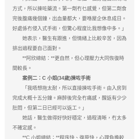
方式，所以揀咗藥流。第一劑冇乜感覺，但第二劑食
完後腹痛幾個鐘，出血量都大，要喺屋企休息成日。
好處係冇侵入式手術，但驚心程度比我想像中多。」
她表示，醫生有跟進，但情緒上比較辛苦，因為
排出過程要自己面對。
**阿欣總結：**更自然，但心理壓力大同恢復時
間較長。
案例二：C 小姐(34歲)揀咗手術
「我唔想拖太耐，所以直接揀咗手術。由入房到
完成大概十五分鐘。麻醉後完全冇痛感，醒返有少少
肚悶，但第二日已經可以返工。」
她話，醫生做得好快好穩定，過程清晰，冇太多
不確定感。
**C 小姐總結：**程序快、復原快，心理負擔較