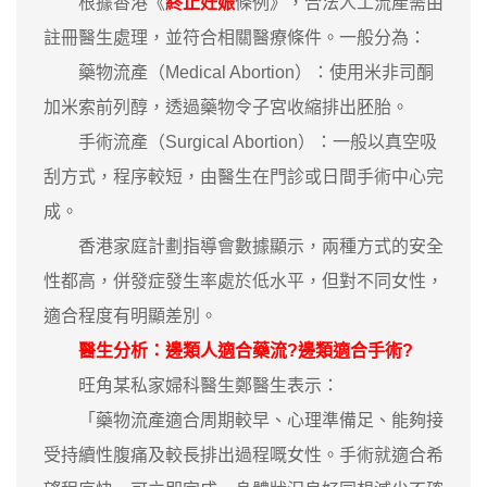
根據香港《
終止妊娠
條例》，合法人工流產需由
註冊醫生處理，並符合相關醫療條件。一般分為：
藥物流產（Medical Abortion）：使用米非司酮
加米索前列醇，透過藥物令子宮收縮排出胚胎。
手術流產（Surgical Abortion）：一般以真空吸
刮方式，程序較短，由醫生在門診或日間手術中心完
成。
香港家庭計劃指導會數據顯示，兩種方式的安全
性都高，併發症發生率處於低水平，但對不同女性，
適合程度有明顯差別。
醫生分析：邊類人適合藥流?邊類適合手術?
旺角某私家婦科醫生鄭醫生表示：
「藥物流產適合周期較早、心理準備足、能夠接
受持續性腹痛及較長排出過程嘅女性。手術就適合希