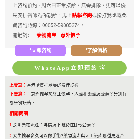
上咨詢預約 · ‎周六日正常接診，無需排隊，更可以優
先安排醫師為你親診，馬上
點擊咨詢
或撥打我哋嘅免
費咨詢熱線：00852-59885274。
關鍵詞:
藥物流產
意外懷孕
*立即咨詢
*了解價格
WhatsApp立即預約
上壹篇：
香港購買打胎藥的最佳途徑
下壹篇：
：
意外懷孕想終止懷孕，人流和藥流怎麼選？分別有
哪些優缺點？
相關閱讀
1.
深圳藥物流產：咩情況下嘅女性比較合適？
2.
女生懷孕多久可以做手術?藥物流產與人工流產哪種更適合