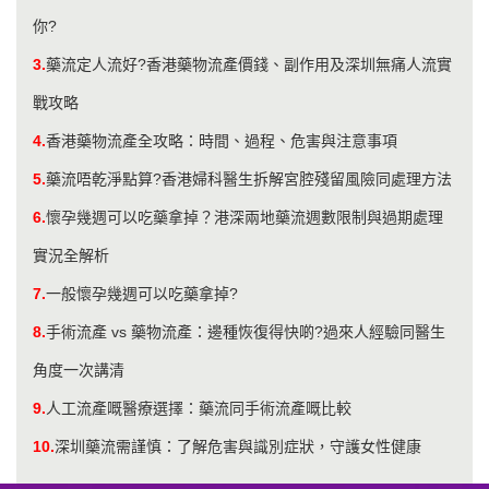
你?
3.
藥流定人流好?香港藥物流產價錢、副作用及深圳無痛人流實
戰攻略
4.
香港藥物流產全攻略：時間、過程、危害與注意事項
5.
藥流唔乾淨點算?香港婦科醫生拆解宮腔殘留風險同處理方法
6.
懷孕幾週可以吃藥拿掉？港深兩地藥流週數限制與過期處理
實況全解析
7.
一般懷孕幾週可以吃藥拿掉?
8.
手術流產 vs 藥物流產：邊種恢復得快啲?過來人經驗同醫生
角度一次講清
9.
人工流產嘅醫療選擇：藥流同手術流產嘅比較
10.
深圳藥流需謹慎：了解危害與識別症狀，守護女性健康