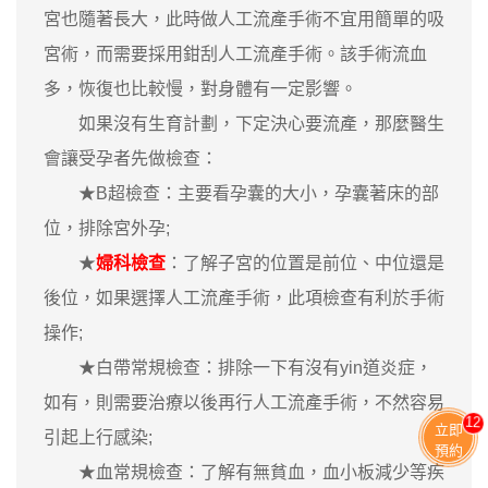
宮也隨著長大，此時做人工流產手術不宜用簡單的吸
宮術，而需要採用鉗刮人工流產手術。該手術流血
多，恢復也比較慢，對身體有一定影響。
如果沒有生育計劃，下定決心要流產，那麼醫生
會讓受孕者先做檢查：
★B超檢查：主要看孕囊的大小，孕囊著床的部
位，排除宮外孕;
★
婦科檢查
：了解子宮的位置是前位、中位還是
後位，如果選擇人工流產手術，此項檢查有利於手術
操作;
★白帶常規檢查：排除一下有沒有yin道炎症，
如有，則需要治療以後再行人工流產手術，不然容易
11
立即
引起上行感染;
預約
★血常規檢查：了解有無貧血，血小板減少等疾