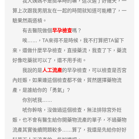
我大姨媽不是挺準時的嘛，這次遲了好幾天，一
算上次跟我男朋友在一起的時間就知道可能糟了，一
驗果然兩道槓。
有去醫院做個
早孕檢查
嗎？
唉……，TA來得不是時候，我不打算把TA留下
來，還做什麼早孕檢查，直接藥流，我查了下，藥流
好像吃藥就可以了，還不用手術。
我說的是
人工流產
的早孕檢查，可以檢查是否宮
內妊娠，如果連這個檢查都不做，貿然選擇藥物流
產，是誰給你的「勇氣」?
你別唬我……
唬你幹啥，沒做過這個檢查，無法排除宮外妊
娠，也不會有醫生給你開藥物流產的單子，不過藥物
流產其實後續問題較多……算了，我還是先給你好好