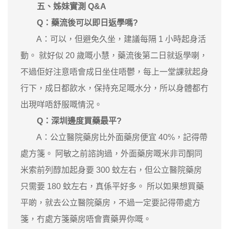
五、姊妹實測 Q&A
Q：藥流後可以即日返學嗎?
A：可以，但避免久坐，建議每隔 1 小時起身活
動。 就好似 20 歲嘅小慧，藥流後第二日就返學喇，
不過佢好注意唔會成日坐住唔鬱，每上一堂課就起身
行下，成日都飲水，保持充足嘅水分，所以身體都冇
出現咩唔舒服嘅情況。
Q：深圳邊度買藥最平?
A：公立醫院藥房比外面藥房便宜 40%，記得帶
處方箋。 阿敏之前諮詢過，外面藥房嘅米非司酮同
米索前列醇加起身要 300 蚊左右，但公立醫院藥房
只需要 180 蚊左右，真係平好多。 所以如果想買藥
平啲，就去公立醫院藥房，不過一定要記得帶處方
箋，冇處方箋藥房唔會賣藥畀你嘅。