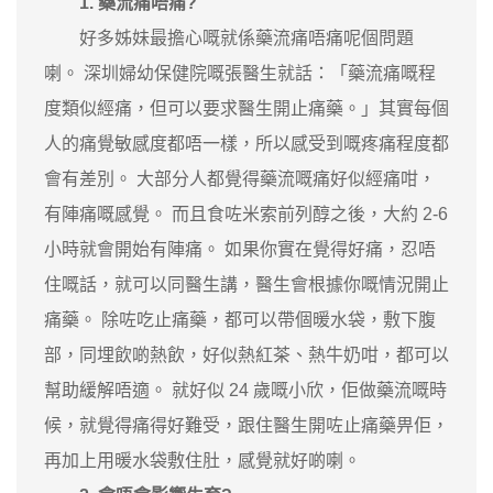
1. 藥流痛唔痛?
好多姊妹最擔心嘅就係藥流痛唔痛呢個問題
喇。 深圳婦幼保健院嘅張醫生就話：「藥流痛嘅程
度類似經痛，但可以要求醫生開止痛藥。」其實每個
人的痛覺敏感度都唔一樣，所以感受到嘅疼痛程度都
會有差別。 大部分人都覺得藥流嘅痛好似經痛咁，
有陣痛嘅感覺。 而且食咗米索前列醇之後，大約 2-6
小時就會開始有陣痛。 如果你實在覺得好痛，忍唔
住嘅話，就可以同醫生講，醫生會根據你嘅情況開止
痛藥。 除咗吃止痛藥，都可以帶個暖水袋，敷下腹
部，同埋飲啲熱飲，好似熱紅茶、熱牛奶咁，都可以
幫助緩解唔適。 就好似 24 歲嘅小欣，佢做藥流嘅時
候，就覺得痛得好難受，跟住醫生開咗止痛藥畀佢，
再加上用暖水袋敷住肚，感覺就好啲喇。