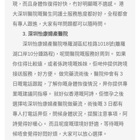
現，而且身體恢復得好快，冇好明顯嘅不適感。 港
大深圳醫院嘅醫生同護士服務態度都好好，全程都會
有專人跟進，大家有咩問題都可以隨時問。
3. 深圳怡康婦產醫院
深圳怡康婦產醫院喺羅湖區紅桂路1018號(離羅
湖口岸10分鍾路程)，呢間醫院嘅服務好周到。 如果
你住得比較遠，或者係跨境嘅姊妹，佢哋仲提供跨境
接送服務，好方便。 做完藥流術後，醫院仲會有 3
日嘅電話跟蹤，了解你嘅身體恢復情況，畀你提供專
業嘅建議同指導。 就好似香港嘅阿詩，佢懷孕之後
選擇咗深圳怡康婦產醫院做藥流，術後嘅 3 日都有
專人打電話畀佢，問候身體狀況，提醒注意事項，阿
詩覺得好暖心。 而且呢度嘅環境好舒適，等待嘅時
候唔會覺得好悶好煩，大家可以放心選擇。