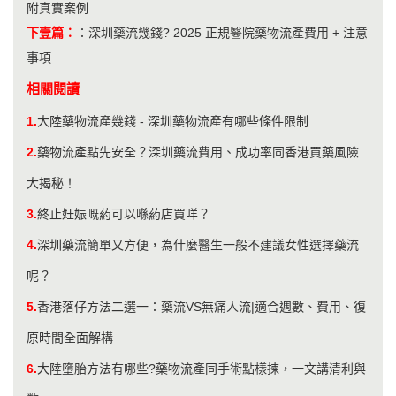
附真實案例
下壹篇：
：
深圳藥流幾錢? 2025 正規醫院藥物流產費用 + 注意
事項
相關閱讀
1.
大陸藥物流產幾錢 - 深圳藥物流產有哪些條件限制
2.
藥物流產點先安全？深圳藥流費用、成功率同香港買藥風險
大揭秘！
3.
終止妊娠嘅葯可以喺葯店買咩？
4.
深圳藥流簡單又方便，為什麼醫生一般不建議女性選擇藥流
呢？
5.
香港落仔方法二選一：藥流VS無痛人流|適合週數、費用、復
原時間全面解構
6.
大陸墮胎方法有哪些?藥物流產同手術點樣揀，一文講清利與