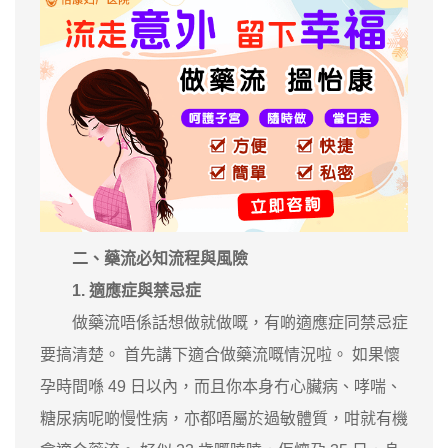
二、藥流必知流程與風險
1. 適應症與禁忌症
做藥流唔係話想做就做嘅，有啲適應症同禁忌症
要搞清楚。 首先講下適合做藥流嘅情況啦。 如果懷
孕時間喺 49 日以內，而且你本身冇心臟病、哮喘、
糖尿病呢啲慢性病，亦都唔屬於過敏體質，咁就有機