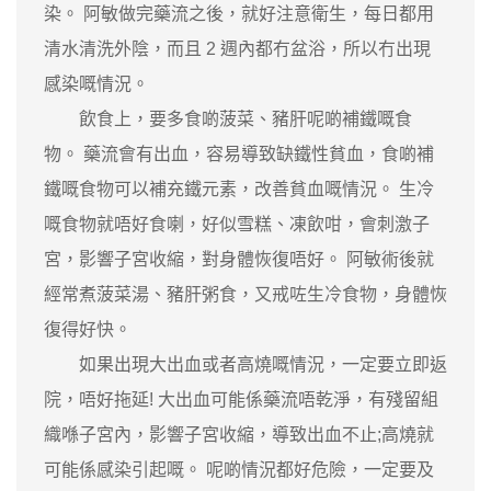
染。 阿敏做完藥流之後，就好注意衛生，每日都用
清水清洗外陰，而且 2 週內都冇盆浴，所以冇出現
感染嘅情況。
飲食上，要多食啲菠菜、豬肝呢啲補鐵嘅食
物。 藥流會有出血，容易導致缺鐵性貧血，食啲補
鐵嘅食物可以補充鐵元素，改善貧血嘅情況。 生冷
嘅食物就唔好食喇，好似雪糕、凍飲咁，會刺激子
宮，影響子宮收縮，對身體恢復唔好。 阿敏術後就
經常煮菠菜湯、豬肝粥食，又戒咗生冷食物，身體恢
復得好快。
如果出現大出血或者高燒嘅情況，一定要立即返
院，唔好拖延! 大出血可能係藥流唔乾淨，有殘留組
織喺子宮內，影響子宮收縮，導致出血不止;高燒就
可能係感染引起嘅。 呢啲情況都好危險，一定要及