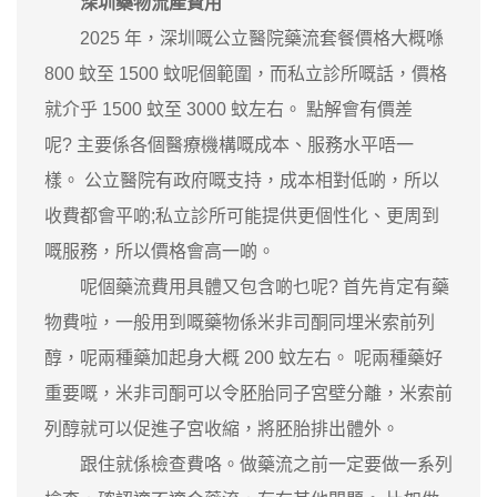
深圳藥物流產費用
2025 年，深圳嘅公立醫院藥流套餐價格大概喺
800 蚊至 1500 蚊呢個範圍，而私立診所嘅話，價格
就介乎 1500 蚊至 3000 蚊左右。 點解會有價差
呢? 主要係各個醫療機構嘅成本、服務水平唔一
樣。 公立醫院有政府嘅支持，成本相對低啲，所以
收費都會平啲;私立診所可能提供更個性化、更周到
嘅服務，所以價格會高一啲。
呢個藥流費用具體又包含啲乜呢? 首先肯定有藥
物費啦，一般用到嘅藥物係米非司酮同埋米索前列
醇，呢兩種藥加起身大概 200 蚊左右。 呢兩種藥好
重要嘅，米非司酮可以令胚胎同子宮壁分離，米索前
列醇就可以促進子宮收縮，將胚胎排出體外。
跟住就係檢查費咯。做藥流之前一定要做一系列