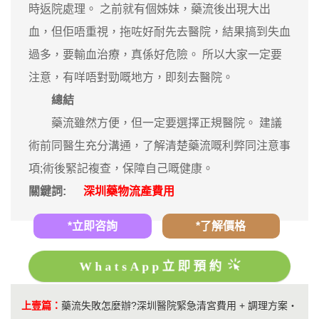
時返院處理。 之前就有個姊妹，藥流後出現大出
血，但佢唔重視，拖咗好耐先去醫院，結果搞到失血
過多，要輸血治療，真係好危險。 所以大家一定要
注意，有咩唔對勁嘅地方，即刻去醫院。
總結
藥流雖然方便，但一定要選擇正規醫院。 建議
術前同醫生充分溝通，了解清楚藥流嘅利弊同注意事
項;術後緊記複查，保障自己嘅健康。
關鍵詞:
深圳藥物流產費用
*立即咨詢
*了解價格
WhatsApp立即預約
上壹篇：
藥流失敗怎麼辦?深圳醫院緊急清宮費用 + 調理方案・