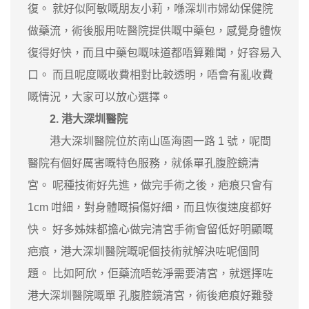
復。 就好似阿敏嘅朋友小莉，喺深圳市婦幼保健院
做藥流，術後服用咗醫院提供嘅中藥包，感覺身體恢
復得好快，而且中藥包嘅味道都唔算難聞，好容易入
口。 而且呢度嘅收費相對比較透明，唔會有亂收費
嘅情況，大家可以放心選擇。
2. 港大深圳醫院
港大深圳醫院位於南山區海園一路 1 號，呢間
醫院有個好厲害嘅特色服務，就係單孔腹腔鏡清
宮。 呢種技術好先進，做完手術之後，疤痕只會有
1cm 咁細，對身體嘅損傷好細，而且恢復速度都好
快。 好多姊妹都擔心做完清宮手術會留低好明顯嘅
疤痕，港大深圳醫院嘅呢個技術就解決咗呢個問
題。 比如阿欣，佢藥流唔乾淨需要清宮，就選擇咗
港大深圳醫院嘅單 孔腹腔鏡清宮，術後疤痕好難發