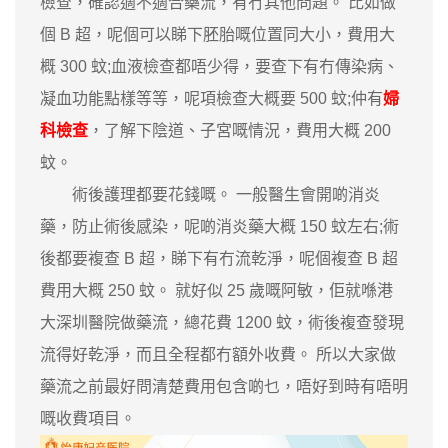
檢查，確認適不適合藥流，有冇其他問題。 比如做
個 B 超，呢個可以睇下胚胎嘅位置同大小，費用大
概 300 蚊;血液檢查都唔少得，要查下有冇傳染病、
凝血功能點樣等等，呢項檢查大概要 500 蚊;仲有
婦
科檢查
，了解下陰道、子宮嘅情況，費用大概 200
蚊。
術後護理都要花錢嘅。 一般醫生會開啲消炎
藥，防止術後感染，呢啲消炎藥大概 150 蚊左右;術
後都要複查 B 超，睇下有冇流乾淨，呢個複查 B 超
費用大概 250 蚊。 就好似 25 歲嘅阿敏，佢就喺港
大深圳醫院做藥流，總花費 1200 蚊，術後複查發現
流得好乾淨，而且全程都冇額外收費。 所以大家做
藥流之前最好問清楚費用包含啲乜，唔好到時有唔明
嘅收費項目。