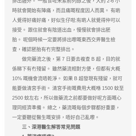
排出體外。 一般食咗米索前列醇之後，大約 2-6 小
時就會開始有陣痛，而且痛嘅程度因人而異。 有啲
人覺得好痛好痛，好似生仔咁;有啲人就覺得仲可以
接受。 跟住就會有陰道出血，慢慢就會排出胚
胎。 呢個時候一定要將排出嚟嘅東西交畀醫生檢
查，確認胚胎有冇完整排出。
做完藥流之後，第 7 日要去複查 B 超，目的就
係睇下有冇殘留。 雖然藥流相對方便，但都有大概
10% 嘅機會流唔乾淨。 如果 B 超發現有殘留，就可
能要做清宮手術。 清宮手術嘅費用大概喺 1500 蚊至
2500 蚊左右，所以做藥流之前都要做好呢方面嘅心
理同經濟準備。 總之，藥流嘅每個步驟都好重要，
一定要聽從醫生嘅安排，唔好自己亂嚟。
三、深港醫生解答常見問題