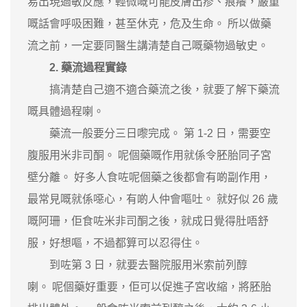
易出現過敏反應，輕微嘅可能皮膚出疹、痕癢，嚴重
嘅話會呼吸困難，甚至休克，危及生命。 所以做藥
流之前，一定要同醫生講清楚自己嘅藥物過敏史。
2. 藥流過程實錄
搞清楚自己適不適合藥流之後，就要了解下藥流
嘅具體過程喇。
藥流一般要分三日嚟完成。 第 1-2 日，需要空
腹服用米非司酮。 呢個藥嘅作用就係令胚胎同子宮
壁分離。 好多人食咗呢個藥之後都會有啲副作用，
最常見嘅就係噁心，有啲人仲會嘔吐。 就好似 26 歲
嘅阿珊，佢食咗米非司酮之後，就成日覺得肚唔舒
服，好想嘔，不過都算可以忍得住。
到咗第 3 日，就要去醫院服用米索前列醇
喇。 呢個藥好重要，佢可以促進子宮收縮，將胚胎