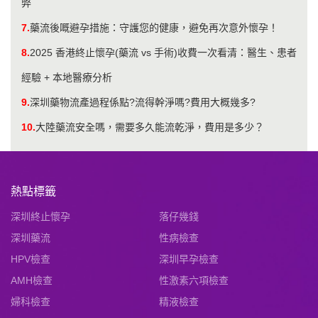
弊
7.
藥流後嘅避孕措施：守護您的健康，避免再次意外懷孕！
8.
2025 香港終止懷孕(藥流 vs 手術)收費一次看清：醫生、患者
經驗 + 本地醫療分析
9.
深圳藥物流產過程係點?流得幹淨嗎?費用大概幾多?
10.
大陸藥流安全嗎，需要多久能流乾淨，費用是多少？
熱點標籤
深圳終止懷孕
落仔幾錢
深圳藥流
性病檢查
HPV檢查
深圳早孕檢查
AMH檢查
性激素六項檢查
婦科檢查
精液檢查