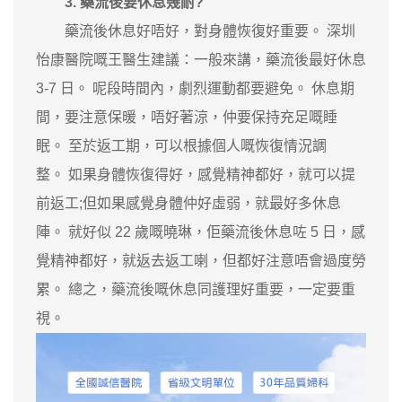
3. 藥流後要休息幾耐?
藥流後休息好唔好，對身體恢復好重要。 深圳
怡康醫院嘅王醫生建議：一般來講，藥流後最好休息
3-7 日。 呢段時間內，劇烈運動都要避免。 休息期
間，要注意保暖，唔好著涼，仲要保持充足嘅睡
眠。 至於返工期，可以根據個人嘅恢復情況調
整。 如果身體恢復得好，感覺精神都好，就可以提
前返工;但如果感覺身體仲好虛弱，就最好多休息
陣。 就好似 22 歲嘅曉琳，佢藥流後休息咗 5 日，感
覺精神都好，就返去返工喇，但都好注意唔會過度勞
累。 總之，藥流後嘅休息同護理好重要，一定要重
視。