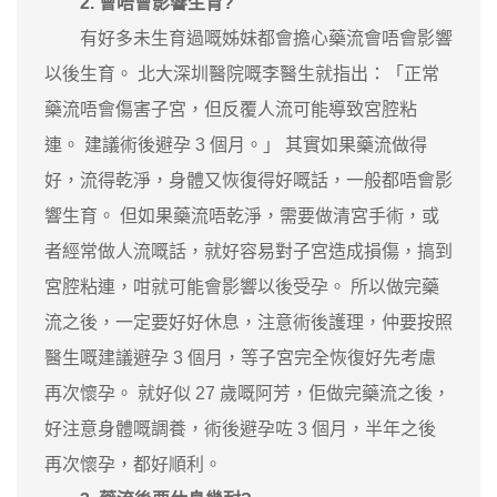
2. 會唔會影響生育?
有好多未生育過嘅姊妹都會擔心藥流會唔會影響
以後生育。 北大深圳醫院嘅李醫生就指出：「正常
藥流唔會傷害子宮，但反覆人流可能導致宮腔粘
連。 建議術後避孕 3 個月。」 其實如果藥流做得
好，流得乾淨，身體又恢復得好嘅話，一般都唔會影
響生育。 但如果藥流唔乾淨，需要做清宮手術，或
者經常做人流嘅話，就好容易對子宮造成損傷，搞到
宮腔粘連，咁就可能會影響以後受孕。 所以做完藥
流之後，一定要好好休息，注意術後護理，仲要按照
醫生嘅建議避孕 3 個月，等子宮完全恢復好先考慮
再次懷孕。 就好似 27 歲嘅阿芳，佢做完藥流之後，
好注意身體嘅調養，術後避孕咗 3 個月，半年之後
再次懷孕，都好順利。