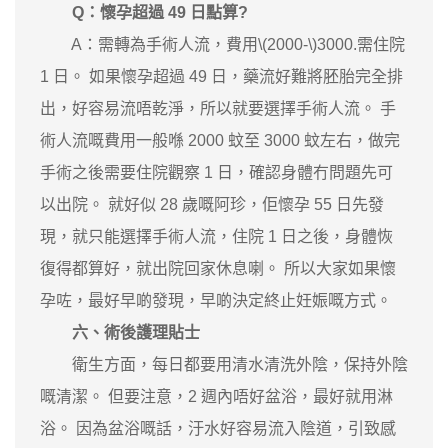
Q：懷孕超過 49 日點算?
A：需轉為手術人流，費用\(2000-\)3000.需住院
1 日。 如果懷孕超過 49 日，藥流好難將胚胎完全排
出，好容易流唔乾淨，所以就要選擇手術人流。 手
術人流嘅費用一般喺 2000 蚊至 3000 蚊左右，做完
手術之後需要住院觀察 1 日，確認身體冇問題先可
以出院。 就好似 28 歲嘅阿珍，佢懷孕 55 日先發
現，就只能選擇手術人流，住院 1 日之後，身體恢
復得都算好，就出院回家休息喇。 所以大家如果懷
孕咗，最好早啲發現，早啲決定終止妊娠嘅方式。
六、術後護理貼士
衛生方面，每日都要用清水清洗外陰，保持外陰
嘅清潔。 但要注意，2 週內唔好盆浴，最好就用淋
浴。 因為盆浴嘅話，汙水好容易流入陰道，引致感