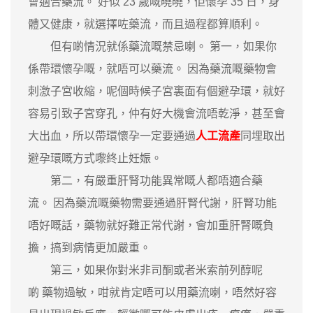
會適合藥流。 好似 23 歲嘅曉曉，佢懷孕 35 日，身
體又健康，就選擇咗藥流，而且過程都算順利。
但有啲情況就係藥流嘅禁忌喇。 第一，如果你
係帶環懷孕嘅，就唔可以藥流。 因為藥流嘅藥物會
刺激子宮收縮，呢個時候子宮裏面有個避孕環，就好
容易引致子宮穿孔，仲有好大機會流唔乾淨，甚至會
大出血，所以帶環懷孕一定要通過
人工流產
同埋取出
避孕環嘅方式嚟終止妊娠。
第二，有嚴重肝腎功能異常嘅人都唔適合藥
流。 因為藥流嘅藥物需要通過肝腎代謝，肝腎功能
唔好嘅話，藥物就好難正常代謝，會加重肝腎嘅負
擔，搞到病情更加嚴重。
第三，如果你對米非司酮或者米索前列醇呢
啲 藥物過敏，咁就肯定唔可以用藥流喇，唔然好容