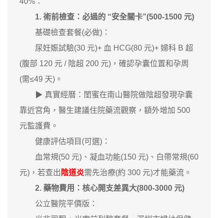
40%：
1. 術前檢查：必過的 “安全關卡”(500-1500 元)
基礎檢查套餐(必做)：
尿妊娠試驗(30 元)+ 血 HCG(80 元)+ 婦科 B 超
(腹部 120 元 / 陰超 200 元)，確認孕囊位置和孕周
(需≤49 天)。
▶ 真實經曆：閨蜜在南山醫院做陰超發現孕囊
靠近宮角，醫生建議住院藥流觀察，額外增加 500
元監護費。
健康評估項目(可選)：
血常規(50 元)、凝血功能(150 元)、白帶常規(60
元)，若查出
陰道炎
需先治療(約 300 元)才能藥流。
2. 藥物費用：核心開支差異大(800-3000 元)
公立醫院平價版：