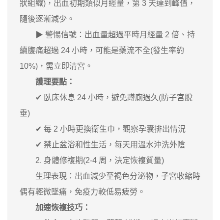
狀組織)，出血初期類似月經量，第 3 天達到峰值，
隨後逐漸減少。
▶ 警惕信號：出血量超過平時月經量 2 倍、持
續腹痛超過 24 小時，可能是藥流不全(發生率約
10%)，需立即清宮。
護理要點：
✔ 臥床休息 24 小時，避免蹲廁過久(防子宮脫
垂)
✔ 每 2 小時更換衛生巾，觀察孕囊排出情況
✔ 禁止盆浴和性生活，每天用溫水沖洗外陰
2. 身體修複期(2-4 周，決定恢複質量)
生理表現：出血減少至褐色分泌物，子宮收縮時
偶有輕微墜痛，免疫力較低易疲勞。
加速恢複技巧：