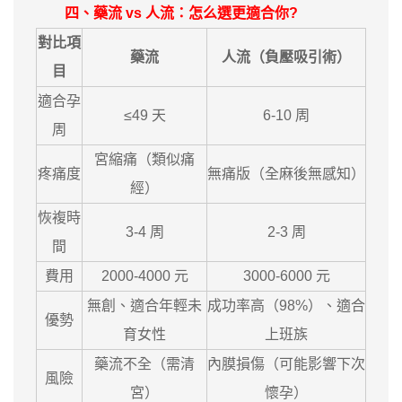
四、藥流 vs 人流：怎么選更適合你?
對比項
藥流
人流（負壓吸引術）
目
適合孕
≤49 天
6-10 周
周
宮縮痛（類似痛
疼痛度
無痛版（全麻後無感知）
經）
恢複時
3-4 周
2-3 周
間
費用
2000-4000 元
3000-6000 元
無創、適合年輕未
成功率高（98%）、適合
優勢
育女性
上班族
藥流不全（需清
內膜損傷（可能影響下次
風險
宮）
懷孕）