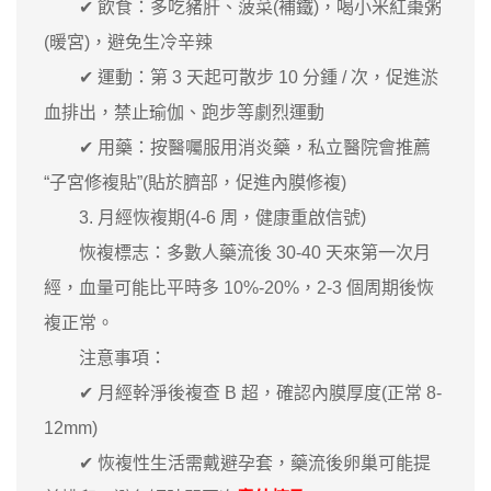
✔ 飲食：多吃豬肝、菠菜(補鐵)，喝小米紅棗粥
(暖宮)，避免生冷辛辣
✔ 運動：第 3 天起可散步 10 分鍾 / 次，促進淤
血排出，禁止瑜伽、跑步等劇烈運動
✔ 用藥：按醫囑服用消炎藥，私立醫院會推薦
“子宮修複貼”(貼於臍部，促進內膜修複)
3. 月經恢複期(4-6 周，健康重啟信號)
恢複標志：多數人藥流後 30-40 天來第一次月
經，血量可能比平時多 10%-20%，2-3 個周期後恢
複正常。
注意事項：
✔ 月經幹淨後複查 B 超，確認內膜厚度(正常 8-
12mm)
✔ 恢複性生活需戴避孕套，藥流後卵巢可能提