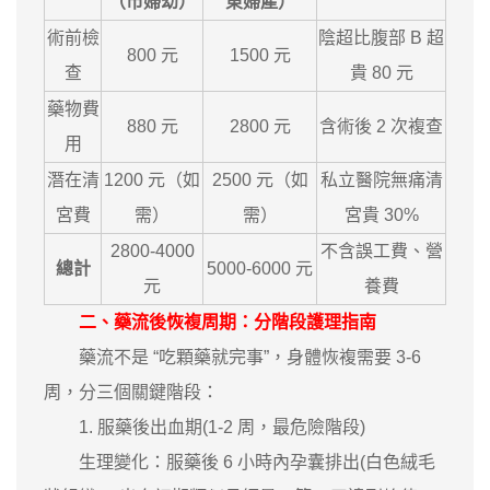
（市婦幼）
東婦產）
術前檢
陰超比腹部 B 超
800 元
1500 元
查
貴 80 元
藥物費
880 元
2800 元
含術後 2 次複查
用
潛在清
1200 元（如
2500 元（如
私立醫院無痛清
宮費
需）
需）
宮貴 30%
2800-4000
不含誤工費、營
總計
5000-6000 元
元
養費
二、藥流後恢複周期：分階段護理指南
藥流不是 “吃顆藥就完事”，身體恢複需要 3-6
周，分三個關鍵階段：
1. 服藥後出血期(1-2 周，最危險階段)
生理變化：服藥後 6 小時內孕囊排出(白色絨毛