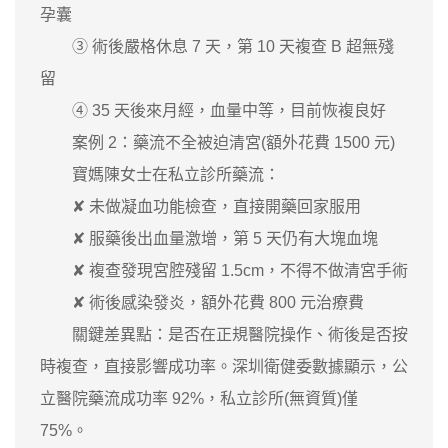
孕囊
③ 術後嚴格休息 7 天，第 10 天複查 B 超無殘
留
④ 35 天後來月經，血量中等，目前恢複良好
案例 2：藥流不全被迫清宮(額外花費 1500 元)
寶媽陳女士在私立診所藥流：
✘ 未做凝血功能檢查，直接開藥回家服用
✘ 服藥後出血量激增，第 5 天仍有大塊血塊
✘ 複查發現宮腔殘留 1.5cm，不得不做清宮手術
✘ 術後感染發炎，額外花費 800 元治療費
關鍵差異點：是否在正規醫院操作、術後是否按
時複查，直接影響成功率。深圳衛健委數據顯示，公
立醫院藥流成功率 92%，私立診所(無資質)僅
75%。