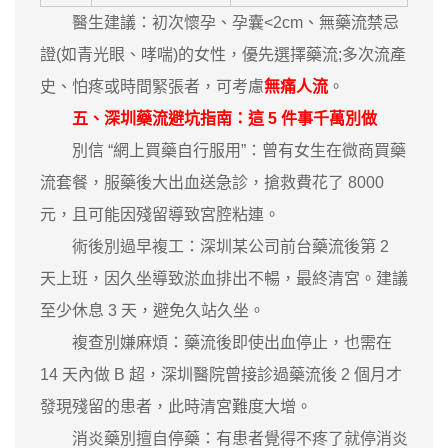
醫生建議：初次懷孕、孕囊<2cm、無藥流禁忌
證(如青光眼、哮喘)的女性，優先選擇藥流;多次流產
史、怕疼或時間緊張者，可考慮
無痛人流
。
五、深圳藥流避坑指南：這 5 件事千萬別做
別信 “網上買藥自行服用”：曾有女生在微商買藥
流套餐，服藥後大出血送急診，搶救費花了 8000
元，且可能因殘留導致宮腔粘連。
術後別過早複工：深圳某公司前台藥流後第 2
天上班，因久坐導致淤血排出不暢，最終清宮。建議
至少休息 3 天，避免久站久坐。
複查別嫌麻煩：藥流後即使出血停止，也需在
14 天內做 B 超，深圳醫院曾接診過藥流後 2 個月才
發現殘留的患者，此時清宮難度大增。
消炎藥別擅自停藥：有患者覺得不疼了就停消炎