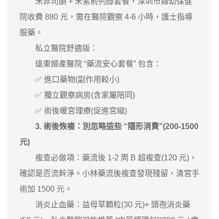
米非司酮 + 米索前列醇套餐，深圳市婦幼保健
院收費 880 元，需在醫院觀察 4-6 小時，護士指導
服藥。
私立醫院舒適版：
遠東婦產醫院 “藥流安心套餐” 包含：
✅ 進口藥物(副作用較小)
✅ 獨立觀察病房(含家屬陪同)
✅ 術後暖宮理療(促進宮縮)
3. 術後恢複：別忽略這些 “隱形消費”(200-1500
元)
複查必做項：藥流後 1-2 周 B 超複查(120 元)，
確認是否流幹淨。小林藥流後複查發現殘留，清宮手
術加 1500 元。
消炎止血藥：益母草顆粒(30 元)+ 頭孢消炎藥