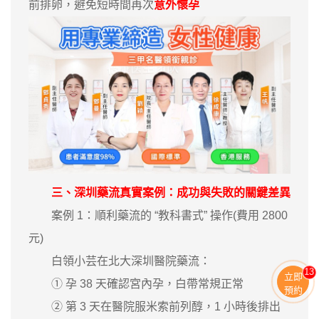
前排卵，避免短時間再次
意外懷孕
三、深圳藥流真實案例：成功與失敗的關鍵差異
案例 1：順利藥流的 “教科書式” 操作(費用 2800
元)
白領小芸在北大深圳醫院藥流：
13
立即
① 孕 38 天確認宮內孕，白帶常規正常
預約
② 第 3 天在醫院服米索前列醇，1 小時後排出