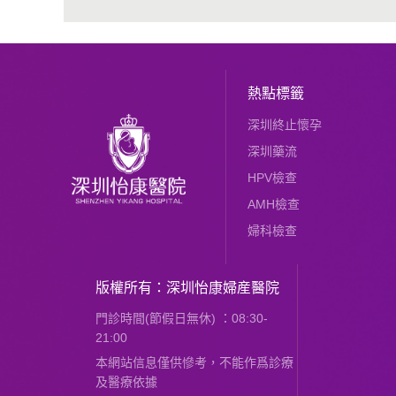
熱點標籤
深圳終止懷孕
深圳藥流
HPV檢查
AMH檢查
婦科檢查
版權所有：深圳怡康婦産醫院
門診時間(節假日無休) ：08:30-
21:00
本網站信息僅供慘考，不能作爲診療
及醫療依據