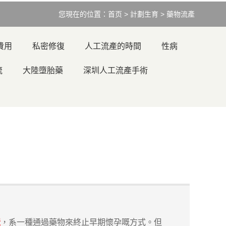
您現在的位置：
首页
>
計劃生育
>
藥物流產
費用
私密修復
人工流產的時間
性病
流
大陸墮胎藥
深圳人工流產手術
產
，系一種通過藥物來終止早期懷孕嘅方式。但