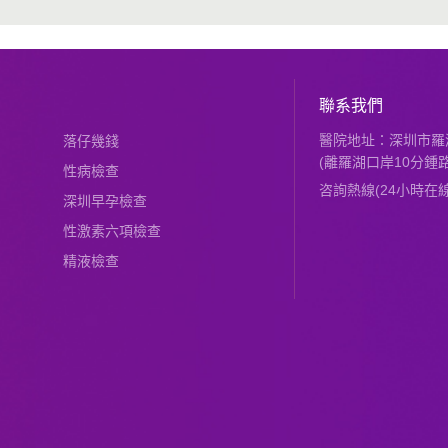
聯系我們
醫院地址：深圳市羅湖
落仔幾錢
(離羅湖口岸10分鍾路
性病檢查
咨詢熱線(24小時在線)：
深圳早孕檢查
性激素六項檢查
精液檢查