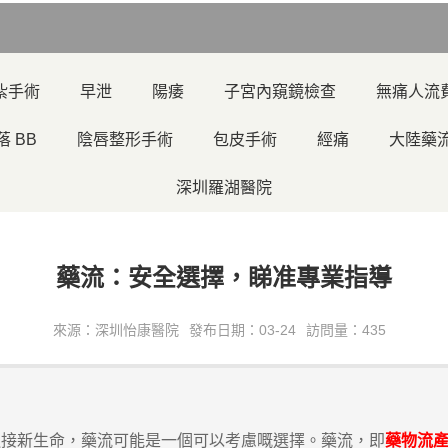
紮手術
早泄
陽痿
子宮內窺鏡檢查
無痛人流
落 BB
陰唇整形手術
包皮手術
經痛
大陸藥
深圳羅湖醫院
藥流：安全選擇，睇准專業指導
來源：深圳怡康醫院
發布日期：03-24
訪問量：435
迎接新生命，藥流可能是一個可以考慮嘅選擇。藥流，即
藥物流