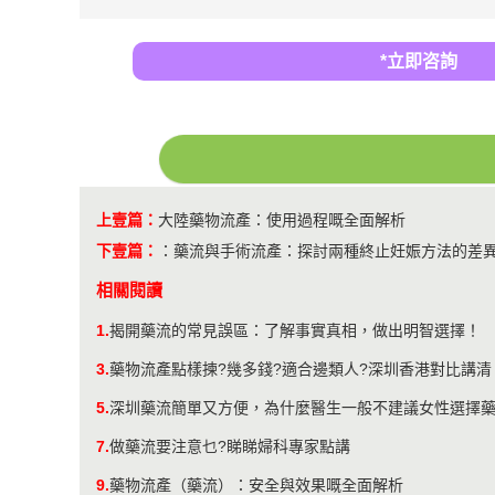
*立即咨詢
上壹篇：
大陸藥物流產：使用過程嘅全面解析
下壹篇：
：
藥流與手術流產：探討兩種終止妊娠方法的差
相關閱讀
1.
揭開藥流的常見誤區：了解事實真相，做出明智選擇！
3.
藥物流產點樣揀?幾多錢?適合邊類人?深圳香港對比講清
5.
深圳藥流簡單又方便，為什麼醫生一般不建議女性選擇
7.
做藥流要注意乜?睇睇婦科專家點講
9.
藥物流產（藥流）：安全與效果嘅全面解析