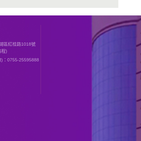
區紅桂路1018號
程)
0755-25595888