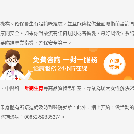
構。確保醫生有足夠嘅經驗，並且能夠提供全面嘅術前諮詢同
同安全。如果你對藥流有任何疑問或者擔憂，最好嘅做法系諮
定要睇准專業指導，確保安全第一。
科、中醫科、
計劃生育
等高品質特色科室，專業為廣大女性解決
身體有所唔適請及時到醫院就診。此外，網上預約，做活動的
熱線：00852-59885274。