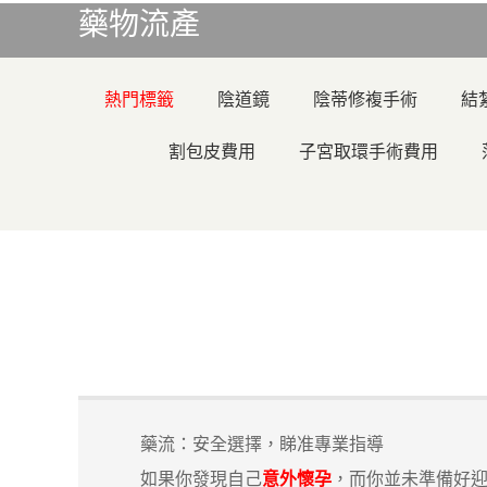
藥物流產
熱門標籤
陰道鏡
陰蒂修複手術
結
割包皮費用
子宮取環手術費用
藥流：安全選擇，睇准專業指導
如果你發現自己
意外懷孕
，而你並未準備好