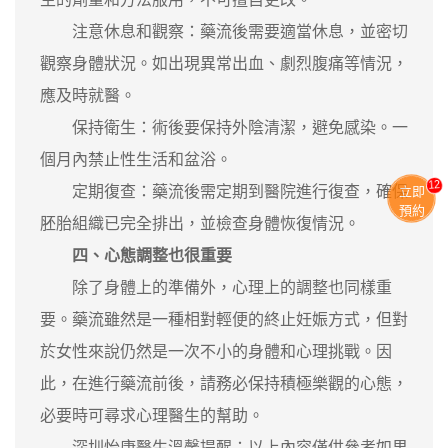
注意休息和觀察：藥流後需要適當休息，並密切
觀察身體狀況。如出現異常出血、劇烈腹痛等情況，
應及時就醫。
保持衛生：術後要保持外陰清潔，避免感染。一
個月內禁止性生活和盆浴。
11
定期復查：藥流後需定期到醫院進行復查，確保
立即
預約
胚胎組織已完全排出，並檢查身體恢復情況。
四、心態調整也很重要
除了身體上的準備外，心理上的調整也同樣重
要。藥流雖然是一種相對輕便的終止妊娠方式，但對
於女性來說仍然是一次不小的身體和心理挑戰。因
此，在進行藥流前後，請務必保持積極樂觀的心態，
必要時可尋求心理醫生的幫助。
深圳怡康醫生溫馨提醒：以上內容僅供參考如果