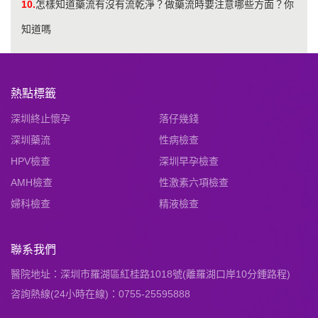
10.
怎樣知道藥流有沒有流乾淨？做藥流時要注意哪些方面？你
知道嗎
熱點標籤
深圳終止懷孕
落仔幾錢
深圳藥流
性病檢查
HPV檢查
深圳早孕檢查
AMH檢查
性激素六項檢查
婦科檢查
精液檢查
聯系我們
醫院地址：深圳市羅湖區紅桂路1018號(離羅湖口岸10分鍾路程)
咨詢熱線(24小時在線)：0755-25595888