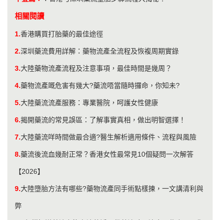
相關閱讀
1.
香港購買打胎藥的最佳途徑
2.
深圳藥流費用詳解：藥物流產全流程及恢複周期實錄
3.
大陸藥物流產流程及注意事項，最佳時間是幾周？
4.
藥物流產嘅危害有幾大?藥流唔當隨時攞命，你知未?
5.
大陸藥流流產服務：專業醫院，呵護女性健康
6.
揭開藥流的常見誤區：了解事實真相，做出明智選擇！
7.
大陸藥流咩時間做最合適?醫生解析適用條件、流程與風險
8.
藥流後流血幾耐正常？香港女性最常見10個疑問一次解答
【2026】
9.
大陸墮胎方法有哪些?藥物流產同手術點樣揀，一文講清利與
弊