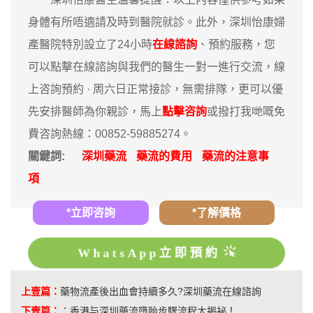
身體有所唔適請及時到醫院就診。此外，深圳怡康婦
產醫院特別設立了24小時
在線諮詢
、預約服務，您
可以點擊在線諮詢與我們的醫生一對一進行交流，線
上咨詢預約 · ‎周六日正常接診，無需排隊，更可以優
先安排醫師為你親診，馬上
點擊咨詢
或撥打我哋嘅免
費咨詢熱線：00852-59885274。
關鍵詞:
深圳藥流
藥流的費用
藥流的注意事
項
*立即咨詢
*了解價格
WhatsApp立即預約
上壹篇：
藥物流產後出血會持續多久?深圳藥流在線諮詢
下壹篇：
：
香港与深圳藥流墮胎步驟流程大揭祕！